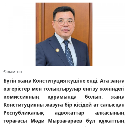
Ғаламтор
Бүгін жаңа Конституция күшіне енді. Ата заңға
өзгерістер мен толықтырулар енгізу жөніндегі
комиссияның құрамында болып, жаңа
Конституцияны жазуға бір кісідей ат салысқан
Республикалық адвокаттар алқасының
төрағасы Мәди Мырзағараев бұл құжаттың