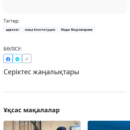
Тэгтер:
адвокат
жаңа Конституция
Мәди Мырзағараев
БӨЛІСУ:
Серіктес жаңалықтары
Ұқсас мақалалар