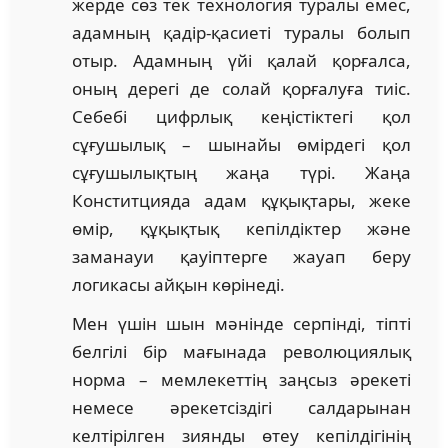
жерде сөз тек технология туралы емес,
адамның қадір-қасиеті туралы болып
отыр. Адамның үйі қалай қорғалса,
оның дерегі де солай қорғалуға тиіс.
Себебі цифрлық кеңістіктегі қол
сұғушылық – шынайы өмірдегі қол
сұғушылықтың жаңа түрі. Жаңа
Конститцияда адам құқықтары, жеке
өмір, құқықтық кепілдіктер және
заманауи қауіптерге жауап беру
логикасы айқын көрінеді.
Мен үшін шын мәнінде серпінді, тіпті
белгілі бір мағынада революциялық
норма – мемлекеттің заңсыз әрекеті
немесе әрекетсіздігі салдарынан
келтірілген зиянды өтеу кепілдігінің