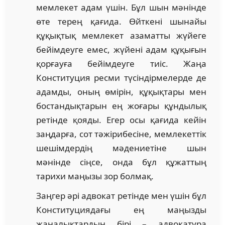
мемлекет адам үшін. Бұл шын мәнінде
өте терең қағида. Өйткені шынайы
құқықтық мемлекет азаматты жүйеге
бейімдеуге емес, жүйені адам құқығын
қорғауға бейімдеуге тиіс. Жаңа
Конституция ресми түсіндірмелерде де
адамды, оның өмірін, құқықтары мен
бостандықтарын ең жоғары құндылық
ретінде қояды. Егер осы қағида кейін
заңдарға, сот тәжірибесіне, мемлекеттік
шешімдердің мәдениетіне шын
мәнінде сіңсе, онда бұл құжаттың
тарихи маңызы зор болмақ.
Заңгер әрі адвокат ретінде мен үшін бұл
Конституциядағы ең маңызды
жаңалықтардың бірі – адвокатура