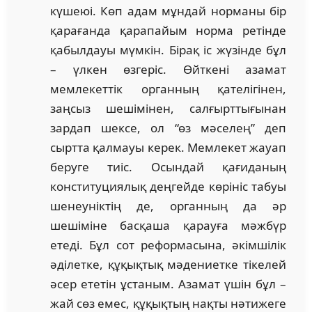
күшеюі. Көп адам мұндай норманы бір
қарағанда қарапайым норма ретінде
қабылдауы мүмкін. Бірақ іс жүзінде бұл
– үлкен өзгеріс. Өйткені азамат
мемлекеттік органның қателігінен,
заңсыз шешімінен, салғырттығынан
зардап шексе, ол “өз мәселең” деп
сыртта қалмауы керек. Мемлекет жауап
беруге тиіс. Осындай қағиданың
конституциялық деңгейде көрініс табуы
шенеуніктің де, органның да әр
шешіміне басқаша қарауға мәжбүр
етеді. Бұл сот реформасына, әкімшілік
әділетке, құқықтық мәдениетке тікелей
әсер ететін ұстаным. Азамат үшін бұл –
жай сөз емес, құқықтың нақты нәтижеге