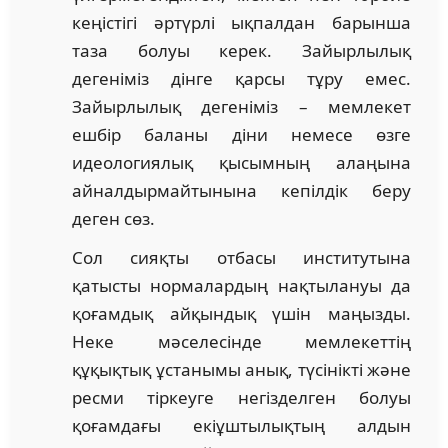
кеңістігі әртүрлі ықпалдан барынша
таза болуы керек. Зайырлылық
дегеніміз дінге қарсы тұру емес.
Зайырлылық дегеніміз – мемлекет
ешбір баланы діни немесе өзге
идеологиялық қысымның алаңына
айналдырмайтынына кепілдік беру
деген сөз.
Сол сияқты отбасы институтына
қатысты нормалардың нақтылануы да
қоғамдық айқындық үшін маңызды.
Неке мәселесінде мемлекеттің
құқықтық ұстанымы анық, түсінікті және
ресми тіркеуге негізделген болуы
қоғамдағы екіұштылықтың алдын