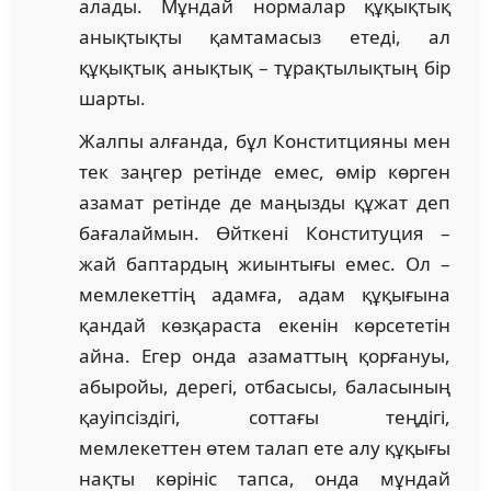
алады. Мұндай нормалар құқықтық
анықтықты қамтамасыз етеді, ал
құқықтық анықтық – тұрақтылықтың бір
шарты.
Жалпы алғанда, бұл Конститцияны мен
тек заңгер ретінде емес, өмір көрген
азамат ретінде де маңызды құжат деп
бағалаймын. Өйткені Конституция –
жай баптардың жиынтығы емес. Ол –
мемлекеттің адамға, адам құқығына
қандай көзқараста екенін көрсететін
айна. Егер онда азаматтың қорғануы,
абыройы, дерегі, отбасысы, баласының
қауіпсіздігі, соттағы теңдігі,
мемлекеттен өтем талап ете алу құқығы
нақты көрініс тапса, онда мұндай