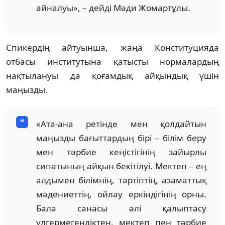
айналуы», – дейді Мәди Жомартұлы.
Спикердің айтуынша, жаңа Конституцияда
отбасы институтына қатысты нормалардың
нақтылануы да қоғамдық айқындық үшін
маңызды.
«Ата-ана ретінде мен қолдайтын
маңызды бағыттардың бірі – білім беру
мен тәрбие кеңістігінің зайырлы
сипатының айқын бекітілуі. Мектеп – ең
алдымен білімнің, тәртіптің, азаматтық
мәдениеттің, ойлау еркіндігінің орны.
Бала санасы әлі қалыптасу
үлгермегендіктен, мектеп пен тәрбие