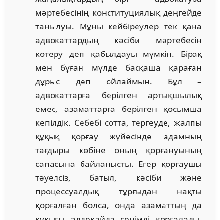
мәртебесінің конституциялық деңгейде
танылуы. Мұны кейбіреулер тек қана
адвокаттардың кәсіби мәртебесін
көтеру деп қабылдауы мүмкін. Бірақ
мен бұған мүлде басқаша қараған
дұрыс деп ойлаймын. Бұл –
адвокаттарға берілген артықшылық
емес, азаматтарға берілген қосымша
кепілдік. Себебі сотта, тергеуде, жалпы
құқық қорғау жүйесінде адамның
тағдыры көбіне оның қорғануының
сапасына байланысты. Егер қорғаушы
тәуелсіз, батыл, кәсіби және
процессуалдық тұрғыдан нақты
қорғалған болса, онда азаматтың да
құқығы әлдеқайда сенімді қорғалады.