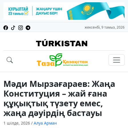
жексенбі, 9 тамыз, 2026
Мәди Мырзағараев: Жаңа
Конституция – жай ғана
құқықтық түзету емес,
жаңа дәуірдің бастауы
1 шілде, 2026
/
Алуа Арман