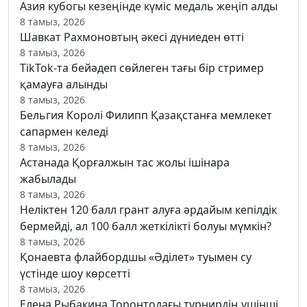
Азия кубогы кезеңінде күміс медаль жеңіп алды
8 тамыз, 2026
Шавкат Рахмоновтың әкесі дүниеден өтті
8 тамыз, 2026
TikTok-та бейәдеп сөйлеген тағы бір стример
қамауға алынды
8 тамыз, 2026
Бельгия Королі Филипп Қазақстанға мемлекет
сапармен келеді
8 тамыз, 2026
Астанада Қорғалжын тас жолы ішінара
жабылады
8 тамыз, 2026
Неліктен 120 балл грант алуға әрдайым кепілдік
бермейді, ал 100 балл жеткілікті болуы мүмкін?
8 тамыз, 2026
Қонаевта флайбордшы «Әділет» туымен су
үстінде шоу көрсетті
8 тамыз, 2026
Елена Рыбакина Торонтодағы турнирдің үшінші