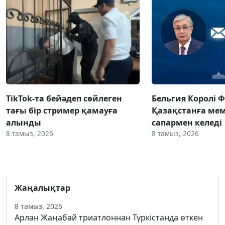
TikTok-та бейәдеп сөйлеген
Бельгия Королі 
тағы бір стример қамауға
Қазақстанға ме
алынды
сапармен келеді
8 тамыз, 2026
8 тамыз, 2026
Жаңалықтар
8 тамыз, 2026
Арлан Жаңабай триатлоннан Түркістанда өткен