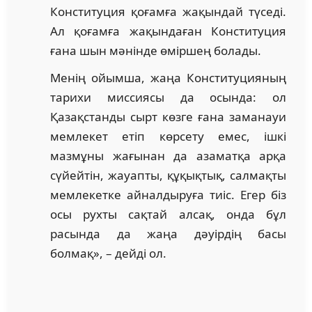
Конституция қоғамға жақындай түседі.
Ал қоғамға жақындаған Конституция
ғана шын мәнінде өміршең болады.
Менің ойымша, жаңа Конституцияның
тарихи миссиясы да осында: ол
Қазақстанды сырт көзге ғана заманауи
мемлекет етіп көрсету емес, ішкі
мазмұны жағынан да азаматқа арқа
сүйейтін, жауапты, құқықтық, салмақты
мемлекетке айналдыруға тиіс. Егер біз
осы рухты сақтай алсақ, онда бұл
расында да жаңа дәуірдің басы
болмақ», – дейді ол.