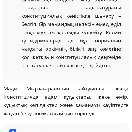
Сондықтан адвокатураны
конституциялық кеңістікке шығару –
белгілі бір мамандық иелерін емес, әділ
сотқа мұқтаж қоғамды күшейту. Ресми
түсіндірмелерде де бұл норманың
мақсаты әркімнің білікті заң көмегіне
қол жеткізуін конституциялық деңгейде
нығайту екені айтылған», – дейді ол.
Мәди Мырзағараевтың айтуынша, жаңа
Конститцияда адам құқықтары, жеке өмір,
құқықтық кепілдіктер және заманауи қауіптерге
жауап беру логикасы айқын көрінеді.