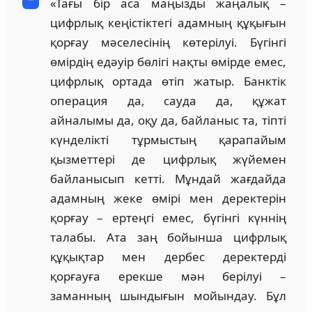
«Тағы бір аса маңызды жаңалық –
цифрлық кеңістіктегі адамның құқығын
қорғау мәселесінің көтерілуі. Бүгінгі
өмірдің едәуір бөлігі нақты өмірде емес,
цифрлық ортада өтіп жатыр. Банктік
операция да, сауда да, құжат
айналымы да, оқу да, байланыс та, тіпті
күнделікті тұрмыстың қарапайым
қызметтері де цифрлық жүйемен
байланысып кетті. Мұндай жағдайда
адамның жеке өмірі мен деректерін
қорғау – ертеңгі емес, бүгінгі күннің
талабы. Ата заң бойынша цифрлық
құқықтар мен дербес деректерді
қорғауға ерекше мән берілуі –
заманның шындығын мойындау. Бұл