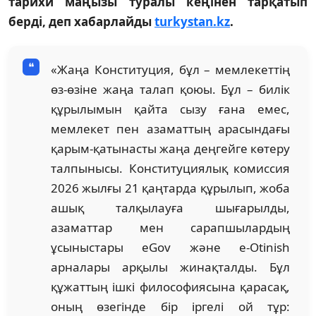
тарихи маңызы туралы кеңінен тарқатып
берді, деп хабарлайды
turkystan.kz
.
«Жаңа Конституция, бұл – мемлекеттің
өз-өзіне жаңа талап қоюы. Бұл – билік
құрылымын қайта сызу ғана емес,
мемлекет пен азаматтың арасындағы
қарым-қатынасты жаңа деңгейге көтеру
талпынысы. Конституциялық комиссия
2026 жылғы 21 қаңтарда құрылып, жоба
ашық талқылауға шығарылды,
азаматтар мен сарапшылардың
ұсыныстары eGov және e-Otinish
арналары арқылы жинақталды. Бұл
құжаттың ішкі философиясына қарасақ,
оның өзегінде бір іргелі ой тұр: