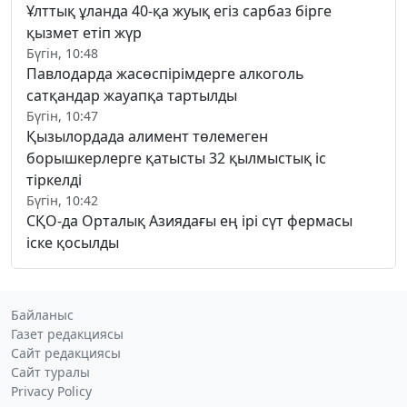
Ұлттық ұланда 40-қа жуық егіз сарбаз бірге
қызмет етіп жүр
Бүгін, 10:48
Павлодарда жасөспірімдерге алкоголь
сатқандар жауапқа тартылды
Бүгін, 10:47
Қызылордада алимент төлемеген
борышкерлерге қатысты 32 қылмыстық іс
тіркелді
Бүгін, 10:42
СҚО-да Орталық Азиядағы ең ірі сүт фермасы
іске қосылды
Байланыс
Газет редакциясы
Сайт редакциясы
Сайт туралы
Privacy Policy