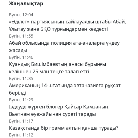
Жаңалықтар
Бүгін, 12:04
«Әділет» партиясының сайлауалды штабы Абай,
Ұлытау және БҚО тұрғындармен кездесті
Бүгін, 11:55
Абай облысында полиция ата-аналарға үндеу
жасады
Бүгін, 11:46
Қуандық Бишімбаевтың анасы бұрынғы
келінінен 25 млн теңге талап етті
Бүгін, 11:35
Американың 14-штатында эвтаназияға рұқсат
берілді
Бүгін, 11:29
Іздеуде жүрген блогер Қайсар Қамзаның
Вьетнам әуежайынан суреті тарады
Бүгін, 11:17
Қазақстанда бір грамм алтын қанша тұрады?
Бүгін, 11:12