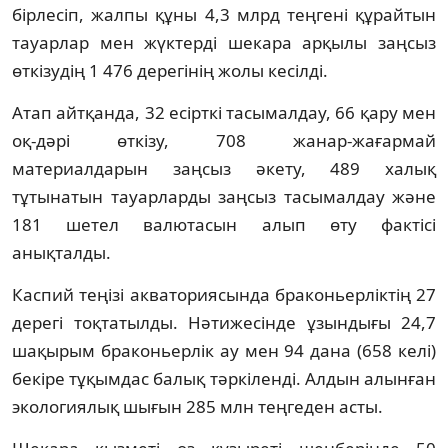
бірлесіп, жалпы құны 4,3 млрд теңгені құрайтын
тауарлар мен жүктерді шекара арқылы заңсыз
өткізудің 1 476 дерегінің жолы кесілді.
Атап айтқанда, 32 есірткі тасымалдау, 66 қару мен
оқ-дәрі өткізу, 708 жанар-жағармай
материалдарын заңсыз әкету, 489 халық
тұтынатын тауарларды заңсыз тасымалдау және
181 шетел валютасын алып өту фактісі
анықталды.
Каспий теңізі акваториясында браконьерліктің 27
дерегі тоқтатылды. Нәтижесінде ұзындығы 24,7
шақырым браконьерлік ау мен 94 дана (658 келі)
бекіре тұқымдас балық тәркіленді. Алдын алынған
экологиялық шығын 285 млн теңгеден асты.