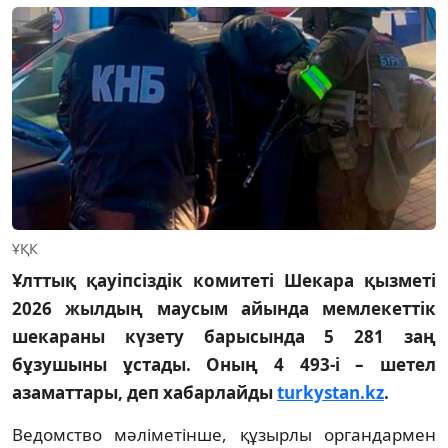
ҰҚК
Ұлттық қауіпсіздік комитеті Шекара қызметі
2026 жылдың маусым айында мемлекеттік
шекараны күзету барысында 5 281 заң
бұзушыны ұстады. Оның 4 493-і – шетел
азаматтары, деп хабарлайды
turkystan.kz
.
Ведомство мәліметінше, құзырлы органдармен