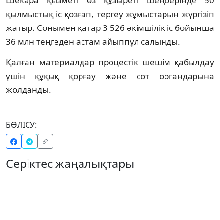
Шекара қызметі өз құзыреті шеңберінде 50
қылмыстық іс қозғап, тергеу жұмыстарын жүргізіп
жатыр. Сонымен қатар 3 526 әкімшілік іс бойынша
36 млн теңгеден астам айыппұл салынды.
Қалған материалдар процестік шешім қабылдау
үшін құқық қорғау және сот органдарына
жолданды.
БӨЛІСУ:
Серіктес жаңалықтары