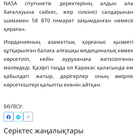
NASA спутниктік деректерінің алдын ала
бағалауына сәйкес, жер сілкінісі салдарынан
шамамен 58 870 ғимарат зақымданған немесе
қираған.
Иорданияның азаматтық қорғаныс қызметі
құтқарылған балаға алғашқы медициналық көмек
көрсетіліп, кейін ауруханаға жеткізілгенін
мәлімдеді. Қазіргі таңда ол Каракас қаласында ем
қабылдап жатыр, дәрігерлер оның өмірлік
көрсеткіштері қалыпты екенін айтқан.
БӨЛІСУ:
Серіктес жаңалықтары