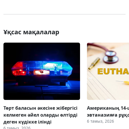
Ұқсас мақалалар
Төрт баласын әкесіне жібергісі
Американың 14
келмеген әйел оларды өлтірді
эвтаназияға рұқс
6 тамыз, 2026
деген күдікке ілінді
6 тамыз, 2026