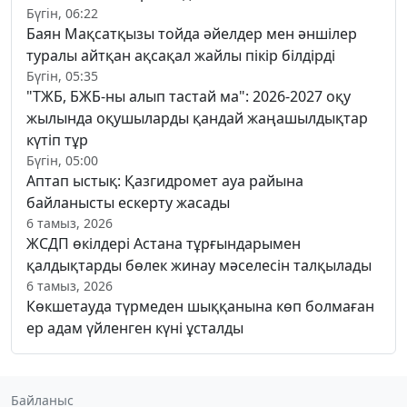
Бүгін, 06:22
Баян Мақсатқызы тойда әйелдер мен әншілер
туралы айтқан ақсақал жайлы пікір білдірді
Бүгін, 05:35
"ТЖБ, БЖБ-ны алып тастай ма": 2026-2027 оқу
жылында оқушыларды қандай жаңашылдықтар
күтіп тұр
Бүгін, 05:00
Аптап ыстық: Қазгидромет ауа райына
байланысты ескерту жасады
6 тамыз, 2026
ЖСДП өкілдері Астана тұрғындарымен
қалдықтарды бөлек жинау мәселесін талқылады
6 тамыз, 2026
Көкшетауда түрмеден шыққанына көп болмаған
ер адам үйленген күні ұсталды
Байланыс