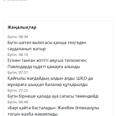
Жаңалықтар
Бүгін, 08:34
Бүгін шетел валютасы қанша теңгеден
саудаланып жатыр
Бүгін, 08:10
Есінен танған жігітті аяусыз тепкілеген:
Павлодарда күдікті қамауға алынды
Бүгін, 07:57
Қайғылы жағдайдың алдын алды: ШҚО-да
мұнараға шыққан балалар құтқарылды
Бүгін, 07:25
Бүгін бірнеше қалада ауа сапасы төмендейді
Бүгін, 06:49
«Бәрі қайта басталады»: Жәнібек Әлімханұлы
тосын жазба жариялады