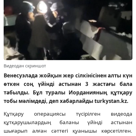
Видеодан скриншот
Венесуэлада жойқын жер сілкінісінен алты күн
өткен соң үйінді астынан 3 жастағы бала
табылды. Бұл туралы Иорданияның құтқару
тобы мәлімдеді, деп хабарлайды turkystan.kz.
Құтқару операциясы түсірілген видеода
құтқарушылардың баланы үйінді астынан
шығарып алған сәттегі қуанышы көрсетілген.