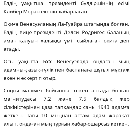
Елдің уақытша президенті бүлдіршіннің есімі
Клибер Моран екенін хабарлаған.
Оқиға Венесуэланың Ла-Гуайра штатында болған.
Елдің вице-президенті Делси Родригес баланың
аман қалуын халыққа үміт сыйлаған оқиға деп
атады.
Осы уақытта БҰҰ Венесуэлада ондаған мың
адамның азық-түлік пен баспанаға шұғыл мұқтаж
екенін ескертіп отыр.
Соңғы мәлімет бойынша, өткен аптада болған
магнитудасы 7,2 және 7,5 балдық жер
сілкіністерінен қаза тапқандар саны 1943 адамға
жеткен. Тағы 10 мыңнан астам адам жарақат
алып, ондаған мың тұрғын хабар-ошарсыз кеткен.