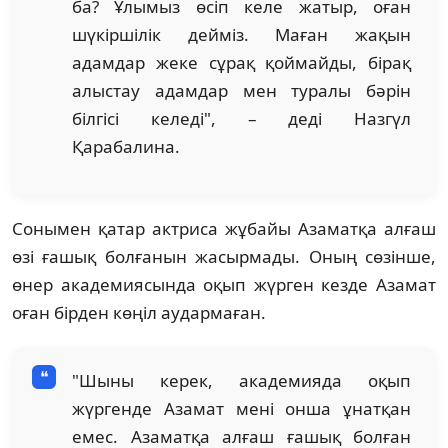
ба? Ұлымыз өсіп келе жатыр, оған
шүкіршілік дейміз. Маған жақын
адамдар жеке сұрақ қоймайды, бірақ
алыстау адамдар мен туралы бәрін
білгісі келеді", – деді Назгүл
Қарабалина.
Сонымен қатар актриса жұбайы Азаматқа алғаш
өзі ғашық болғанын жасырмады. Оның сөзінше,
өнер академиясында оқып жүрген кезде Азамат
оған бірден көңіл аудармаған.
"Шыны керек, академияда оқып
жүргенде Азамат мені онша ұнатқан
емес. Азаматқа алғаш ғашық болған