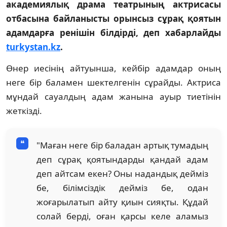
академиялық драма театрының актрисасы
отбасына байланысты орынсыз сұрақ қоятын
адамдарға ренішін білдірді, деп хабарлайды
turkystan.kz
.
Өнер иесінің айтуынша, кейбір адамдар оның
неге бір баламен шектелгенін сұрайды. Актриса
мұндай сауалдың адам жанына ауыр тиетінін
жеткізді.
"Маған неге бір баладан артық тумадың
деп сұрақ қоятындарды қандай адам
деп айтсам екен? Оны надандық дейміз
бе, білімсіздік дейміз бе, одан
жоғарылатып айту қиын сияқты. Құдай
солай берді, оған қарсы келе аламыз