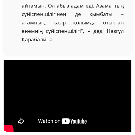
айтамын. Ол абыз адам еді. Азаматтың
сүйіспеншілігінен де қымбаты –
атамның, қазір қолымда отырған
енемнің сүйіспеншілігі", – деді Назгүл
Қарабалина.