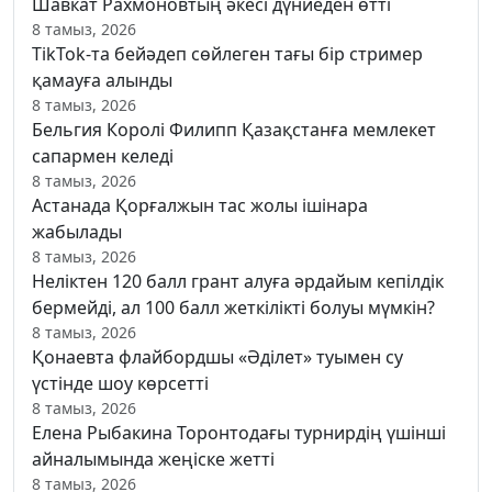
Шавкат Рахмоновтың әкесі дүниеден өтті
8 тамыз, 2026
TikTok-та бейәдеп сөйлеген тағы бір стример
қамауға алынды
8 тамыз, 2026
Бельгия Королі Филипп Қазақстанға мемлекет
сапармен келеді
8 тамыз, 2026
Астанада Қорғалжын тас жолы ішінара
жабылады
8 тамыз, 2026
Неліктен 120 балл грант алуға әрдайым кепілдік
бермейді, ал 100 балл жеткілікті болуы мүмкін?
8 тамыз, 2026
Қонаевта флайбордшы «Әділет» туымен су
үстінде шоу көрсетті
8 тамыз, 2026
Елена Рыбакина Торонтодағы турнирдің үшінші
айналымында жеңіске жетті
8 тамыз, 2026