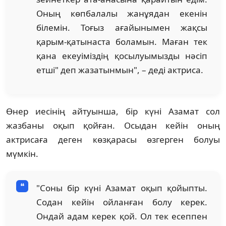
Оның көпбалалы жанұядан екенін
білемін. Тоғыз ағайынымен жақсы
қарым-қатынаста боламын. Маған тек
қана екеуіміздің қосылуымызды нәсіп
етші" деп жазатынмын", – деді актриса.
Өнер иесінің айтуынша, бір күні Азамат сол
жазбаны оқып қойған. Осыдан кейін оның
актрисаға деген көзқарасы өзгерген болуы
мүмкін.
"Соны бір күні Азамат оқып қойыпты.
Содан кейін ойланған болу керек.
Ондай адам керек қой. Ол тек есеппен