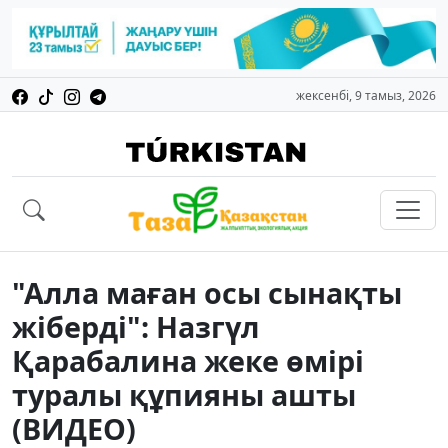
жексенбі, 9 тамыз, 2026
"Алла маған осы сынақты
жіберді": Назгүл
Қарабалина жеке өмірі
туралы құпияны ашты
(ВИДЕО)