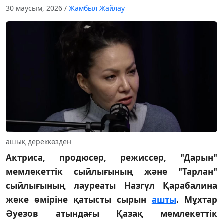
30 маусым, 2026
/
Жамбыл Жайлау
ашық дереккөзден
Актриса, продюсер, режиссер, "Дарын"
мемлекеттік сыйлығының және "Тарлан"
сыйлығының лауреаты Назгүл Қарабалина
жеке өміріне қатысты сырын
ашты
. Мұхтар
Әуезов атындағы Қазақ мемлекеттік