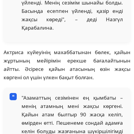
үйленді. Менің сезімім шынайы болды.
Басында есеппен үйленді, қазір енді
жақсы көреді", – деді Назгүл
Қарабалина.
Актриса күйеуінің махаббатынан бөлек, қайын
жұртының мейірімін ерекше бағалайтынын
айтты. Әсіресе қайын атасының өзін жақсы
көргені ол үшін үлкен бақыт болған.
"Азаматтың сезімінен ең қымбаты –
менің атамның мені жақсы көргені.
Қайын атам былтыр 90 жасқа келіп,
өмірден өтті. Пешенеме сондай адамға
келін болуды жазғанына шүкіршілігімді