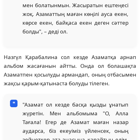
мен болатынмын. Жасыратын ештеңесі
жоқ. Азаматтың маған көңілі ауса екен,
көрсе екен, байқаса екен деген сәттер
болды", – деді ол.
Назгүл Қарабалина сол кезде Азаматқа арнап
альбом жасағанын айтты. Онда ол болашақта
Азаматпен қосылуды армандап, оның отбасымен
жақсы қарым-қатынаста болуды тілеген.
"Азамат ол кезде басқа қызды ұнатып
жүретін. Мен альбомыма "О, Алла
Тағала! Егер де Азамат маған назар
аударса, біз екеуіміз үйленсек, оның
зейнеткер ата-анасына қарайтын едім.