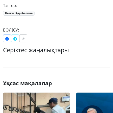
Тэгтер:
Назгүл Қарабалина
БӨЛІСУ:
Серіктес жаңалықтары
Ұқсас мақалалар