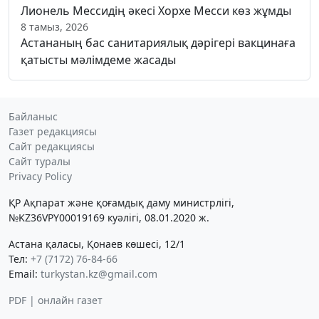
Лионель Мессидің әкесі Хорхе Месси көз жұмды
8 тамыз, 2026
Астананың бас санитариялық дәрігері вакцинаға
қатысты мәлімдеме жасады
Байланыс
Газет редакциясы
Сайт редакциясы
Сайт туралы
Privacy Policy
ҚР Ақпарат және қоғамдық даму министрлігі,
№KZ36VPY00019169 куәлігі, 08.01.2020 ж.
Астана қаласы, Қонаев көшесі, 12/1
Тел:
+7 (7172) 76-84-66
Email:
turkystan.kz@gmail.com
PDF | онлайн газет