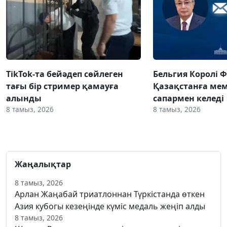
TikTok-та бейәдеп сөйлеген
Бельгия Королі 
тағы бір стример қамауға
Қазақстанға ме
алынды
сапармен келеді
8 тамыз, 2026
8 тамыз, 2026
Жаңалықтар
8 тамыз, 2026
Арлан Жаңабай триатлоннан Түркістанда өткен
Азия кубогы кезеңінде күміс медаль жеңіп алды
8 тамыз, 2026