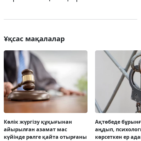
Ұқсас мақалалар
Көлік жүргізу құқығынан
Ақтөбеде бұрынғы
айырылған азамат мас
аңдып, психоло
күйінде рөлге қайта отырғаны
көрсеткен ер ад