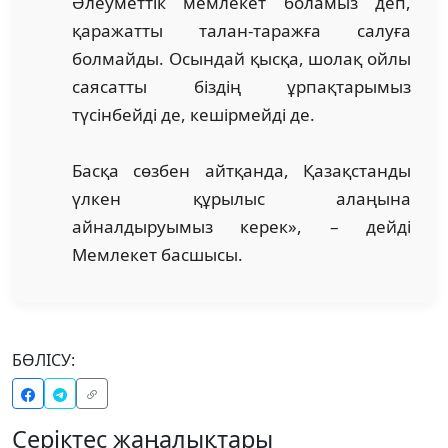
Әлеуметтік мемлекет боламыз деп,
қаражатты талан-таражға салуға
болмайды. Осындай қысқа, шолақ ойлы
саясатты біздің ұрпақтарымыз
түсінбейді де, кешірмейді де.
Басқа сөзбен айтқанда, Қазақстанды
үлкен құрылыс алаңына
айналдыруымыз керек», – дейді
Мемлекет басшысы.
БӨЛІСУ:
Серіктес жаңалықтары