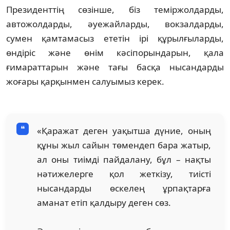
Президенттің сөзінше, біз теміржолдарды,
автожолдарды, әуежайларды, вокзалдарды,
сумен қамтамасыз ететін ірі құрылғыларды,
өндіріс және өнім кәсіпорындарын, қала
ғимараттарын және тағы басқа нысандарды
жоғары қарқынмен салуымыз керек.
«Қаражат деген уақытша дүние, оның
құны жыл сайын төмендеп бара жатыр,
ал оны тиімді пайдалану, бұл – нақты
нәтижелерге қол жеткізу, тиісті
нысандарды өскелең ұрпақтарға
аманат етіп қалдыру деген сөз.