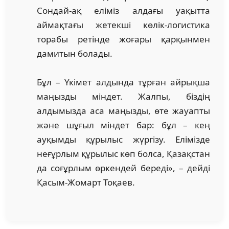
Сондай-ақ еліміз алдағы уақытта
аймақтағы жетекші көлік-логистика
торабы ретінде жоғары қарқынмен
дамитын болады.
Бұл – Үкімет алдында тұрған айрықша
маңызды міндет. Жалпы, біздің
алдымызда аса маңызды, өте жауапты
және шұғыл міндет бар: бұл – кең
ауқымды құрылыс жүргізу. Елімізде
неғұрлым құрылыс көп болса, Қазақстан
да соғұрлым өркендей береді», – дейді
Қасым-Жомарт Тоқаев.