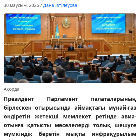
30 маусым, 2026
/
Дана Ізтілеуова
Ақорда
Президент Парламент палаталарының
бірлескен отырысында аймақтағы мұнай-газ
өндіретін жетекші мемлекет ретінде авиа-
отынға қатысты мәселелерді толық шешуге
мүмкіндік беретін мықты инфрақұрылым