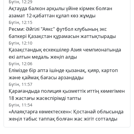
Бүгін, 12:29
Ақтауда балкон арқылы үйіне кірмек болған
азамат 12-қабаттан құлап көз жұмды
Бүгін, 12:15
Ресми: Әйгілі "Аякс" футбол клубының экс
бапкері Қазақстан құрамасын жаттықтырады
Бүгін, 12:10
Қазақстандық ескекшілер Азия чемпионатында
екі алтын медаль жеңіп алды
Бүгін, 12:06
Елімізде бір апта ішінде қызанақ, қияр, картоп
және қаймақ бағасы арзандады
Бүгін, 11:57
Қарағандыда полиция қызметтік иттің көмегімен
18 жастағы жасөспірімді тапты
Бүгін, 11:54
«Алаяқтарға көмектескен»: Қостанай облысында
жеңіл табыс таппақ болған жас жігіт сотталды