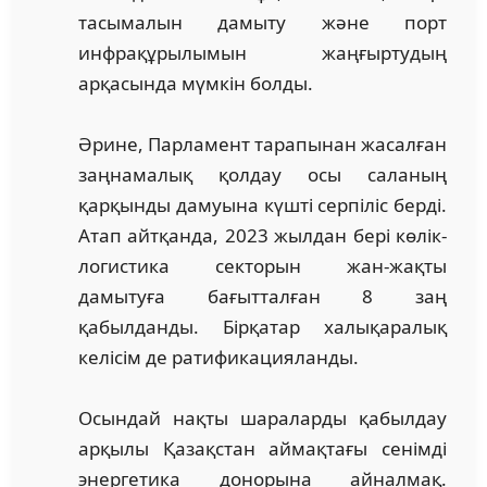
тасымалын дамыту және порт
инфрақұрылымын жаңғыртудың
арқасында мүмкін болды.
Әрине, Парламент тарапынан жасалған
заңнамалық қолдау осы саланың
қарқынды дамуына күшті серпіліс берді.
Атап айтқанда, 2023 жылдан бері көлік-
логистика секторын жан-жақты
дамытуға бағытталған 8 заң
қабылданды. Бірқатар халықаралық
келісім де ратификацияланды.
Осындай нақты шараларды қабылдау
арқылы Қазақстан аймақтағы сенімді
энергетика донорына айналмақ.