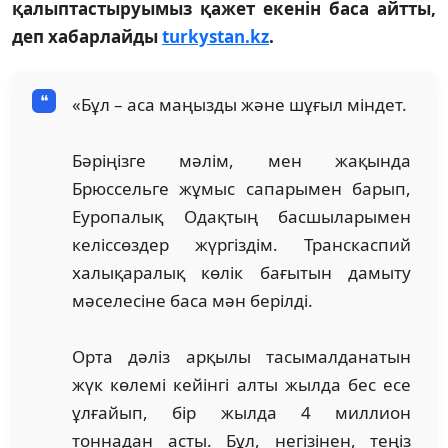
қалыптастыруымыз қажет екенін баса айтты,
деп хабарлайды
turkystan.kz
.
«Бұл – аса маңызды және шұғыл міндет.
Бәріңізге мәлім, мен жақында
Брюссельге жұмыс сапарымен барып,
Еуропалық Одақтың басшыларымен
келіссөздер жүргіздім. Транскаспий
халықаралық көлік бағытын дамыту
мәселесіне баса мән берілді.
Орта дәліз арқылы тасымалданатын
жүк көлемі кейінгі алты жылда бес есе
ұлғайып, бір жылда 4 миллион
тоннадан асты. Бұл, негізінен, теңіз