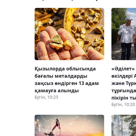
Қызылорда облысында
«Әділет»
бағалы металдарды
өкілдері
заңсыз өндірген 13 адам
және Түр
қамауға алынды
тұрғынд
Бүгін, 10:25
пікірін 
Бүгін, 10:20