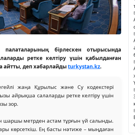
 палаталарының бірлескен отырысында
лаларды ретке келтіру үшін қабылданған
а айтты, деп хабарлайды
turkystan.kz
.
егейлі жаңа Құрылыс және Су кодекстері
ызы айрықша салаларды ретке келтіру үшін
зы зор.
н шаршы метрден астам тұрғын үй салынды.
ары көрсеткіш. Ең басты нәтиже – мыңдаған