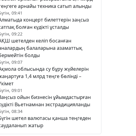
теңгеге арнайы техника сатып алынды
Бүгін, 09:41
Алматыда концерт билеттерін заңсыз
сатпақ болған күдікті ұсталды
Бүгін, 09:22
АҚШ шетелден келіп босанған
аналардың балаларына азаматтық
бермейтін болды
Бүгін, 09:07
Ақмола облысында су бұру жүйелерін
жаңартуға 1,4 млрд теңге бөлінді –
Үкімет
Бүгін, 09:01
Заңсыз ойын бизнесін ұйымдастырған
күдікті Вьетнамнан экстрадицияланды
Бүгін, 08:34
Бүгін шетел валютасы қанша теңгеден
саудаланып жатыр