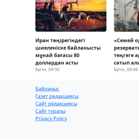
Иран төңірегіндегі
«Семей 
шиеленіске байланысты
резерват
мұнай бағасы 80
теңгеге 
доллардан асты
сатып а
Бүгін, 09:50
Бүгін, 09:49
Байланыс
Газет редакциясы
Сайт редакциясы
Сайт туралы
Privacy Policy