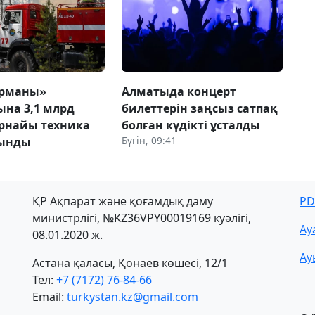
орманы»
Алматыда концерт
ына 3,1 млрд
билеттерін заңсыз сатпақ
арнайы техника
болған күдікті ұсталды
Бүгін, 09:41
лынды
ҚР Ақпарат және қоғамдық даму
PD
министрлігі, №KZ36VPY00019169 куәлігі,
Ау
08.01.2020 ж.
Ау
Астана қаласы, Қонаев көшесі, 12/1
Тел:
+7 (7172) 76-84-66
Email:
turkystan.kz@gmail.com