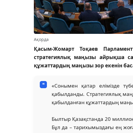
Ақорда
Қасым-Жомарт Тоқаев Парламент
стратегиялық маңызы айрықша са
құжаттардың маңызы зор екенін бас
«Сонымен қатар елімізде түб
қабылданды. Стратегиялық маң
қабылданған құжаттардың маңы
Былтыр Қазақстанда 20 миллио
Бұл да – тарихымыздағы ең жоғ