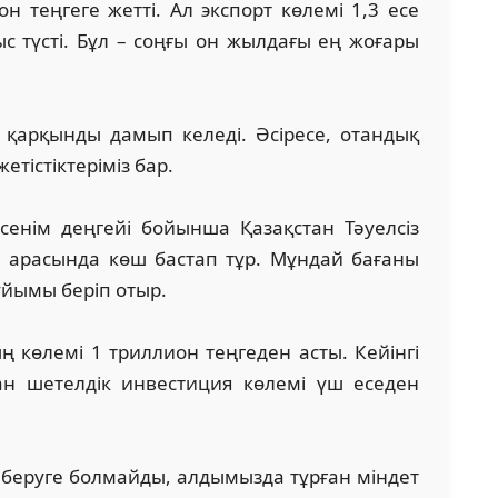
 теңгеге жетті. Ал экспорт көлемі 1,3 есе
с түсті. Бұл – соңғы он жылдағы ең жоғары
 қарқынды дамып келеді. Әсіресе, отандық
тістіктеріміз бар.
енім деңгейі бойынша Қазақстан Тәуелсіз
і арасында көш бастап тұр. Мұндай бағаны
ұйымы беріп отыр.
 көлемі 1 триллион теңгеден асты. Кейінгі
ан шетелдік инвестиция көлемі үш еседен
 беруге болмайды, алдымызда тұрған міндет