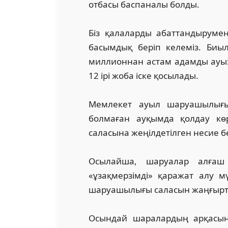
отбасы баспаналы болды.
Біз қалаларды абаттандыруме
басымдық беріп келеміз. Биы
миллионнан астам адамды ауыз 
12 ірі жоба іске қосылады.
Мемлекет ауыл шаруашылығы 
болмаған ауқымда қолдау кө
саласына жеңілдетілген несие б
Осылайша, шаруалар алға
«ұзақмерзімді» қаражат алу м
шаруашылығы саласын жаңғыртуғ
Осындай шаралардың арқасынд