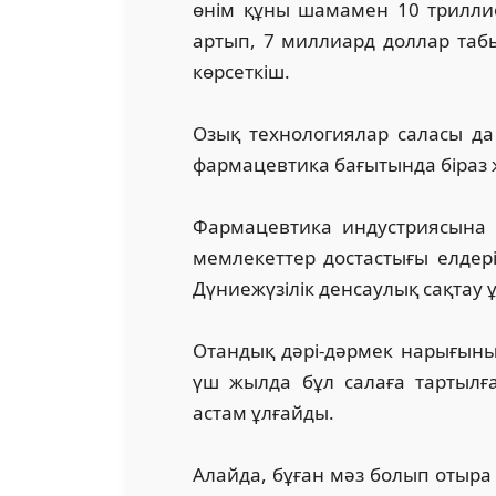
өнім құны шамамен 10 триллион
артып, 7 миллиард доллар табы
көрсеткіш.
Озық технологиялар саласы да
фармацевтика бағытында біраз же
Фармацевтика индустриясына с
мемлекеттер достастығы елдер
Дүниежүзілік денсаулық сақтау 
Отандық дәрі-дәрмек нарығының
үш жылда бұл салаға тартылғ
астам ұлғайды.
Алайда, бұған мәз болып отыра