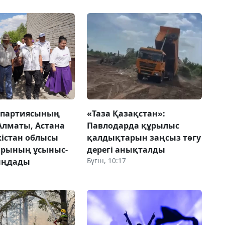
 партиясының
«Таза Қазақстан»:
 Алматы, Астана
Павлодарда құрылыс
кістан облысы
қалдықтарын заңсыз төгу
арының ұсыныс-
дерегі анықталды
Бүгін, 10:17
тыңдады