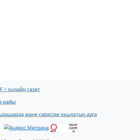
F | онлайн газет
а райы
ызашарда және сәресіде оқылатын дұға