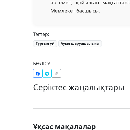
аз емес, қойылған мақсаттарға
Мемлекет басшысы.
Тэгтер:
Тұрғын үй
Ауыл шаруашылығы
БӨЛІСУ:
Серіктес жаңалықтары
Ұқсас мақалалар