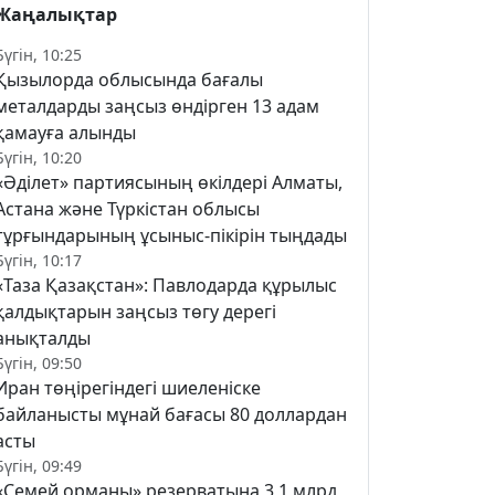
Жаңалықтар
Бүгін, 10:25
Қызылорда облысында бағалы
металдарды заңсыз өндірген 13 адам
қамауға алынды
Бүгін, 10:20
«Әділет» партиясының өкілдері Алматы,
Астана және Түркістан облысы
тұрғындарының ұсыныс-пікірін тыңдады
Бүгін, 10:17
«Таза Қазақстан»: Павлодарда құрылыс
қалдықтарын заңсыз төгу дерегі
анықталды
Бүгін, 09:50
Иран төңірегіндегі шиеленіске
байланысты мұнай бағасы 80 доллардан
асты
Бүгін, 09:49
«Семей орманы» резерватына 3,1 млрд