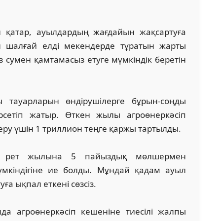
н қатар, ауылдардың жағдайын жақсартуға
л шалғай елді мекендерде тұратын жарты
сумен қамтамасыз етуге мүмкіндік беретін
тауарларын өндірушілерге бұрын-соңды
рсетіп жатыр. Өткен жылы агроөнеркәсіп
еру үшін 1 триллион теңге қаржы тартылды.
ш рет жылына 5 пайыздық мөлшермен
үмкіндігіне ие болды. Мұндай қадам ауыл
а ықпал еткені сөзсіз.
а агроөнеркәсіп кешеніне тиесілі жалпы