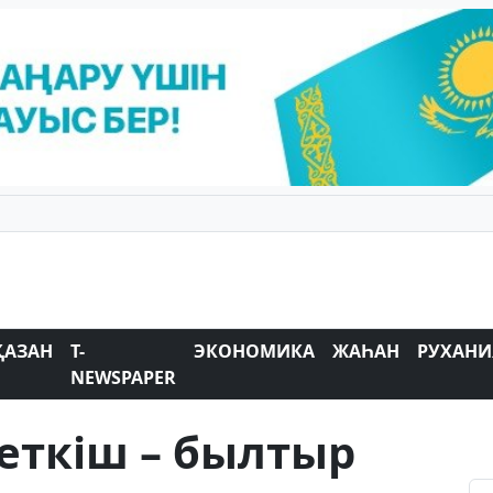
ҚАЗАН
T-
ЭКОНОМИКА
ЖАҺАН
РУХАНИ
NEWSPAPER
еткіш – былтыр