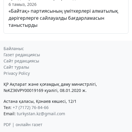
6 тамыз, 2026
«Байтақ» партиясының үміткерлері алматылық
дәрігерлерге сайлауалды бағдарламасын
таныстырды
Байланыс
Газет редакциясы
Сайт редакциясы
Сайт туралы
Privacy Policy
ҚР Ақпарат және қоғамдық даму министрлігі,
№KZ36VPY00019169 куәлігі, 08.01.2020 ж.
Астана қаласы, Қонаев көшесі, 12/1
Тел:
+7 (7172) 76-84-66
Email:
turkystan.kz@gmail.com
PDF | онлайн газет