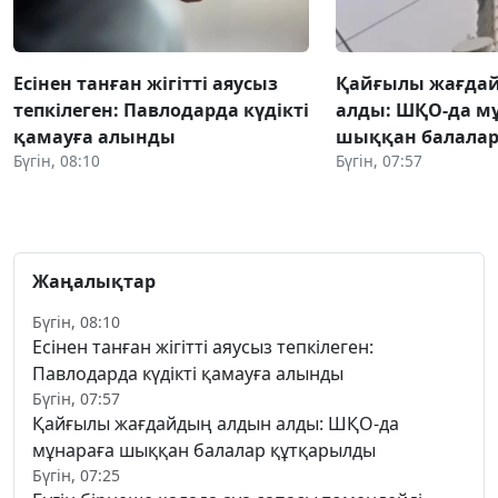
Есінен танған жігітті аяусыз
Қайғылы жағда
тепкілеген: Павлодарда күдікті
алды: ШҚО-да м
қамауға алынды
шыққан балалар
Бүгін, 08:10
Бүгін, 07:57
Жаңалықтар
Бүгін, 08:10
Есінен танған жігітті аяусыз тепкілеген:
Павлодарда күдікті қамауға алынды
Бүгін, 07:57
Қайғылы жағдайдың алдын алды: ШҚО-да
мұнараға шыққан балалар құтқарылды
Бүгін, 07:25