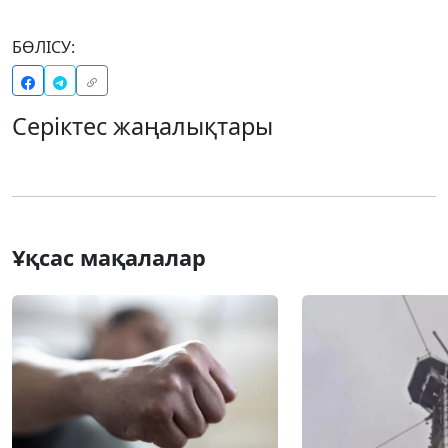
БӨЛІСУ:
Серіктес жаңалықтары
Ұқсас мақалалар