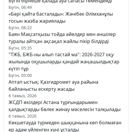
Бүгін бірнеше қалада ауа сапасы төмендейді
Бүгін, 06:49
«Бәрі қайта басталады»: Жәнібек Әлімханұлы
тосын жазба жариялады
Бүгін, 06:22
Баян Мақсатқызы тойда әйелдер мен әншілер
туралы айтқан ақсақал жайлы пікір білдірді
Бүгін, 05:35
"ТЖБ, БЖБ-ны алып тастай ма": 2026-2027 оқу
жылында оқушыларды қандай жаңашылдықтар
күтіп тұр
Бүгін, 05:00
Аптап ыстық: Қазгидромет ауа райына
байланысты ескерту жасады
6 тамыз, 2026
ЖСДП өкілдері Астана тұрғындарымен
қалдықтарды бөлек жинау мәселесін талқылады
6 тамыз, 2026
Көкшетауда түрмеден шыққанына көп болмаған
ер адам үйленген күні ұсталды