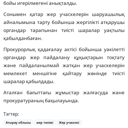
бойы игерілмегені анықталды.
Сонымен қатар жер учаскелерін шаруашылық
айналымына тарту бойынша жергілікті атқарушы
органдар тарапынан тиісті шаралар уақтылы
қабылданбаған.
Прокурорлық қадағалау актісі бойынша уәкілетті
органдар жер пайдалану құқықтарын тоқтату
және пайдаланылмай жатқан жер учаскелерін
мемлекет меншігіне қайтару жөнінде тиісті
шаралар қабылдады.
Аталған бағыттағы жұмыстар жалғасуда және
прокуратураның бақылауында.
Тэгтер:
Атырау облысы
жер телімі
Жер учаскесі