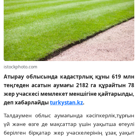
istockphoto.com
Атырау облысында кадастрлық құны 619 млн
теңгеден асатын аумағы 2182 га құрайтын 78
жер учаскесі мемлекет меншігіне қайтарылды,
деп хабарлайды
turkystan.kz
.
Талдаумен облыс аумағында кәсіпкерлік,тұрғын
үй және өзге де мақсаттар үшін уақытша өтеулі
берілген бірқатар жер учаскелерінің ұзақ уақыт