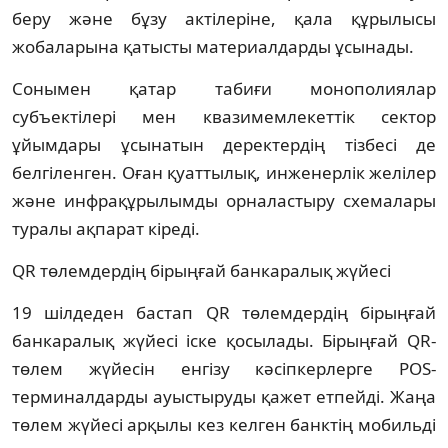
беру және бұзу актілеріне, қала құрылысы
жобаларына қатысты материалдарды ұсынады.
Сонымен қатар табиғи монополиялар
субъектілері мен квазимемлекеттік сектор
ұйымдары ұсынатын деректердің тізбесі де
белгіленген. Оған қуаттылық, инженерлік желілер
және инфрақұрылымды орналастыру схемалары
туралы ақпарат кіреді.
QR төлемдердің бірыңғай банкаралық жүйесі
19 шілдеден бастап QR төлемдердің бірыңғай
банкаралық жүйесі іске қосылады. Бірыңғай QR-
төлем жүйесін енгізу кәсіпкерлерге POS-
терминалдарды ауыстыруды қажет етпейді. Жаңа
төлем жүйесі арқылы кез келген банктің мобильді