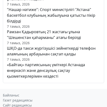
7 тамыз, 2026
"Нашар нәтиже": Спорт министрлігі "Астана"
баскетбол клубының жабылуына қатысты пікір
білдірді
7 тамыз, 2026
Рамзан Қадыровтың 21 жастағы ұлына
"Шешенстан қаһарманы" атағы берілді
7 тамыз, 2026
ШҚО-да такси жүргізушісі зейнеткерді телефон
алаяғының арбауынан сақтап қалды
7 тамыз, 2026
«Байтақ» партиясының үміткері Астанада
өнеркәсіп және денсаулық сақтау
қызметкерлерімен кездесті
Байланыс
Газет редакциясы
Сайт редакциясы