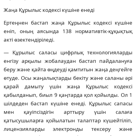
Жаңа Құрылыс кодексі күшіне енеді
Ертеңнен бастап жаңа Құрылыс кодексі күшіне
еніп, оның аясында 138 нормативтік-құқықтық
акті өзектендіріледі.
— Құрылыс саласы цифрлық технологияларды
енгізу арқылы жобалаудан бастап пайдалануға
беру және қайта өңдеуді қамтитын жаңа деңгейге
өтуде. Осы жаңалықтарды бекіту және саланы әрі
қарай дамыту үшін жаңа Құрылыс кодексі
қабылданып, биыл 9 қаңтарда қол қойылды. Ол 1
шілдеден бастап күшіне енеді. Құрылыс сапасы
мен қауіпсіздігін арттыру үшін салаға
қатысушыларға қойылатын талаптар күшейтіліп,
лицензияларды электронды тексеру және