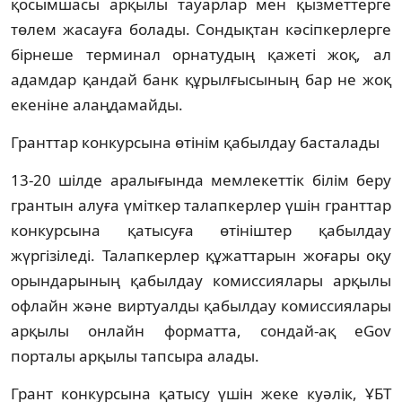
қосымшасы арқылы тауарлар мен қызметтерге
төлем жасауға болады. Сондықтан кәсіпкерлерге
бірнеше терминал орнатудың қажеті жоқ, ал
адамдар қандай банк құрылғысының бар не жоқ
екеніне алаңдамайды.
Гранттар конкурсына өтінім қабылдау басталады
13-20 шілде аралығында мемлекеттік білім беру
грантын алуға үміткер талапкерлер үшін гранттар
конкурсына қатысуға өтініштер қабылдау
жүргізіледі. Талапкерлер құжаттарын жоғары оқу
орындарының қабылдау комиссиялары арқылы
офлайн және виртуалды қабылдау комиссиялары
арқылы онлайн форматта, сондай-ақ eGov
порталы арқылы тапсыра алады.
Грант конкурсына қатысу үшін жеке куәлік, ҰБТ