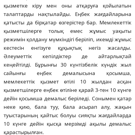
қызметке кіру мен оны атқаруға қойылатын
талаптарды нақтылайды. Еңбек жағдайларына
қатысты да бірқатар өзгерістер бар. Мемлекеттік
қызметшілерге толық емес жұмыс уақыты
режимін қолдану мүмкіндігі беріліп, икемді жұмыс
кестесін енгізуге құқықтық негіз жасалды.
Әлеуметтік кепілдіктер де айтарлықтай
кеңейтілді. Бұрынғы 30 күнтізбелік күндік жыл
сайынғы еңбек демалысына қосымша,
мемлекеттік қызмет өтілі 10 жылдан асқан
қызметшілерге еңбек өтіліне қарай 3-тен 10 күнге
дейін қосымша демалыс беріледі. Сонымен қатар
неке қию, бала туу, бала асырап алу, жақын
туыстарының қайтыс болуы сияқты жағдайларда
10 күнге дейін қысқа мерзімді ақылы демалыс
қарастырылған.