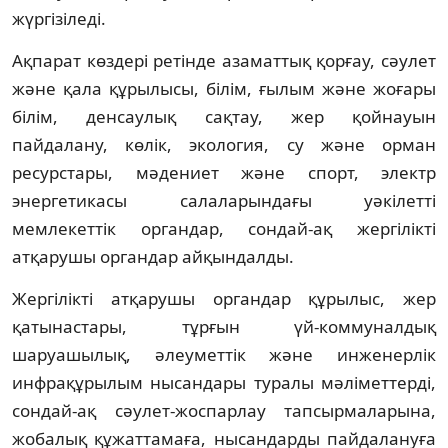
жүргізіледі.
Ақпарат көздері ретінде азаматтық қорғау, сәулет
және қала құрылысы, білім, ғылым және жоғары
білім, денсаулық сақтау, жер қойнауын
пайдалану, көлік, экология, су және орман
ресурстары, мәдениет және спорт, электр
энергетикасы салаларындағы уәкілетті
мемлекеттік органдар, сондай-ақ жергілікті
атқарушы органдар айқындалды.
Жергілікті атқарушы органдар құрылыс, жер
қатынастары, тұрғын үй-коммуналдық
шаруашылық, әлеуметтік және инженерлік
инфрақұрылым нысандары туралы мәліметтерді,
сондай-ақ сәулет-жоспарлау тапсырмаларына,
жобалық құжаттамаға, нысандарды пайдалануға