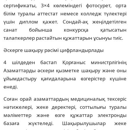
сертификаты, 3×4 көлеміндегі фотосурет, орта
білім туралы аттестат немесе колледж түлектері
үшін диплом қажет. Сондай-ақ жеңілдетілген
санат бойынша конкурсқа қатысатын
талапкерлер растайтын құжаттарын ұсынуы тиіс.
Әскерге шақыру рәсімі цифрландырлады
4 шілдеден бастап Қорғаныс министрлігінің
Азаматтарды әскери қызметке шақыру және оны
ұйымдастыру қағидаларына өзгерістер күшіне
енеді.
Соған орай азаматтардың медициналық тексеріс
нәтижелері, жеке деректері, соттылығы туралы
мәліметтер және өзге құжаттар электронды
базаға жүктеледі. Шақырылушылар жеке