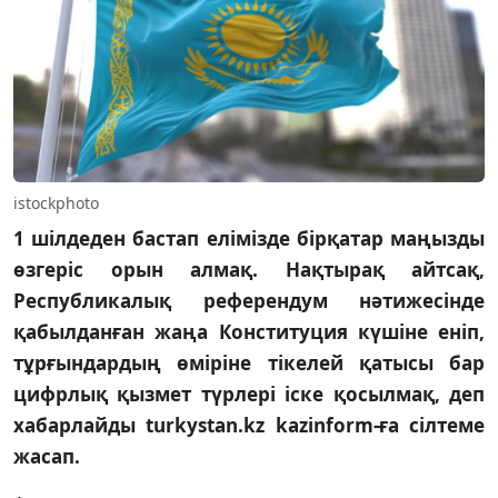
istockphoto
1 шілдеден бастап елімізде бірқатар маңызды
өзгеріс орын алмақ. Нақтырақ айтсақ,
Республикалық референдум нәтижесінде
қабылданған жаңа Конституция күшіне еніп,
тұрғындардың өміріне тікелей қатысы бар
цифрлық қызмет түрлері іске қосылмақ, деп
хабарлайды turkystan.kz kazinform-ға сілтеме
жасап.