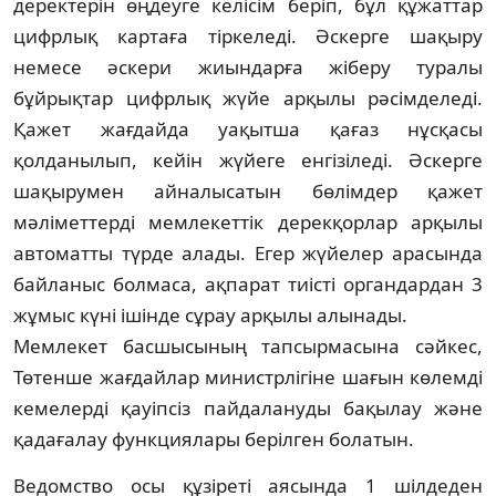
деректерін өңдеуге келісім беріп, бұл құжаттар
цифрлық картаға тіркеледі. Әскерге шақыру
немесе әскери жиындарға жіберу туралы
бұйрықтар цифрлық жүйе арқылы рәсімделеді.
Қажет жағдайда уақытша қағаз нұсқасы
қолданылып, кейін жүйеге енгізіледі. Әскерге
шақырумен айналысатын бөлімдер қажет
мәліметтерді мемлекеттік дерекқорлар арқылы
автоматты түрде алады. Егер жүйелер арасында
байланыс болмаса, ақпарат тиісті органдардан 3
жұмыс күні ішінде сұрау арқылы алынады.
Мемлекет басшысының тапсырмасына сәйкес,
Төтенше жағдайлар министрлігіне шағын көлемді
кемелерді қауіпсіз пайдалануды бақылау және
қадағалау функциялары берілген болатын.
Ведомство осы құзіреті аясында 1 шілдеден