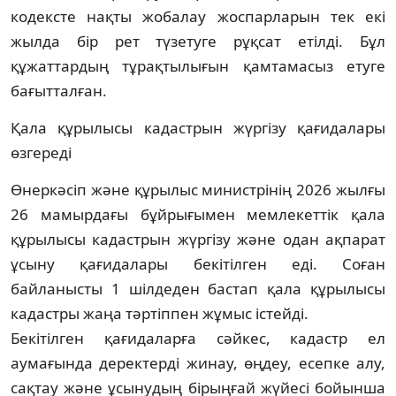
кодексте нақты жобалау жоспарларын тек екі
жылда бір рет түзетуге рұқсат етілді. Бұл
құжаттардың тұрақтылығын қамтамасыз етуге
бағытталған.
Қала құрылысы кадастрын жүргізу қағидалары
өзгереді
Өнеркәсіп және құрылыс министрінің 2026 жылғы
26 мамырдағы бұйрығымен мемлекеттік қала
құрылысы кадастрын жүргізу және одан ақпарат
ұсыну қағидалары бекітілген еді. Соған
байланысты 1 шілдеден бастап қала құрылысы
кадастры жаңа тәртіппен жұмыс істейді.
Бекітілген қағидаларға сәйкес, кадастр ел
аумағында деректерді жинау, өңдеу, есепке алу,
сақтау және ұсынудың бірыңғай жүйесі бойынша