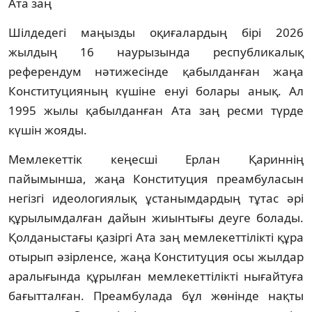
Ата заң
Шілдедегі маңызды оқиғалардың бірі 2026
жылдың 16 наурызында республикалық
референдум нәтижесінде қабылданған жаңа
Конституцияның күшіне енуі болары анық. Ал
1995 жылы қабылданған Ата заң ресми түрде
күшін жояды.
Мемлекеттік кеңесші Ерлан Қариннің
пайымынша, жаңа Конституция преамбуласын
негізгі идеологиялық ұстанымдардың тұтас әрі
құрылымдалған дайын жиынтығы деуге болады.
Қолданыстағы қазіргі Ата заң мемлекеттiлiкті құра
отырып әзірленсе, жаңа Конституция осы жылдар
аралығында құрылған мемлекеттілікті нығайтуға
бағытталған. Преамбулада бұл жөнінде нақты