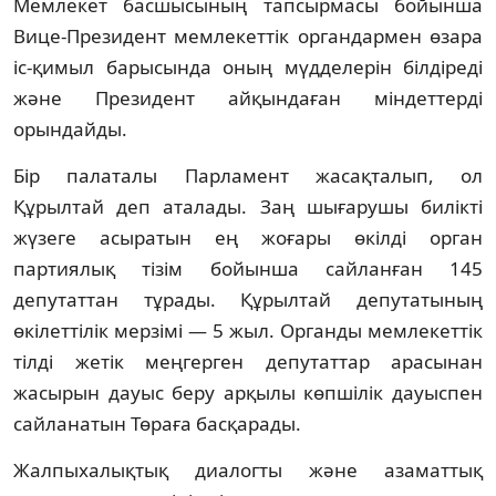
Мемлекет басшысының тапсырмасы бойынша
Вице-Президент мемлекеттік органдармен өзара
іс-қимыл барысында оның мүдделерін білдіреді
және Президент айқындаған міндеттерді
орындайды.
Бір палаталы Парламент жасақталып, ол
Құрылтай деп аталады. Заң шығарушы билікті
жүзеге асыратын ең жоғары өкілді орган
партиялық тізім бойынша сайланған 145
депутаттан тұрады. Құрылтай депутатының
өкілеттілік мерзімі — 5 жыл. Органды мемлекеттік
тілді жетік меңгерген депутаттар арасынан
жасырын дауыс беру арқылы көпшілік дауыспен
сайланатын Төраға басқарады.
Жалпыхалықтық диалогты және азаматтық