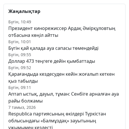
Жаңалықтар
Бүгін, 10:49
Президент кинорежиссер Ардақ Әмірқұловтың
отбасына көңіл айтты
Бүгін, 10:01
Бүгін қай қалада ауа сапасы төмендейді
Бүгін, 09:55
Доллар 473 теңгеге дейін қымбаттады
Бүгін, 09:52
Қарағандыда кездесуден кейін жоғалып кеткен
қыз табылды
Бүгін, 09:11
Аптап ыстық, дауыл, тұман: Сенбіге арналған ауа
райы болжамы
7 тамыз, 2026
Respublica партиясының өкілдері Түркістан
облысындағы «Балмұздақ» зауытының
ұжымымен кездесті