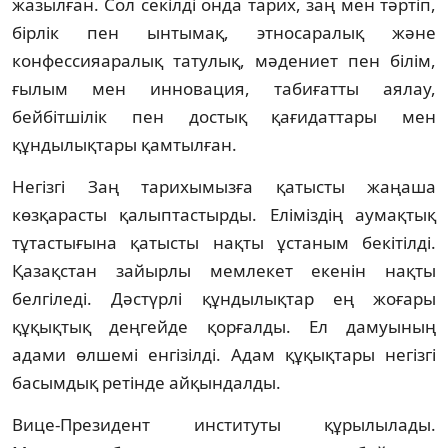
жазылған. Сол секілді онда тарих, заң мен тәртіп,
бірлік пен ынтымақ, этносаралық және
конфессияаралық татулық, мәдениет пен білім,
ғылым мен инновация, табиғатты аялау,
бейбітшілік пен достық қағидаттары мен
құндылықтары қамтылған.
Негізгі Заң тарихымызға қатысты жаңаша
көзқарасты қалыптастырды. Еліміздің аумақтық
тұтастығына қатысты нақты ұстаным бекітілді.
Қазақстан зайырлы мемлекет екенін нақты
белгіледі. Дәстүрлі құндылықтар ең жоғары
құқықтық деңгейде қорғалды. Ел дамуының
адами өлшемі енгізілді. Адам құқықтары негізгі
басымдық ретінде айқындалды.
Вице-Президент институты құрылылады.