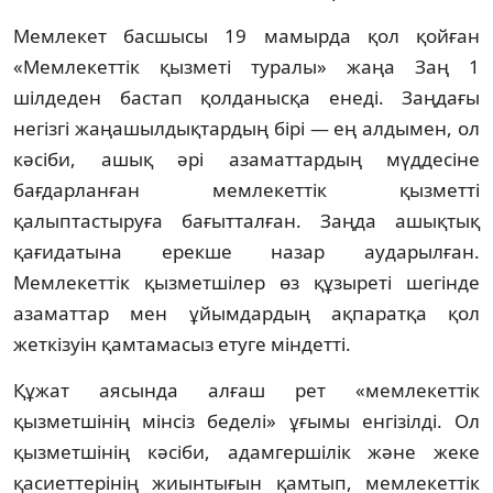
Мемлекет басшысы 19 мамырда қол қойған
«Мемлекеттік қызметі туралы» жаңа Заң 1
шілдеден бастап қолданысқа енеді. Заңдағы
негізгі жаңашылдықтардың бірі — ең алдымен, ол
кәсіби, ашық әрі азаматтардың мүддесіне
бағдарланған мемлекеттік қызметті
қалыптастыруға бағытталған. Заңда ашықтық
қағидатына ерекше назар аударылған.
Мемлекеттік қызметшілер өз құзыреті шегінде
азаматтар мен ұйымдардың ақпаратқа қол
жеткізуін қамтамасыз етуге міндетті.
Құжат аясында алғаш рет «мемлекеттік
қызметшінің мінсіз беделі» ұғымы енгізілді. Ол
қызметшінің кәсіби, адамгершілік және жеке
қасиеттерінің жиынтығын қамтып, мемлекеттік