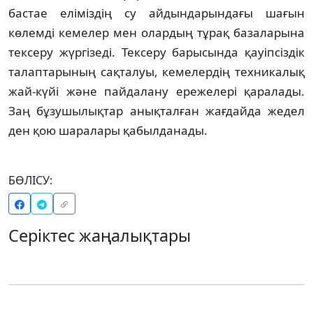
бастае еліміздің су айдындарындағы шағын
көлемді кемелер мен олардың тұрақ базаларына
тексеру жүргізеді. Тексеру барысында қауіпсіздік
талаптарының сақталуы, кемелердің техникалық
жай-күйі және пайдалану ережелері қаралады.
Заң бұзушылықтар анықталған жағдайда жедел
ден қою шаралары қабылданады.
БӨЛІСУ:
Серіктес жаңалықтары