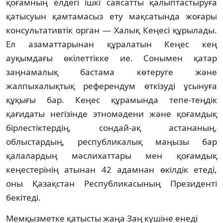
қоғамның елдегі ішкі саясатты қалыптастыруға
қатысуын қамтамасыз ету мақсатында жоғары
консультативтік орган — Халық Кеңесі құрылады.
Ел азаматтарынан құралатын Кеңес кең
ауқымдағы өкілеттікке ие. Сонымен қатар
заңнамалық бастама көтеруге және
жалпыхалықтық референдум өткізуді ұсынуға
құқығы бар. Кеңес құрамында тепе-теңдік
қағидаты негізінде этномәдени және қоғамдық
бірлестіктердің, сондай-ақ астананың,
облыстардың, республикалық маңызы бар
қалалардың мәслихаттары мен қоғамдық
кеңестерінің атынан 42 адамнан өкілдік етеді,
оны Қазақстан Республикасының Президенті
бекітеді.
Мемқызметке қатысты жаңа Заң күшіне енеді