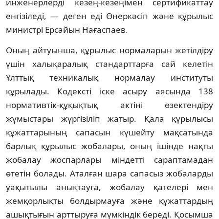
инженерлерді кезең-кезеңімен сертификаттау
енгізіледі, — деген еді Өнеркәсіп және құрылыс
министрі Ерсайын Нағаспаев.
Оның айтуынша, құрылыс нормаларын жетілдіру
үшін халықаралық стандарттарға сай келетін
Ұлттық техникалық нормалау институты
құрылады. Кодексті іске асыру аясында 138
нормативтік-құқықтық актіні өзектендіру
жұмыстары жүргізіліп жатыр. Қала құрылысы
құжаттарының сапасын күшейту мақсатында
барлық құрылыс жобалары, оның ішінде нақты
жобалау жоспарлары міндетті сараптамадан
өтетін болады. Аталған шара сапасыз жобаларды
уақытылы анықтауға, жобалау қателері мен
жемқорлықты болдырмауға және құжаттардың
ашықтығын арттыруға мүмкіндік береді. Қосымша