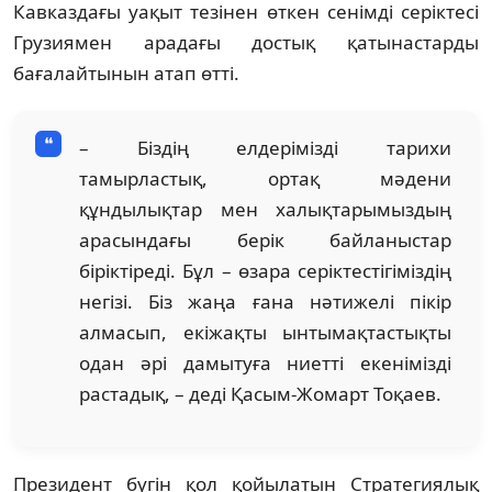
Кавказдағы уақыт тезінен өткен сенімді серіктесі
Грузиямен арадағы достық қатынастарды
бағалайтынын атап өтті.
– Біздің елдерімізді тарихи
тамырластық, ортақ мәдени
құндылықтар мен халықтарымыздың
арасындағы берік байланыстар
біріктіреді. Бұл – өзара серіктестігіміздің
негізі. Біз жаңа ғана нәтижелі пікір
алмасып, екіжақты ынтымақтастықты
одан әрі дамытуға ниетті екенімізді
растадық, – деді Қасым-Жомарт Тоқаев.
Президент бүгін қол қойылатын Стратегиялық