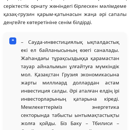
серіктестік орнату жөніндегі бірлескен мәлімдеме
қазақ-грузин қарым-қатынасын жаңа әрі сапалы
деңгейге көтеретініне сенім білдірді.
– Сауда-инвестициялық ықпалдастық
екі ел байланысының өзегі саналады.
Жаһандағы тұрақсыздыққа қарамастан
тауар айналымын ұлғайтуға мүмкіндік
мол. Қазақстан Грузия экономикасына
жарты миллиард доллардан астам
инвестиция салды. Әрі аталған елдің ірі
инвесторларының қатарына кіреді.
Мемлекеттеріміз энергетика
секторында табысты ынтымақтастықты
жолға қойды. Біз Баку – Тбилиси –