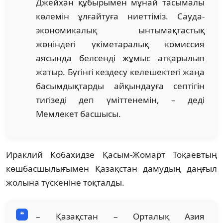
Джейхан құбырымен мұнай тасымалы
көлемін ұлғайтуға ниеттіміз. Сауда-
экономикалық ынтымақтастық
жөніндегі үкіметаралық комиссия
аясында белсенді жұмыс атқарылып
жатыр. Бүгінгі кездесу келешектегі жаңа
басымдықтарды айқындауға септігін
тигізеді деп үміттенемін, – деді
Мемлекет басшысы.
Ираклий Кобахидзе Қасым-Жомарт Тоқаевтың
көшбасшылығымен Қазақстан дамудың даңғыл
жолына түскеніне тоқталды.
– Қазақстан – Орталық Азия