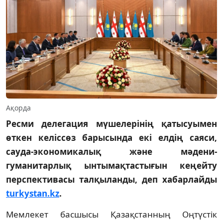
Ақорда
Ресми делегация мүшелерінің қатысуымен
өткен келіссөз барысында екі елдің саяси,
сауда-экономикалық және мәдени-
гуманитарлық ынтымақтастығын кеңейту
перспективасы талқыланды, деп хабарлайды
turkystan.kz
.
Мемлекет басшысы Қазақстанның Оңтүстік