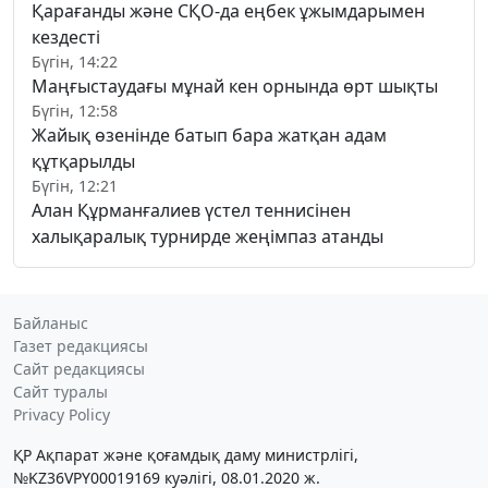
Қарағанды және СҚО-да еңбек ұжымдарымен
кездесті
Бүгін, 14:22
Маңғыстаудағы мұнай кен орнында өрт шықты
Бүгін, 12:58
Жайық өзенінде батып бара жатқан адам
құтқарылды
Бүгін, 12:21
Алан Құрманғалиев үстел теннисінен
халықаралық турнирде жеңімпаз атанды
Байланыс
Газет редакциясы
Сайт редакциясы
Сайт туралы
Privacy Policy
ҚР Ақпарат және қоғамдық даму министрлігі,
№KZ36VPY00019169 куәлігі, 08.01.2020 ж.