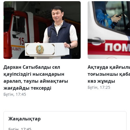
Дархан Сатыбалды сел
Ақтауда қайғылы
қауіпсіздігі нысандарын
тоғызыншы қаба
аралап, таулы аймақтағы
көз жұмды
Бүгін, 17:25
жағдайды тексерді
Бүгін, 17:45
Жаңалықтар
Бүгін, 17:45