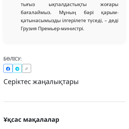
тығыз ықпалдастықты жоғары
бағалаймыз. Мұның бәрі қарым-
қатынасымызды ілгерілете түседі, – деді
Грузия Премьер-министрі.
БӨЛІСУ:
Серіктес жаңалықтары
Ұқсас мақалалар