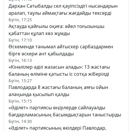
Дархан Сатыбалды сел қауіпсіздігі нысандарын
аралап, таулы аймақтағы жағдайды тексерді
Бүгін, 17:25
Ақтауда қайғылы оқиға: әйел тоғызыншы
қабаттан құлап көз жұмды
Бүгін, 17:10
Өскеменде танымал айтыскер сарбаздармен
бірге әскери ант қабылдады
Бүгін, 16:13
«Кінәлілер әділ жазасын алады»: 13 жастағы
баланың өліміне қатысты іс сотқа жіберілді
Бүгін, 15:27
Павлодарда 8 жастағы баланың аяғы ойын
алаңында қысылып қалды
Бүгін, 15:15
«Әділет» партиясы өңірлерде сайлауалды
бағдарламасының басымдықтарын таныстырды
Бүгін, 14:30
«Әділет» партиясының өкілдері Павлодар,