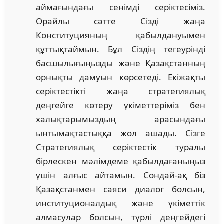
аймағындағы сенімді серіктесіміз.
Орайлы сәтте Сізді жаңа
Конституцияның қабылдануымен
құттықтаймын. Бұл Сіздің тегеурінді
басшылығыңызды және Қазақстанның
орнықты дамуын көрсетеді. Екіжақты
серіктестікті жаңа стратегиялық
деңгейге көтеру үкіметтеріміз бен
халықтарымыздың арасындағы
ынтымақтастыққа жол ашады. Сізге
Стратегиялық серіктестік туралы
бірлескен мәлімдеме қабылдағаныңыз
үшін алғыс айтамын. Сондай-ақ біз
Қазақстанмен саяси диалог болсын,
институционалдық және үкіметтік
алмасулар болсын, түрлі деңгейдегі