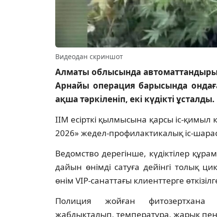
Видеодан скриншот
Алматы облысында автоматтандырыл
Арнайы операция барысында ондаған
ақша тәркіленіп, екі күдікті ұсталды.
ІІМ есірткі қылмысына қарсы іс-қимыл 
2026» жедел-профилактикалық іс-шарас
Ведомство дерегінше, күдіктілер құрамы
дайын өнімді сатуға дейінгі толық ци
өнім VIP-санаттағы клиенттерге өткізілг
Полиция жойған фитозертхана а
жабдықталып, температура, жарық пен