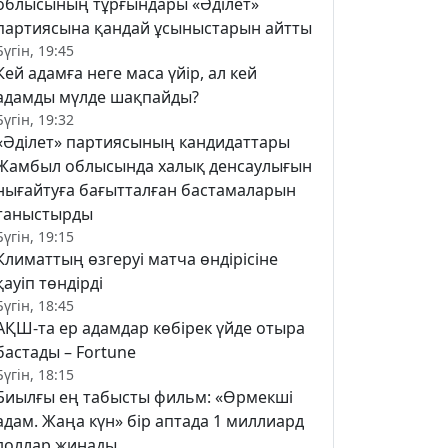
облысының тұрғындары «Әділет»
партиясына қандай ұсыныстарын айтты
Бүгін, 19:45
Кей адамға неге маса үйір, ал кей
адамды мүлде шақпайды?
Бүгін, 19:32
«Әділет» партиясының кандидаттары
Жамбыл облысында халық денсаулығын
нығайтуға бағытталған бастамаларын
таныстырды
Бүгін, 19:15
Климаттың өзгеруі матча өндірісіне
қауіп төндірді
Бүгін, 18:45
АҚШ-та ер адамдар көбірек үйде отыра
бастады – Fortune
Бүгін, 18:15
Биылғы ең табысты фильм: «Өрмекші
адам. Жаңа күн» бір аптада 1 миллиард
доллар жинады