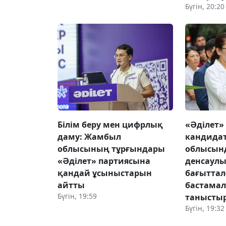
Бүгін, 20:20
Білім беру мен цифрлық
«Әділет»
даму: Жамбыл
кандида
облысының тұрғындары
облысын
«Әділет» партиясына
денсаулы
қандай ұсыныстарын
бағыттал
айтты
бастама
Бүгін, 19:59
танысты
Бүгін, 19:32