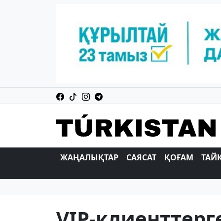
ЖАҢАЛЫҚТАР
САЯСАТ
ҚОҒАМ
ТАЙ
VIP-клиенттерге