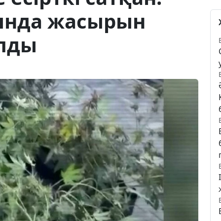
ында жасырын
лды