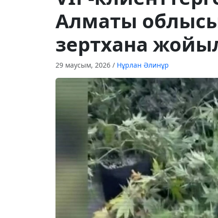
Алматы облыс
зертхана жойы
29 маусым, 2026
/
Нұрлан Әлинұр