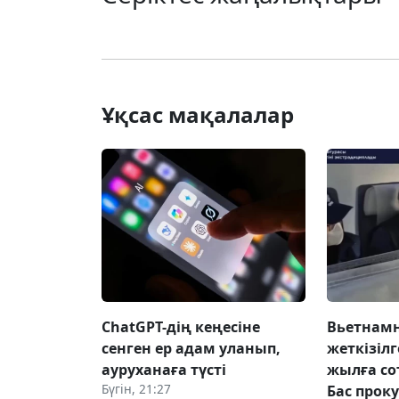
Ұқсас мақалалар
ChatGPT-дің кеңесіне
Вьетнамн
сенген ер адам уланып,
жеткізілг
ауруханаға түсті
жылға со
Бүгін, 21:27
Бас прок