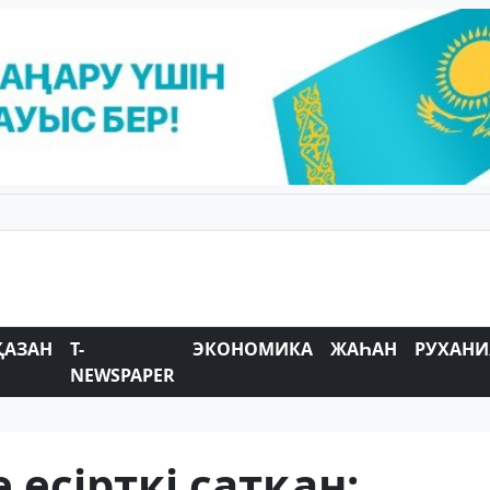
ҚАЗАН
T-
ЭКОНОМИКА
ЖАҺАН
РУХАНИ
NEWSPAPER
 есірткі сатқан: