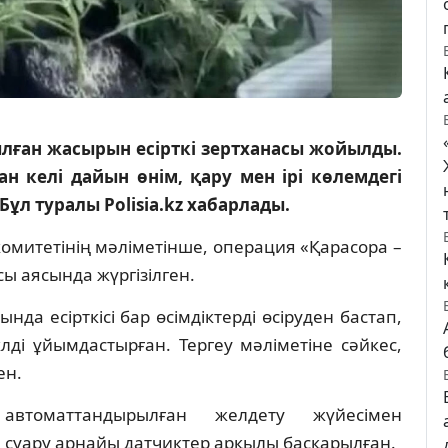
ған жасырын есірткі зертханасы жойылды.
 келі дайын өнім, қару мен ірі көлемдегі
 Бұл туралы Polisia.kz хабарлады.
комитетінің мәліметінше, операция «Қарасора –
ы аясында жүргізілген.
нда есірткісі бар өсімдіктерді өсіруден бастап,
клді ұйымдастырған. Тергеу мәліметіне сәйкес,
ен.
втоматтандырылған желдету жүйесімен
 суару арнайы датчиктер арқылы басқарылған.