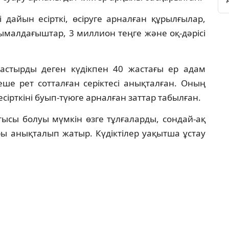
і дайын есірткі, өсіруге арналған құрылғылар,
ымалдағыштар, 3 миллион теңге және оқ-дәрісі
астырды деген күдікпен 40 жастағы ер адам
еше рет сотталған серіктесі анықталған. Оның
ірткіні буып-түюге арналған заттар табылған.
тысы болуы мүмкін өзге тұлғаларды, сондай-ақ
ы анықталып жатыр. Күдіктілер уақытша ұстау