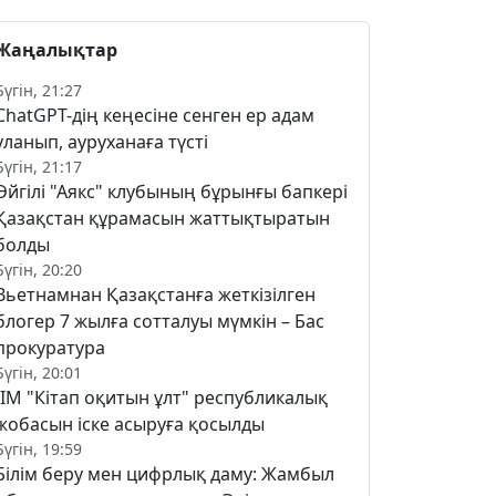
Жаңалықтар
Бүгін, 21:27
ChatGPT-дің кеңесіне сенген ер адам
уланып, ауруханаға түсті
Бүгін, 21:17
Әйгілі "Аякс" клубының бұрынғы бапкері
Қазақстан құрамасын жаттықтыратын
болды
Бүгін, 20:20
Вьетнамнан Қазақстанға жеткізілген
блогер 7 жылға сотталуы мүмкін – Бас
прокуратура
Бүгін, 20:01
ІІМ "Кітап оқитын ұлт" республикалық
жобасын іске асыруға қосылды
Бүгін, 19:59
Білім беру мен цифрлық даму: Жамбыл