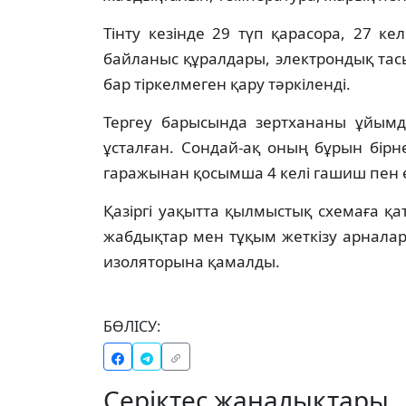
Тінту кезінде 29 түп қарасора, 27 кел
байланыс құралдары, электрондық тас
бар тіркелмеген қару тәркіленді.
Тергеу барысында зертхананы ұйымд
ұсталған. Сондай-ақ оның бұрын бірн
гаражынан қосымша 4 келі гашиш пен ес
Қазіргі уақытта қылмыстық схемаға қа
жабдықтар мен тұқым жеткізу арналар
изоляторына қамалды.
БӨЛІСУ:
Серіктес жаңалықтары