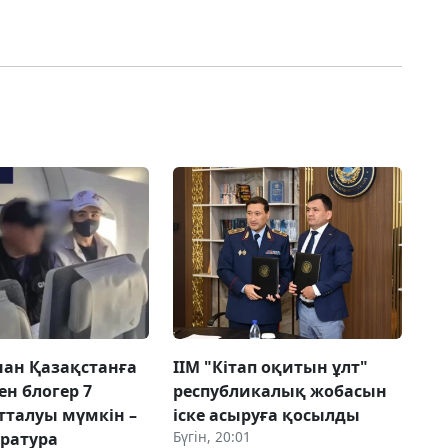
ан Қазақстанға
ІІМ "Кітап оқитын ұлт"
ен блогер 7
республикалық жобасын
тталуы мүмкін –
іске асыруға қосылды
Бүгін, 20:01
уратура