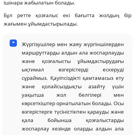
ішінара жабылатын болады.
Бұл ретте қозғалыс екі бағытта жолдың бір
жағымен ұйымдастырылады.
Жүргізушілер мен жаяу жүргіншілерден
маршруттарды алдын ала жоспарлауды
және қозғалысты ұйымдастырудағы
ықтимал өзгерістерді ескеруді
сұраймыз. Қауіпсіздікті қамтамасыз ету
және қолайсыздықты азайту үшін
уақытша жол белгілері мен
көрсеткіштер орнатылатын болады. Осы
өзгерістерге түсіністікпен қарауды және
қала бойынша қозғалыстарды
жоспарлау кезінде оларды алдын ала