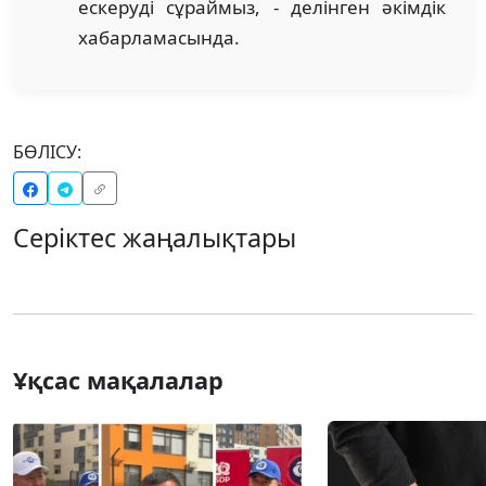
ескеруді сұраймыз, - делінген әкімдік
хабарламасында.
БӨЛІСУ:
Серіктес жаңалықтары
Ұқсас мақалалар