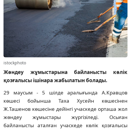
istockphoto
Жөндеу жұмыстарына байланысты көлік
қозғалысы ішінара жабылатын болады.
29 маусым - 5 шілде аралығында А.Кравцов
көшесі бойынша Таха Хусейн көшесінен
Ж.Ташенов көшесіне дейінгі учаскеде орташа жол
жөндеу жұмыстары жүргізіледі. Осыған
байланысты аталған учаскеде көлік қозғалысы