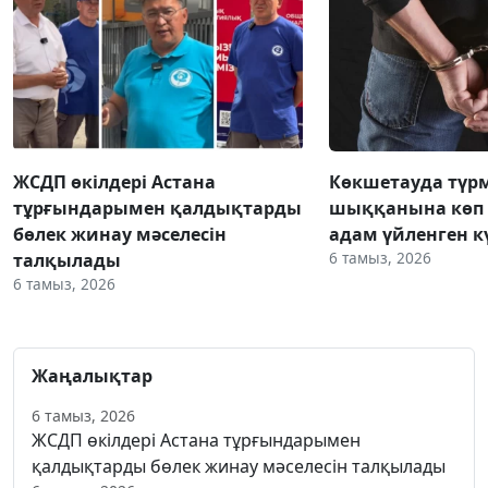
ЖСДП өкілдері Астана
Көкшетауда түр
тұрғындарымен қалдықтарды
шыққанына көп 
бөлек жинау мәселесін
адам үйленген к
6 тамыз, 2026
талқылады
6 тамыз, 2026
Жаңалықтар
6 тамыз, 2026
ЖСДП өкілдері Астана тұрғындарымен
қалдықтарды бөлек жинау мәселесін талқылады