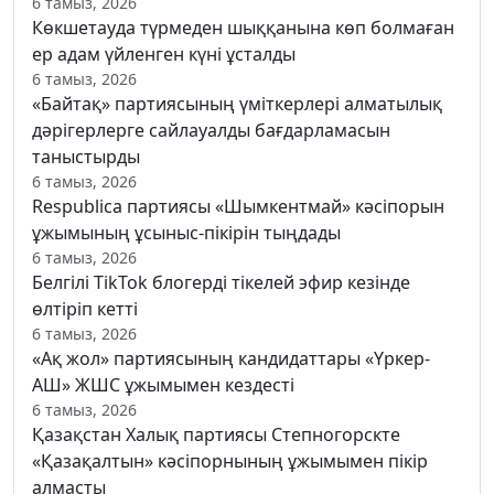
6 тамыз, 2026
Көкшетауда түрмеден шыққанына көп болмаған
ер адам үйленген күні ұсталды
6 тамыз, 2026
«Байтақ» партиясының үміткерлері алматылық
дәрігерлерге сайлауалды бағдарламасын
таныстырды
6 тамыз, 2026
Respublica партиясы «Шымкентмай» кәсіпорын
ұжымының ұсыныс-пікірін тыңдады
6 тамыз, 2026
Белгілі TikTok блогерді тікелей эфир кезінде
өлтіріп кетті
6 тамыз, 2026
«Ақ жол» партиясының кандидаттары «Үркер-
АШ» ЖШС ұжымымен кездесті
6 тамыз, 2026
Қазақстан Халық партиясы Степногорскте
«Қазақалтын» кәсіпорнының ұжымымен пікір
алмасты