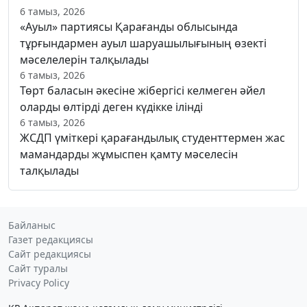
6 тамыз, 2026
«Ауыл» партиясы Қарағанды облысында
тұрғындармен ауыл шаруашылығының өзекті
мәселелерін талқылады
6 тамыз, 2026
Төрт баласын әкесіне жібергісі келмеген әйел
оларды өлтірді деген күдікке ілінді
6 тамыз, 2026
ЖСДП үміткері қарағандылық студенттермен жас
мамандарды жұмыспен қамту мәселесін
талқылады
Байланыс
Газет редакциясы
Сайт редакциясы
Сайт туралы
Privacy Policy