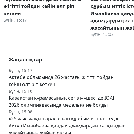
жігітті тойдан кейін өлтіріп
құрбым иттік іст
кеткен
Иманбаева қанд
Бүгін, 15:17
адамдардың са
жасайтынын жа
Бүгін, 15:08
Жаңалықтар
Бүгін, 15:17
Ақтөбе облысында 26 жастағы жігітті тойдан
кейін өлтіріп кеткен
Бүгін, 15:10
Қазақстан құрамасының сегіз мүшесі де IOAI
2026 олимпиадасында медальға ие болды
Бүгін, 15:08
«25 жыл жақын араласқан құрбым иттік істеді»:
Айгүл Иманбаева қандай адамдардың сатқындық
жасайтынын жайып салды