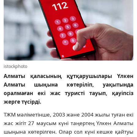
istockphoto
Алматы қаласының құтқарушылары Үлкен
Алматы шыңына көтеріліп, уақытында
оралмаған екі жас туристі тауып, қауіпсіз
жерге түсірді.
ТЖМ мәліметінше, 2003 және 2004 жылы туған екі
жас жігіт 27 маусым күні таңертең Үлкен Алматы
шыңына көтерілген. Олар сол күні кешке қайтуы