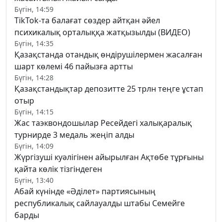
Бүгін, 14:59
TikTok-та балағат сөздер айтқан әйел
психикалық орталыққа жатқызылды (ВИДЕО)
Бүгін, 14:35
Қазақстанда отандық өндірушілермен жасалған
шарт көлемі 46 пайызға артты
Бүгін, 14:28
Қазақстандықтар депозитте 25 трлн теңге ұстап
отыр
Бүгін, 14:15
Жас таэквондошылар Ресейдегі халықаралық
турнирде 3 медаль жеңіп алды
Бүгін, 14:09
Жүргізуші куәлігінен айырылған Ақтөбе тұрғыны
қайта көлік тізгіндеген
Бүгін, 13:40
Абай күнінде «Әділет» партиясының
республикалық сайлауалды штабы Семейге
барды