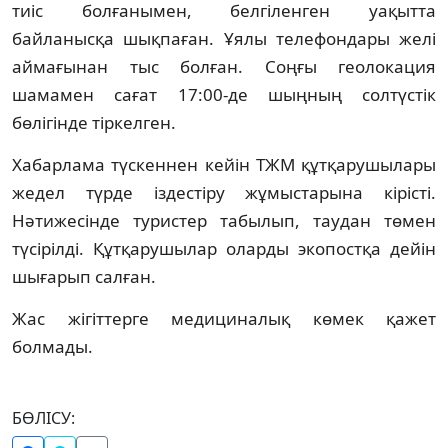
тиіс болғанымен, белгіленген уақытта
байланысқа шықпаған. Ұялы телефондары желі
аймағынан тыс болған. Соңғы геолокация
шамамен сағат 17:00-де шыңның солтүстік
бөлігінде тіркелген.
Хабарлама түскеннен кейін ТЖМ құтқарушылары
жедел түрде іздестіру жұмыстарына кірісті.
Нәтижесінде туристер табылып, таудан төмен
түсірілді. Құтқарушылар оларды экопостқа дейін
шығарып салған.
Жас жігіттерге медициналық көмек қажет
болмады.
БӨЛІСУ: