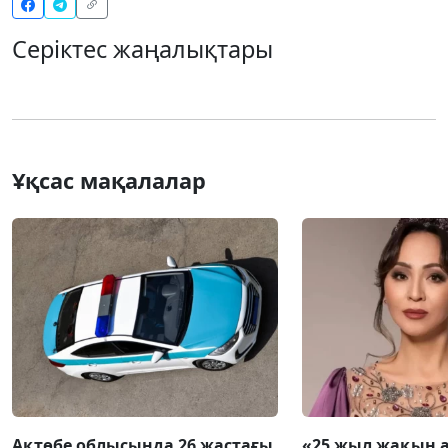
Серіктес жаңалықтары
Ұқсас мақалалар
Ақтөбе облысында 26 жастағы
«25 жыл жақын 