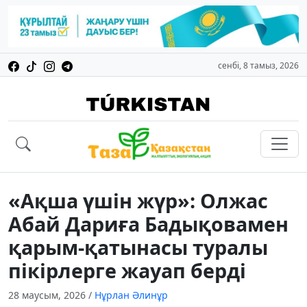
сенбі, 8 тамыз, 2026
«Ақша үшін жүр»: Олжас
Абай Дариға Бадықовамен
қарым-қатынасы туралы
пікірлерге жауап берді
28 маусым, 2026
/
Нұрлан Әлинұр