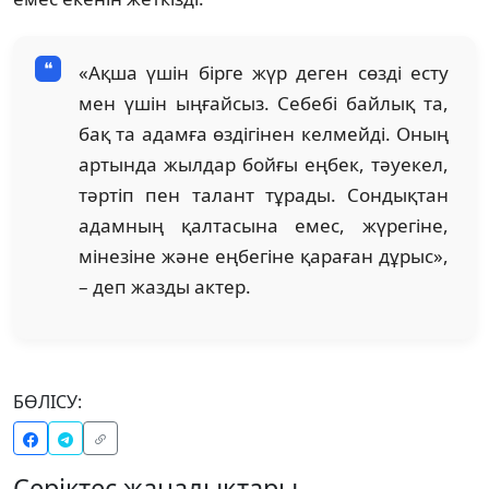
«Ақша үшін бірге жүр деген сөзді есту
мен үшін ыңғайсыз. Себебі байлық та,
бақ та адамға өздігінен келмейді. Оның
артында жылдар бойғы еңбек, тәуекел,
тәртіп пен талант тұрады. Сондықтан
адамның қалтасына емес, жүрегіне,
мінезіне және еңбегіне қараған дұрыс»,
– деп жазды актер.
БӨЛІСУ:
Серіктес жаңалықтары