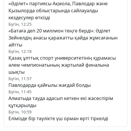
«Әділет» партиясы Ақмола, Павлодар және
Қызылорда облыстарында сайлауалды
кездесулер өткізді
Бүгін, 12:25
«Батаға деп 20 миллион теңге берді»: Әділет
Зейнелдің анасы қаражатты қайда жұмсағанын
айтты
Бүгін, 12:18
Қазақ ұлттық спорт университетінің құрамасы
әлем чемпионатының жартылай финалына
шықты
Бүгін, 11:57
Павлодарда қайғылы жағдай болды
Бүгін, 11:45
Алматыда тауда адасып кеткен екі жасөспірім
құтқарылды
Бүгін, 10:59
Елімізде бір тәулікте үш орман өрті тіркелді