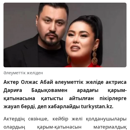
Әлеуметтік желіден
Актер Олжас Абай әлеуметтік желіде актриса
Дариға Бадықовамен арадағы қарым-
қатынасына қатысты айтылған пікірлерге
жауап берді, деп хабарлайды turkystan.kz.
Актердің сөзінше, кейбір желі қолданушылары
олардың қарым-қатынасын материалдық