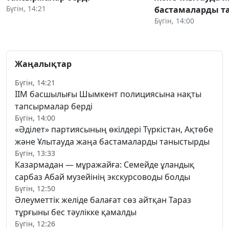
Бүгін, 14:21
бастамаларды 
Бүгін, 14:00
Жаңалықтар
Бүгін, 14:21
ІІМ басшылығы Шымкент полициясына нақты
тапсырмалар берді
Бүгін, 14:00
«Әділет» партиясының өкілдері Түркістан, Ақтөбе
және Ұлытауда жаңа бастамаларды таныстырды
Бүгін, 13:33
Казармадан — мұражайға: Семейде ұландық
сарбаз Абай музейінің экскурсоводы болды
Бүгін, 12:50
Әлеуметтік желіде балағат сөз айтқан Тараз
тұрғыны бес тәулікке қамалды
Бүгін, 12:26