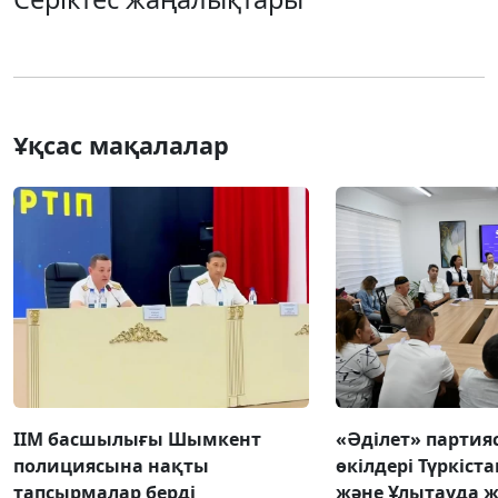
Ұқсас мақалалар
ІІМ басшылығы Шымкент
«Әділет» парти
полициясына нақты
өкілдері Түркіста
тапсырмалар берді
және Ұлытауда 