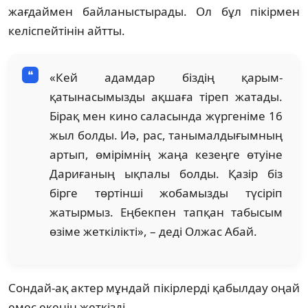
жағдаймен байланыстырады. Ол бұл пікірмен
келіспейтінін айтты.
«Кей адамдар біздің қарым-
қатынасымызды ақшаға тіреп жатады.
Бірақ мен кино саласында жүргеніме 16
жыл болды. Иә, рас, танымалдығымның
артып, өмірімнің жаңа кезеңге өтуіне
Дариғаның ықпалы болды. Қазір біз
бірге төртінші жобамызды түсіріп
жатырмыз. Еңбекпен тапқан табысым
өзіме жеткілікті», – деді Олжас Абай.
Сондай-ақ актер мұндай пікірлерді қабылдау оңай
емес екенін жеткізді.