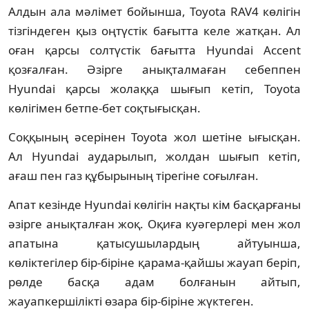
Алдын ала мәлімет бойынша, Toyota RAV4 көлігін
тізгіндеген қыз оңтүстік бағытта келе жатқан. Ал
оған қарсы солтүстік бағытта Hyundai Accent
қозғалған. Әзірге анықталмаған себеппен
Hyundai қарсы жолаққа шығып кетіп, Toyota
көлігімен бетпе-бет соқтығысқан.
Соққының әсерінен Toyota жол шетіне ығысқан.
Ал Hyundai аударылып, жолдан шығып кетіп,
ағаш пен газ құбырының тірегіне соғылған.
Апат кезінде Hyundai көлігін нақты кім басқарғаны
әзірге анықталған жоқ. Оқиға куәгерлері мен жол
апатына қатысушылардың айтуынша,
көліктегілер бір-біріне қарама-қайшы жауап беріп,
рөлде басқа адам болғанын айтып,
жауапкершілікті өзара бір-біріне жүктеген.