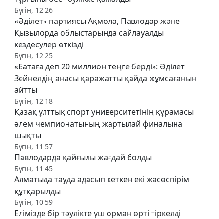
Бүгін, 12:26
«Әділет» партиясы Ақмола, Павлодар және
Қызылорда облыстарында сайлауалды
кездесулер өткізді
Бүгін, 12:25
«Батаға деп 20 миллион теңге берді»: Әділет
Зейнелдің анасы қаражатты қайда жұмсағанын
айтты
Бүгін, 12:18
Қазақ ұлттық спорт университетінің құрамасы
әлем чемпионатының жартылай финалына
шықты
Бүгін, 11:57
Павлодарда қайғылы жағдай болды
Бүгін, 11:45
Алматыда тауда адасып кеткен екі жасөспірім
құтқарылды
Бүгін, 10:59
Елімізде бір тәулікте үш орман өрті тіркелді