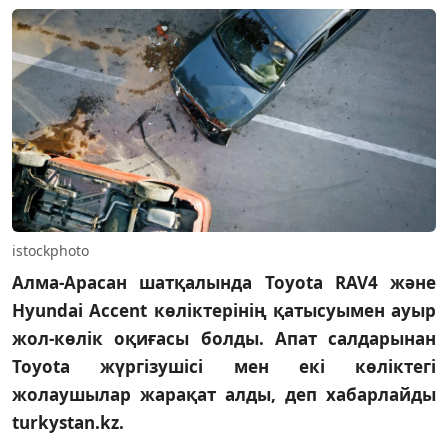
istockphoto
Алма-Арасан шатқалында Toyota RAV4 және
Hyundai Accent көліктерінің қатысуымен ауыр
жол-көлік оқиғасы болды. Апат салдарынан
Toyota жүргізушісі мен екі көліктегі
жолаушылар жарақат алды, деп хабарлайды
turkystan.kz.