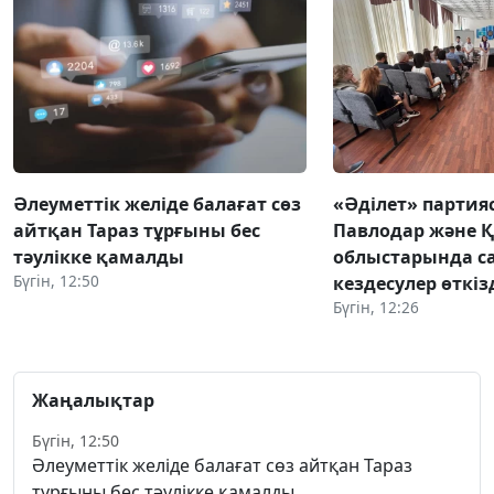
Әлеуметтік желіде балағат сөз
«Әділет» партия
айтқан Тараз тұрғыны бес
Павлодар және 
тәулікке қамалды
облыстарында с
Бүгін, 12:50
кездесулер өткіз
Бүгін, 12:26
Жаңалықтар
Бүгін, 12:50
Әлеуметтік желіде балағат сөз айтқан Тараз
тұрғыны бес тәулікке қамалды