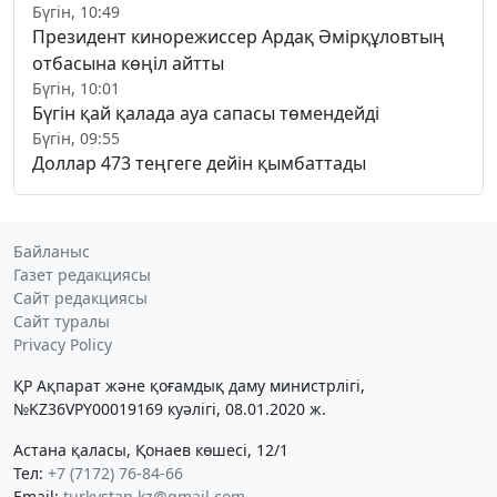
Бүгін, 10:49
Президент кинорежиссер Ардақ Әмірқұловтың
отбасына көңіл айтты
Бүгін, 10:01
Бүгін қай қалада ауа сапасы төмендейді
Бүгін, 09:55
Доллар 473 теңгеге дейін қымбаттады
Байланыс
Газет редакциясы
Сайт редакциясы
Сайт туралы
Privacy Policy
ҚР Ақпарат және қоғамдық даму министрлігі,
№KZ36VPY00019169 куәлігі, 08.01.2020 ж.
Астана қаласы, Қонаев көшесі, 12/1
Тел:
+7 (7172) 76-84-66
Email:
turkystan.kz@gmail.com