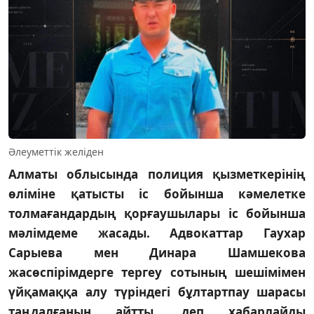
Әлеуметтік желіден
Алматы облысында полиция қызметкерінің
өліміне қатысты іс бойынша кәмелетке
толмағандардың қорғаушылары іс бойынша
мәлімдеме жасады. Адвокаттар Гаухар
Сарыева мен Динара Шамшекова
жасөспірімдерге тергеу сотының шешімімен
үйқамаққа алу түріндегі бұлтартпау шарасы
таңдалғанын айтты, деп хабарлайды