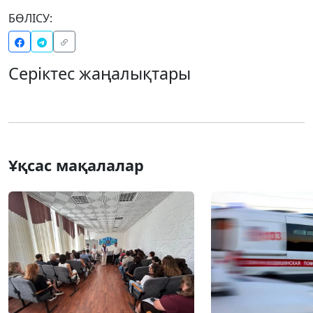
БӨЛІСУ:
Серіктес жаңалықтары
Ұқсас мақалалар