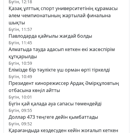
Бүгін, 12:18
Қазақ ұлттық спорт университетінің құрамасы
әлем чемпионатының жартылай финалына
шықты
Бүгін, 11:57
Павлодарда қайғылы жағдай болды
Бүгін, 11:45
Алматыда тауда адасып кеткен екі жасөспірім
құтқарылды
Бүгін, 10:59
Елімізде бір тәулікте үш орман өрті тіркелді
Бүгін, 10:49
Президент кинорежиссер Ардақ Әмірқұловтың
отбасына көңіл айтты
Бүгін, 10:01
Бүгін қай қалада ауа сапасы төмендейді
Бүгін, 09:55
Доллар 473 теңгеге дейін қымбаттады
Бүгін, 09:52
Қарағандыда кездесуден кейін жоғалып кеткен