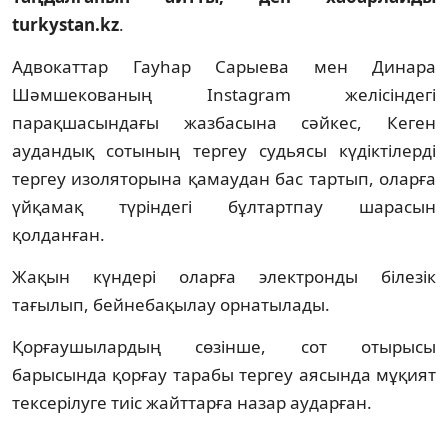
turkystan.kz
.
Адвокаттар Гауһар Сарыева мен Динара
Шәмшекованың Instagram желісіндегі
парақшасындағы жазбасына сәйкес, Кеген
аудандық сотының тергеу судьясы күдіктілерді
тергеу изоляторына қамаудан бас тартып, оларға
үйқамақ түріндегі бұлтартпау шарасын
қолданған.
Жақын күндері оларға электронды білезік
тағылып, бейнебақылау орнатылады.
Қорғаушылардың сөзінше, сот отырысы
барысында қорғау тарабы тергеу аясында мұқият
тексерілуге тиіс жайттарға назар аударған.