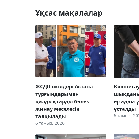
Ұқсас мақалалар
ЖСДП өкілдері Астана
Көкшетау
тұрғындарымен
шыққаны
қалдықтарды бөлек
ер адам 
жинау мәселесін
ұсталды
6 тамыз, 20
талқылады
6 тамыз, 2026