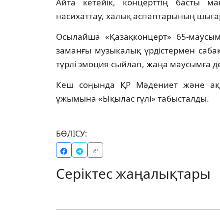
Айта кетейік, концерттің басты м
насихаттау, халық аспаптарының шыға
Осылайша «Қазақконцерт» 65-маусымн
заманғы музыкалық үрдістермен саба
түрлі эмоция сыйлап, жаңа маусымға д
Кеш соңында ҚР Мәдениет және ақпа
ұжымына «Ықылас гүлі» табысталды.
БӨЛІСУ:
Серіктес жаңалықтары