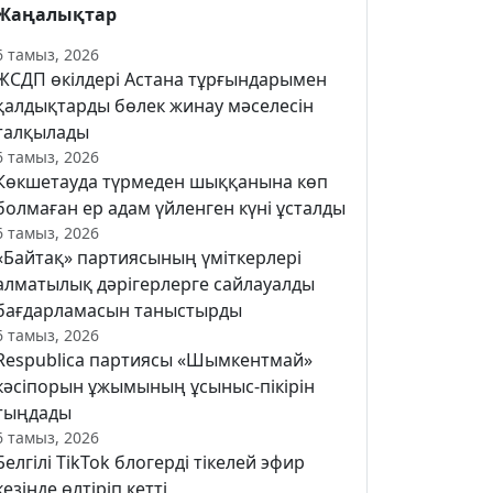
Жаңалықтар
6 тамыз, 2026
ЖСДП өкілдері Астана тұрғындарымен
қалдықтарды бөлек жинау мәселесін
талқылады
6 тамыз, 2026
Көкшетауда түрмеден шыққанына көп
болмаған ер адам үйленген күні ұсталды
6 тамыз, 2026
«Байтақ» партиясының үміткерлері
алматылық дәрігерлерге сайлауалды
бағдарламасын таныстырды
6 тамыз, 2026
Respublica партиясы «Шымкентмай»
кәсіпорын ұжымының ұсыныс-пікірін
тыңдады
6 тамыз, 2026
Белгілі TikTok блогерді тікелей эфир
кезінде өлтіріп кетті