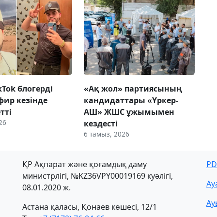
ikTok блогерді
«Ақ жол» партиясының
фир кезінде
кандидаттары «Үркер-
етті
АШ» ЖШС ұжымымен
26
кездесті
6 тамыз, 2026
ҚР Ақпарат және қоғамдық даму
PD
министрлігі, №KZ36VPY00019169 куәлігі,
Ау
08.01.2020 ж.
Ау
Астана қаласы, Қонаев көшесі, 12/1