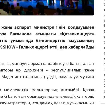
 және ақпарат министрлігінің қолдауымен
а Бағланова атындағы «Қазақконцерт»
ттік ұйымында 65-концерттік маусымның
SHOW» Гала-концерті өтті, деп хабарлайды
ны заманауи форматта дәріптеуге бағытталған
авторы әрі дирижері – республикалық және
 Мәдениет саласының үздігі, заманауи музыка
қ мемлекеттік фольклорлық ансамблі, Қазақ
е G band-тың орындауындағы әлемдік хиттерді,
аундтректерін, сондай-ақ қазақ музыкасының