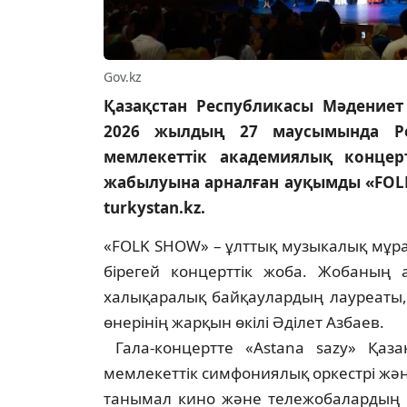
Gov.kz
Қазақстан Республикасы Мәдениет
2026 жылдың 27 маусымында Роз
мемлекеттік академиялық концер
жабылуына арналған ауқымды «FOLK 
turkystan.kz.
«FOLK SHOW» – ұлттық музыкалық мұра
бірегей концерттік жоба. Жобаның 
халықаралық байқаулардың лауреаты,
өнерінің жарқын өкілі Әділет Азбаев.
Гала-концертте «Astana sazy» Қаза
мемлекеттік симфониялық оркестрі жән
танымал кино және тележобалардың с