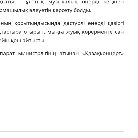
ақсаты – ұлттық музыкалық өнерді кеңінен
рмашылық әлеуетін көрсету болды.
ың қорытындысында дәстүрлі өнерді қазіргі
қтастыра отырып, мыңға жуық көрерменге сан
ейін қош айтысты.
рат министрлігінің атынан «Қазақконцерт»