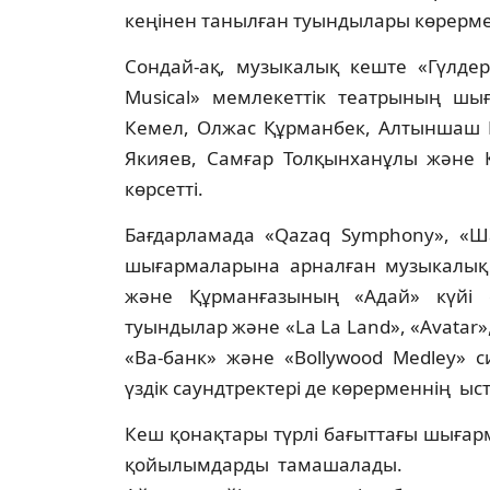
кеңінен танылған туындылары көрерм
Сондай-ақ, музыкалық кеште «Гүлдер»
Musical» мемлекеттік театрының шы
Кемел, Олжас Құрманбек, Алтыншаш 
Якияев, Самғар Толқынханұлы және Қа
көрсетті.
Бағдарламада «Qazaq Symphony», «Ша
шығармаларына арналған музыкалық 
және Құрманғазының «Адай» күйі
туындылар және «La La Land», «Avatar», 
«Ва-банк» және «Bollywood Medley» 
үздік саундтректері де көрерменнің ыс
Кеш қонақтары түрлі бағыттағы шыға
қойылымдарды тамашалады.