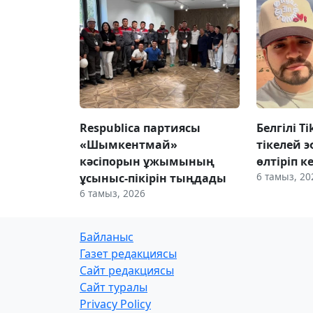
Respublica партиясы
Белгілі T
«Шымкентмай»
тікелей э
кәсіпорын ұжымының
өлтіріп к
6 тамыз, 20
ұсыныс-пікірін тыңдады
6 тамыз, 2026
Байланыс
Газет редакциясы
Сайт редакциясы
Сайт туралы
Privacy Policy