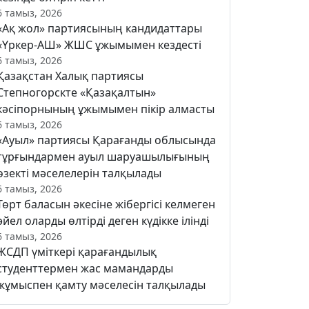
6 тамыз, 2026
«Ақ жол» партиясының кандидаттары
«Үркер-АШ» ЖШС ұжымымен кездесті
6 тамыз, 2026
Қазақстан Халық партиясы
Степногорскте «Қазақалтын»
кәсіпорнының ұжымымен пікір алмасты
6 тамыз, 2026
«Ауыл» партиясы Қарағанды облысында
тұрғындармен ауыл шаруашылығының
өзекті мәселелерін талқылады
6 тамыз, 2026
Төрт баласын әкесіне жібергісі келмеген
әйел оларды өлтірді деген күдікке ілінді
6 тамыз, 2026
ЖСДП үміткері қарағандылық
студенттермен жас мамандарды
жұмыспен қамту мәселесін талқылады