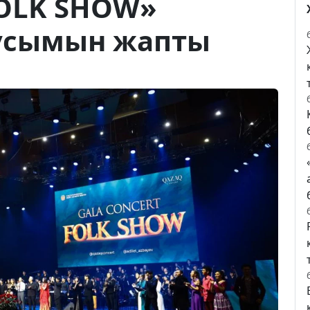
OLK SHOW»
усымын жапты