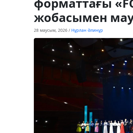
форматтағы «F
жобасымен ма
28 маусым, 2026
/
Нұрлан Әлинұр