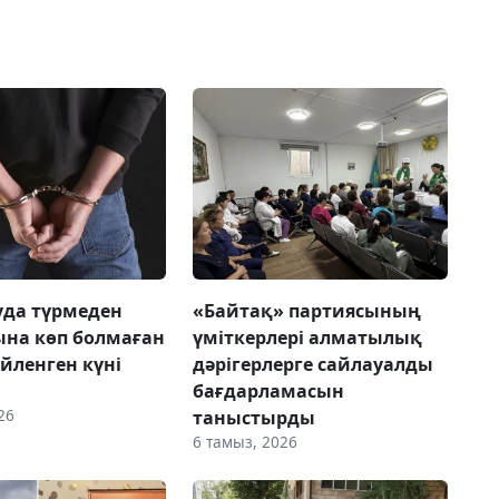
да түрмеден
«Байтақ» партиясының
на көп болмаған
үміткерлері алматылық
үйленген күні
дәрігерлерге сайлауалды
бағдарламасын
26
таныстырды
6 тамыз, 2026