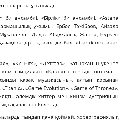
ен назарына ұсынылды.
 би ансамблі, «Бірлік» би ансамблі, «Astana
ғармашылық ұжымы, Ербол Тәжібаев, Айзада
Мұқатаева, Дидар Абдухалық, Жанна, Нүркен
зақконцерттің өзге де белгілі әртістері өнер
л», «KZ Hits», «Детство», Батырхан Шүкенов
композициялар, «Қазақша тренд» топтамасы
 сынды қазақ муызкасының алтын қорынан
«Titanic», «Game Evolution», «Game of Thrones»,
сияқты әлемдік хиттер мен киноиндустрияның
тық ықыласына бөленді.
рмаларды тыңдап қана қоймай, хореографиялық