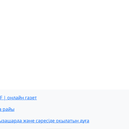
F | онлайн газет
а райы
ызашарда және сәресіде оқылатын дұға