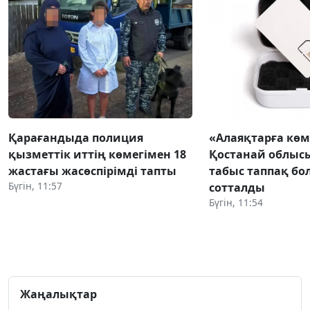
Қарағандыда полиция
«Алаяқтарға көм
қызметтік иттің көмегімен 18
Қостанай облыс
жастағы жасөспірімді тапты
табыс таппақ бол
Бүгін, 11:57
сотталды
Бүгін, 11:54
Жаңалықтар