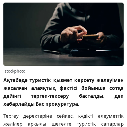
istockphoto
Ақтөбеде туристік қызмет көрсету желеуімен
жасалған алаяқтық фактісі бойынша сотқа
дейінгі тергеп-тексеру басталды, деп
хабарлайды Бас прокуратура.
Тергеу деректеріне сәйкес, күдікті әлеуметтік
желілер арқылы шетелге туристік сапарлар