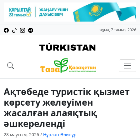
жұма, 7 тамыз, 2026
Ақтөбеде туристік қызмет
көрсету желеуімен
жасалған алаяқтық
әшкереленді
28 маусым, 2026
/
Нұрлан Әлинұр