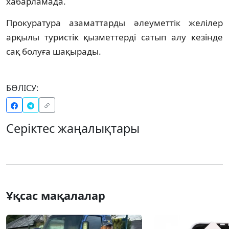
хабарламада.
Прокуратура азаматтарды әлеуметтік желілер
арқылы туристік қызметтерді сатып алу кезінде
сақ болуға шақырады.
БӨЛІСУ:
Серіктес жаңалықтары
Ұқсас мақалалар