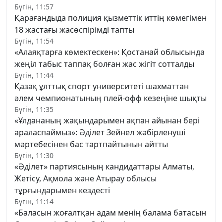
Бүгін, 11:57
Қарағандыда полиция қызметтік иттің көмегімен
18 жастағы жасөспірімді тапты
Бүгін, 11:54
«Алаяқтарға көмектескен»: Қостанай облысында
жеңіл табыс таппақ болған жас жігіт сотталды
Бүгін, 11:44
Қазақ ұлттық спорт университеті шахматтан
әлем чемпионатының плей-офф кезеңіне шықты
Бүгін, 11:35
«Ұлдананың жақындарымен ақпан айынан бері
араласпаймыз»: Әділет Зейнел жәбірленуші
мәртебесінен бас тартпайтынын айтты
Бүгін, 11:30
«Әділет» партиясының кандидаттары Алматы,
Жетісу, Ақмола және Атырау облысы
тұрғындарымен кездесті
Бүгін, 11:14
«Баласын жоғалтқан адам менің балама батасын