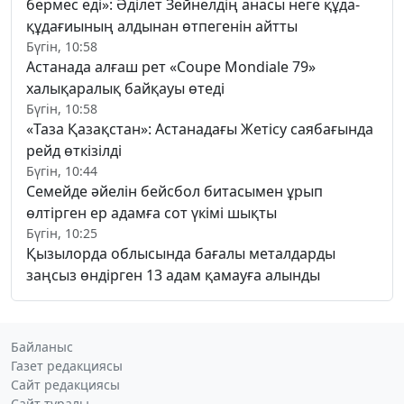
бермес еді»: Әділет Зейнелдің анасы неге құда-
құдағиының алдынан өтпегенін айтты
Бүгін, 10:58
Астанада алғаш рет «Coupe Mondiale 79»
халықаралық байқауы өтеді
Бүгін, 10:58
«Таза Қазақстан»: Астанадағы Жетісу саябағында
рейд өткізілді
Бүгін, 10:44
Семейде әйелін бейсбол битасымен ұрып
өлтірген ер адамға сот үкімі шықты
Бүгін, 10:25
Қызылорда облысында бағалы металдарды
заңсыз өндірген 13 адам қамауға алынды
Байланыс
Газет редакциясы
Сайт редакциясы
Сайт туралы