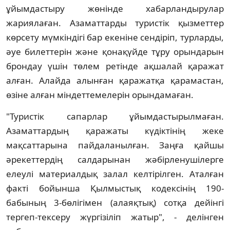
ұйымдастыру жөнінде хабарландырулар
жариялаған. Азаматтарды туристік қызметтер
көрсету мүмкіндігі бар екеніне сендіріп, турларды,
әуе билеттерін және қонақүйде тұру орындарын
брондау үшін төлем ретінде ақшалай қаражат
алған. Алайда алынған қаражатқа қарамастан,
өзіне алған міндеттемелерін орындамаған.
"Туристік сапарлар ұйымдастырылмаған.
Азаматтардың қаражаты күдіктінің жеке
мақсаттарына пайдаланылған. Заңға қайшы
әрекеттердің салдарынан жәбірленушілерге
елеулі материалдық залал келтірілген. Аталған
факті бойынша Қылмыстық кодексінің 190-
бабының 3-бөлігімен (алаяқтық) сотқа дейінгі
тергеп-тексеру жүргізіліп жатыр", - делінген