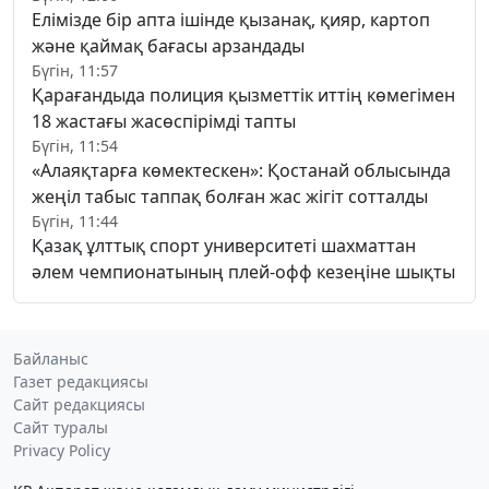
Елімізде бір апта ішінде қызанақ, қияр, картоп
және қаймақ бағасы арзандады
Бүгін, 11:57
Қарағандыда полиция қызметтік иттің көмегімен
18 жастағы жасөспірімді тапты
Бүгін, 11:54
«Алаяқтарға көмектескен»: Қостанай облысында
жеңіл табыс таппақ болған жас жігіт сотталды
Бүгін, 11:44
Қазақ ұлттық спорт университеті шахматтан
әлем чемпионатының плей-офф кезеңіне шықты
Байланыс
Газет редакциясы
Сайт редакциясы
Сайт туралы
Privacy Policy