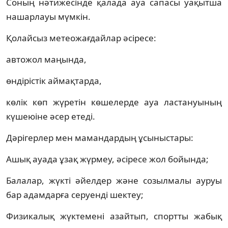
Соның нәтижесінде қалада ауа сапасы уақытша
нашарлауы мүмкін.
Қолайсыз метеожағдайлар әсіресе:
автожол маңында,
өндірістік аймақтарда,
көлік көп жүретін көшелерде ауа ластануының
күшеюіне әсер етеді.
Дәрігерлер мен мамандардың ұсыныстары:
Ашық ауада ұзақ жүрмеу, әсіресе жол бойында;
Балалар, жүкті әйелдер және созылмалы ауруы
бар адамдарға серуенді шектеу;
Физикалық жүктемені азайтып, спортты жабық