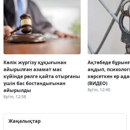
Көлік жүргізу құқығынан
Ақтөбеде бұрынғы
айырылған азамат мас
аңдып, психоло
күйінде рөлге қайта отырғаны
көрсеткен ер ад
үшін бас бостандығынан
(ВИДЕО)
Бүгін, 12:40
айырылды
Бүгін, 12:58
Жаңалықтар