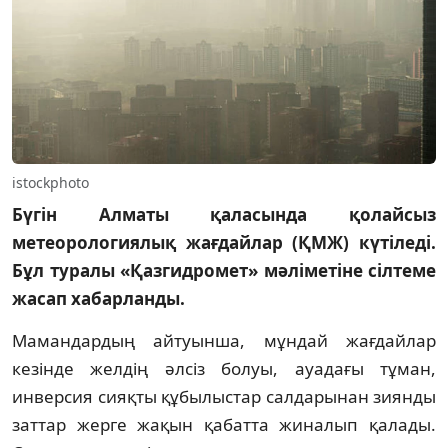
istockphoto
Бүгін Алматы қаласында қолайсыз
метеорологиялық жағдайлар (ҚМЖ) күтіледі.
Бұл туралы «Қазгидромет» мәліметіне сілтеме
жасап хабарланды.
Мамандардың айтуынша, мұндай жағдайлар
кезінде желдің әлсіз болуы, ауадағы тұман,
инверсия сияқты құбылыстар салдарынан зиянды
заттар жерге жақын қабатта жиналып қалады.