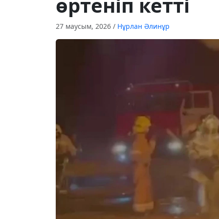
өртеніп кетті
27 маусым, 2026
/
Нұрлан Әлинұр