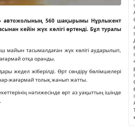
» автожолының 560 шақырымы Нұрлыкент
ынан кейін жүк көлігі өртенді. Бұл туралы
 майын тасымалдаған жүк көлігі аударылып,
жағармай отқа оранды.
ары жедел жіберілді. Өрт сөндіру бөлімшелері
жанар-жағармай толық жанып жатты.
кеттерінің нәтижесінде өрт аз уақыттың ішінде
.