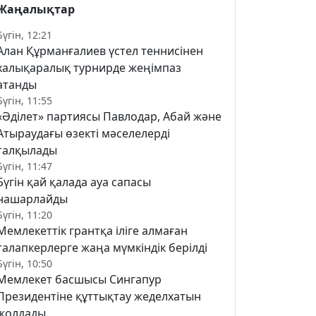
Жаңалықтар
Бүгін, 12:21
Алан Құрманғалиев үстел теннисінен
халықаралық турнирде жеңімпаз
атанды
Бүгін, 11:55
«Әділет» партиясы Павлодар, Абай және
Атыраудағы өзекті мәселелерді
талқылады
Бүгін, 11:47
Бүгін қай қалада ауа сапасы
нашарлайды
Бүгін, 11:20
Мемлекеттік грантқа іліге алмаған
талапкерлерге жаңа мүмкіндік берілді
Бүгін, 10:50
Мемлекет басшысы Сингапур
Президентіне құттықтау жеделхатын
жолдады