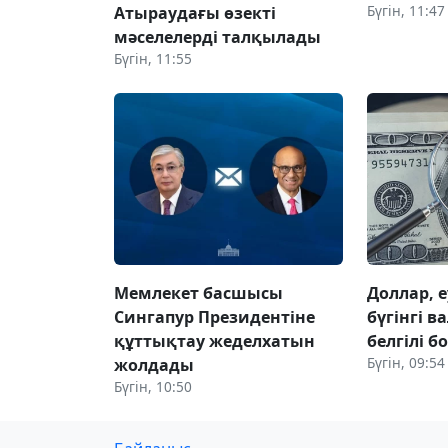
Бүгін, 11:47
Атыраудағы өзекті
мәселелерді талқылады
Бүгін, 11:55
Мемлекет басшысы
Доллар, е
Сингапур Президентіне
бүгінгі 
құттықтау жеделхатын
белгілі б
Бүгін, 09:54
жолдады
Бүгін, 10:50