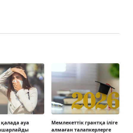
 қалада ауа
Мемлекеттік грантқа іліге
нашарлайды
алмаған талапкерлерге