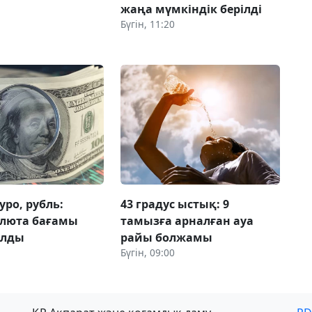
жаңа мүмкіндік берілді
Бүгін, 11:20
уро, рубль:
43 градус ыстық: 9
валюта бағамы
тамызға арналған ауа
олды
райы болжамы
Бүгін, 09:00