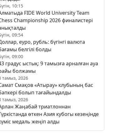
Бүгін, 10:15
Алматыда FIDE World University Team
Chess Championship 2026 финалистері
анықталды
Бүгін, 09:54
Доллар, еуро, рубль: бүгінгі валюта
бағамы белгілі болды
Бүгін, 09:00
43 градус ыстық: 9 тамызға арналған ауа
райы болжамы
8 тамыз, 2026
Самат Смақов «Атырау» клубының бас
бапкері болып тағайындалды
8 тамыз, 2026
Арлан Жаңабай триатлоннан
Түркістанда өткен Азия кубогы кезеңінде
күміс медаль жеңіп алды