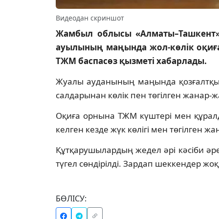
Видеодан скриншот
Жамбыл облысы «Алматы–Ташкент
ауылының маңында жол-көлік оқиғас
ТЖМ баспасөз қызметі хабарлады.
Жуалы ауданының маңында қозғалтқыш
салдарынан көлік пен төгілген жанар-
Оқиға орнына ТЖМ күштері мен құралд
келген кезде жүк көлігі мен төгілген 
Құтқарушылардың жедел әрі кәсіби әре
түгел сөндірілді. Зардап шеккендер жоқ
БӨЛІСУ: