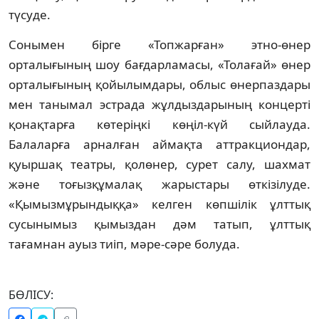
түсуде.
Сонымен бірге «Топжарған» этно-өнер
орталығының шоу бағдарламасы, «Толағай» өнер
орталығының қойылымдары, облыс өнерпаздары
мен танымал эстрада жұлдыздарының концерті
қонақтарға көтеріңкі көңіл-күй сыйлауда.
Балаларға арналған аймақта аттракциондар,
қуыршақ театры, қолөнер, сурет салу, шахмат
және тоғызқұмалақ жарыстары өткізілуде.
«Қымызмұрындыққа» келген көпшілік ұлттық
сусынымыз қымыздан дәм татып, ұлттық
тағамнан ауыз тиіп, мәре-сәре болуда.
БӨЛІСУ: