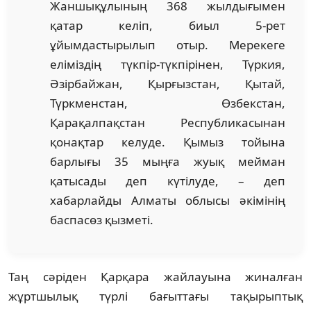
Жаншықұлының 368 жылдығымен
қатар келіп, биыл 5-рет
ұйымдастырылып отыр. Мерекеге
еліміздің түкпір-түкпірінен, Түркия,
Әзірбайжан, Қырғызстан, Қытай,
Түркменстан, Өзбекстан,
Қарақалпақстан Республикасынан
қонақтар келуде. Қымыз тойына
барлығы 35 мыңға жуық мейман
қатысады деп күтілуде, – деп
хабарлайды Алматы облысы әкімінің
баспасөз қызметі.
Таң сәріден Қарқара жайлауына жиналған
жұртшылық түрлі бағыттағы тақырыптық