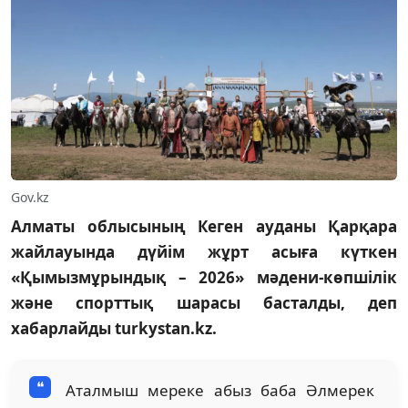
Gov.kz
Алматы облысының Кеген ауданы Қарқара
жайлауында дүйім жұрт асыға күткен
«Қымызмұрындық – 2026» мәдени-көпшілік
және спорттық шарасы басталды, деп
хабарлайды turkystan.kz.
Аталмыш мереке абыз баба Әлмерек