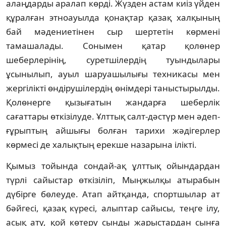
алаңдарды аралап көрді. Жүзден астам киіз үйден
құралған этноауылда қонақтар қазақ халқының
бай мәдениетінен сыр шертетін көрмені
тамашалады. Сонымен қатар қолөнер
шеберлерінің, суретшілердің туындылары
ұсынылып, ауыл шаруашылығы техникасы мен
жергілікті өндірушілердің өнімдері таныстырылды.
Қолөнерге қызығатын жандарға шеберлік
сағаттары өткізілуде. Ұлттық салт-дәстүр мен әдеп-
ғұрыптың айшығы болған тарихи жәдігерлер
көрмесі де халықтың ерекше назарына ілікті.
Қымыз тойында сондай-ақ ұлттық ойындардан
түрлі сайыстар өткізіліп, Мыңжылқы атырабын
дүбірге бөлеуде. Атап айтқанда, спортшылар ат
бәйгесі, қазақ күресі, алыптар сайысы, теңге ілу,
асық ату, қой көтеру сынды жарыстардан сынға