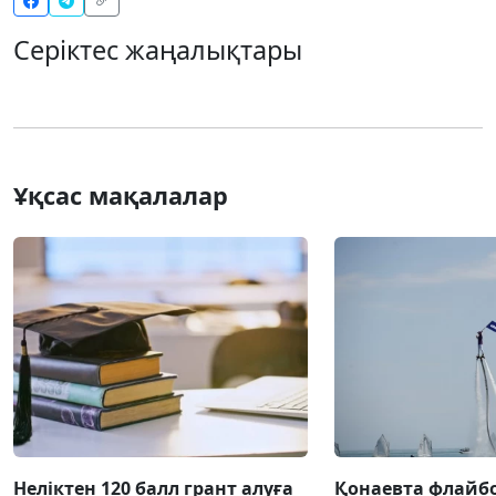
Серіктес жаңалықтары
Ұқсас мақалалар
Неліктен 120 балл грант алуға
Қонаевта флай