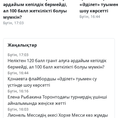
әрдайым кепілдік бермейді,
«Әділет» туымен 
ал 100 балл жеткілікті болуы
шоу көрсетті
Бүгін, 16:44
мүмкін?
Бүгін, 17:03
Жаңалықтар
Бүгін, 17:03
Неліктен 120 балл грант алуға әрдайым кепілдік
бермейді, ал 100 балл жеткілікті болуы мүмкін?
Бүгін, 16:44
Қонаевта флайбордшы «Әділет» туымен су
үстінде шоу көрсетті
Бүгін, 16:16
Елена Рыбакина Торонтодағы турнирдің үшінші
айналымында жеңіске жетті
Бүгін, 16:03
Лионель Мессидің әкесі Хорхе Месси көз жұмды