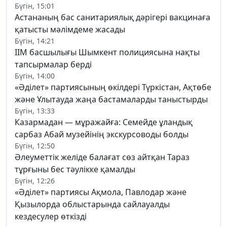
Бүгін, 15:01
Астананың бас санитариялық дәрігері вакцинаға
қатысты мәлімдеме жасады
Бүгін, 14:21
ІІМ басшылығы Шымкент полициясына нақты
тапсырмалар берді
Бүгін, 14:00
«Әділет» партиясының өкілдері Түркістан, Ақтөбе
және Ұлытауда жаңа бастамаларды таныстырды
Бүгін, 13:33
Казармадан — мұражайға: Семейде ұландық
сарбаз Абай музейінің экскурсоводы болды
Бүгін, 12:50
Әлеуметтік желіде балағат сөз айтқан Тараз
тұрғыны бес тәулікке қамалды
Бүгін, 12:26
«Әділет» партиясы Ақмола, Павлодар және
Қызылорда облыстарында сайлауалды
кездесулер өткізді