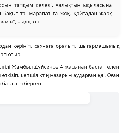
 орын тапқым келеді. Халықтың ықыласына
 бақыт та, марапат та жоқ. Қайтадан жарқ
мін", – деді ол.
рдан көрініп, сахнаға оралып, шығармашылық
лап отыр.
лгілі Жамбыл Дүйсенов 4 жасынан бастап өлең
ткізіп, көпшіліктің назарын аударған еді. Оған
а батасын берген.