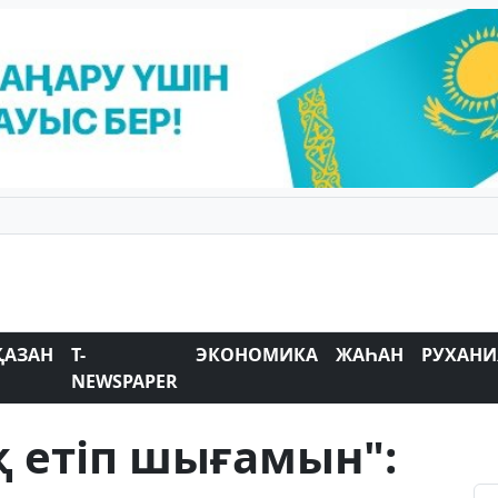
ҚАЗАН
T-
ЭКОНОМИКА
ЖАҺАН
РУХАНИ
NEWSPAPER
 етіп шығамын":