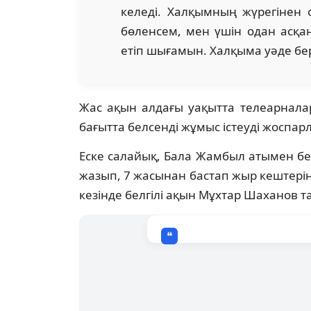
келеді. Халқымның жүрегінен
бөленсем, мен үшін одан асқан
етіп шығамын. Халқыма уәде бере
Жас ақын алдағы уақытта телеарнала
бағытта белсенді жұмыс істеуді жоспар
Еске салайық, Бала Жамбыл атымен бе
жазып, 7 жасынан бастап жыр кештерін ө
кезінде белгілі ақын Мұхтар Шаханов т