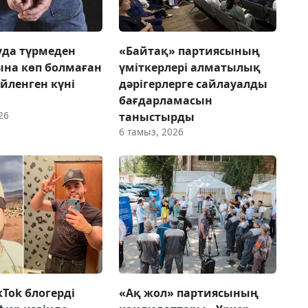
да түрмеден
«Байтақ» партиясының
на көп болмаған
үміткерлері алматылық
үйленген күні
дәрігерлерге сайлауалды
бағдарламасын
26
таныстырды
6 тамыз, 2026
ikTok блогерді
«Ақ жол» партиясының