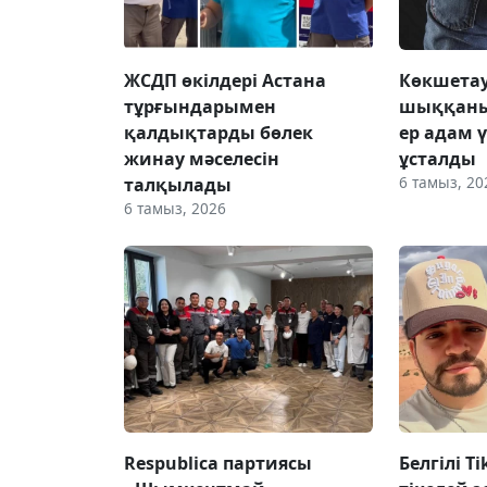
ЖСДП өкілдері Астана
Көкшетау
тұрғындарымен
шыққаны
қалдықтарды бөлек
ер адам 
жинау мәселесін
ұсталды
6 тамыз, 20
талқылады
6 тамыз, 2026
Respublica партиясы
Белгілі T