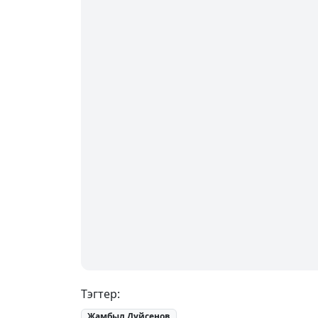
Тэгтер:
Жамбыл Дүйсенов