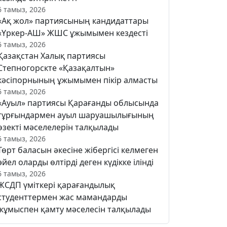
6 тамыз, 2026
«Ақ жол» партиясының кандидаттары
«Үркер-АШ» ЖШС ұжымымен кездесті
6 тамыз, 2026
Қазақстан Халық партиясы
Степногорскте «Қазақалтын»
кәсіпорнының ұжымымен пікір алмасты
6 тамыз, 2026
«Ауыл» партиясы Қарағанды облысында
тұрғындармен ауыл шаруашылығының
өзекті мәселелерін талқылады
6 тамыз, 2026
Төрт баласын әкесіне жібергісі келмеген
әйел оларды өлтірді деген күдікке ілінді
6 тамыз, 2026
ЖСДП үміткері қарағандылық
студенттермен жас мамандарды
жұмыспен қамту мәселесін талқылады