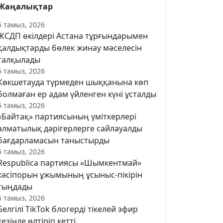
Жаңалықтар
6 тамыз, 2026
ЖСДП өкілдері Астана тұрғындарымен
қалдықтарды бөлек жинау мәселесін
талқылады
6 тамыз, 2026
Көкшетауда түрмеден шыққанына көп
болмаған ер адам үйленген күні ұсталды
6 тамыз, 2026
«Байтақ» партиясының үміткерлері
алматылық дәрігерлерге сайлауалды
бағдарламасын таныстырды
6 тамыз, 2026
Respublica партиясы «Шымкентмай»
кәсіпорын ұжымының ұсыныс-пікірін
тыңдады
6 тамыз, 2026
Белгілі TikTok блогерді тікелей эфир
кезінде өлтіріп кетті