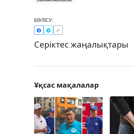
БӨЛІСУ:
Серіктес жаңалықтары
Ұқсас мақалалар