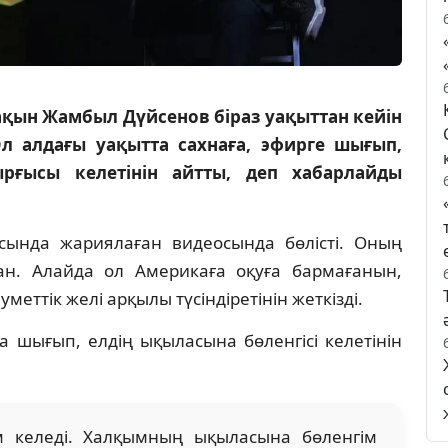
қын Жамбыл Дүйсенов біраз уақыттан кейін
Ол алдағы уақытта сахнаға, эфирге шығып,
рғысы келетінін айтты, деп хабарлайды
сында жариялаған видеосында бөлісті. Оның
ан. Алайда ол Америкаға оқуға бармағанын,
меттік желі арқылы түсіндіретінін жеткізді.
 шығып, елдің ықыласына бөленгісі келетінін
м келеді. Халқымның ықыласына бөленгім