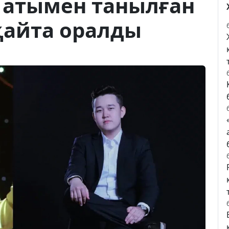
 атымен танылған
қайта оралды