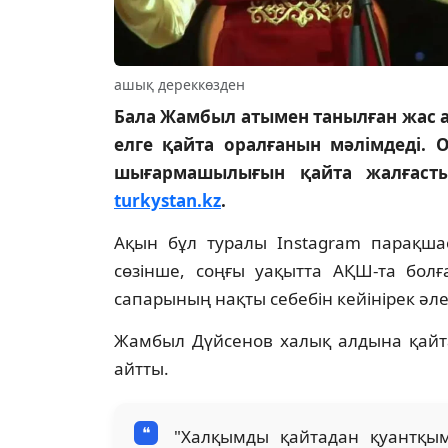
ашық дереккөзден
Бала Жамбыл атымен танылған жас а
елге қайта оралғанын мәлімдеді. 
шығармашылығын қайта жалғасты
turkystan.kz
.
Ақын бұл туралы Instagram парақша
сөзінше, соңғы уақытта АҚШ-та болғ
сапарының нақты себебін кейінірек әлеу
Жамбыл Дүйсенов халық алдына қайта
айтты.
"Халқымды қайтадан қуантқы