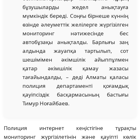
бұзушыларды жедел анықтауға
мүмкіндік береді. Соңғы бірнеше күннің
өзінде әлеуметтік желілерге жүргізілген
мониторинг нәтижесінде бес
автобұзақы анықталды. Барлығы заң
алдында жауапқа тартылып, сот
шешімімен әкімшілік айыппұлмен
қатар әкімшілік қамау жазасы
тағайындалды, – деді Алматы қаласы
полиция департаменті қоғамдық
қауіпсіздік басқармасының бастығы
Тимур Ноғайбаев.
Полиция интернет кеңістігіне тұрақты
мониторинг жүргізілетінін және қауіпті көлік