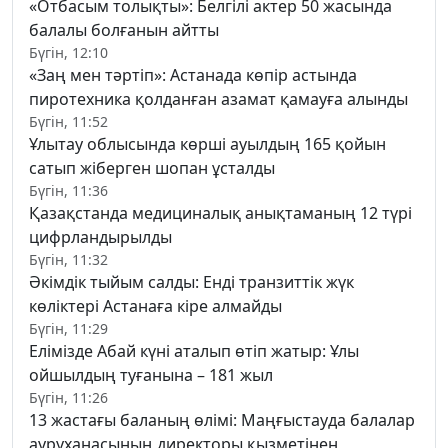
«Отбасым толықты»: Белгілі актер 50 жасында
балалы болғанын айтты
Бүгін, 12:10
«Заң мен тәртіп»: Астанада көпір астында
пиротехника қолданған азамат қамауға алынды
Бүгін, 11:52
Ұлытау облысында көрші ауылдың 165 қойын
сатып жіберген шопан ұсталды
Бүгін, 11:36
Қазақстанда медициналық анықтаманың 12 түрі
цифрландырылды
Бүгін, 11:32
Әкімдік тыйым салды: Енді транзиттік жүк
көліктері Астанаға кіре алмайды
Бүгін, 11:29
Елімізде Абай күні аталып өтіп жатыр: Ұлы
ойшылдың туғанына – 181 жыл
Бүгін, 11:26
13 жастағы баланың өлімі: Маңғыстауда балалар
ауруханасының директоры қызметінен