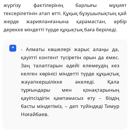
жүргізу фактілерінің барлығы мұқият
тексерілетінін атап өтті. Құқық бұзушылықтың қай
жерде жарияланғанына қарамастан, әрбір
дерекке міндетті түрде құқықтық баға беріледі.
- Алматы көшелері жарыс алаңы да,
қауіпті контент түсіретін орын да емес.
Заң талаптарын әдейі елемеудің кез
келген көрінісі міндетті түрде құқықтық
жауапкершілікке әкеледі. Қала
тұрғындары мен қонақтарының
қауіпсіздігін қамтамасыз ету – біздің
басты міндетіміз, – деп түйіндеді Тимур
Ноғайбаев.