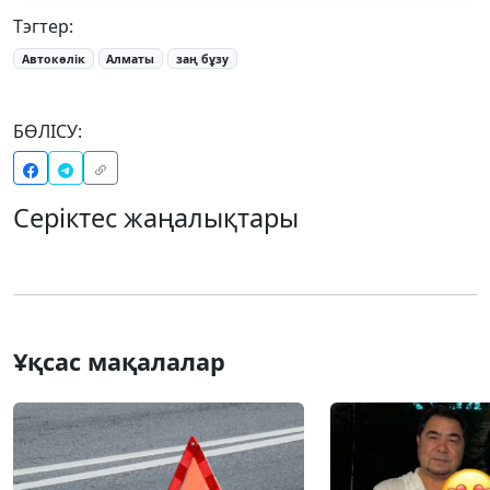
Тэгтер:
Автокөлік
Алматы
заң бұзу
БӨЛІСУ:
Серіктес жаңалықтары
Ұқсас мақалалар