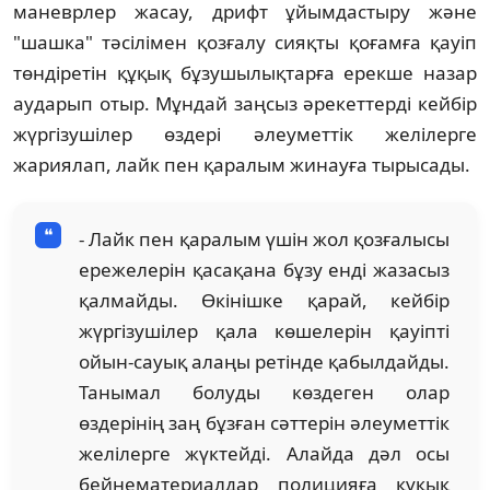
маневрлер жасау, дрифт ұйымдастыру және
"шашка" тәсілімен қозғалу сияқты қоғамға қауіп
төндіретін құқық бұзушылықтарға ерекше назар
аударып отыр. Мұндай заңсыз әрекеттерді кейбір
жүргізушілер өздері әлеуметтік желілерге
жариялап, лайк пен қаралым жинауға тырысады.
- Лайк пен қаралым үшін жол қозғалысы
ережелерін қасақана бұзу енді жазасыз
қалмайды. Өкінішке қарай, кейбір
жүргізушілер қала көшелерін қауіпті
ойын-сауық алаңы ретінде қабылдайды.
Танымал болуды көздеген олар
өздерінің заң бұзған сәттерін әлеуметтік
желілерге жүктейді. Алайда дәл осы
бейнематериалдар полицияға құқық