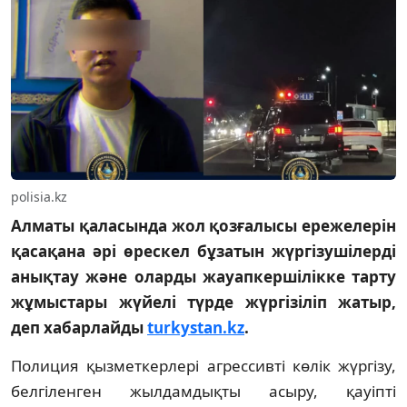
polisia.kz
Алматы қаласында жол қозғалысы ережелерін
қасақана әрі өрескел бұзатын жүргізушілерді
анықтау және оларды жауапкершілікке тарту
жұмыстары жүйелі түрде жүргізіліп жатыр,
деп хабарлайды
turkystan.kz
.
Полиция қызметкерлері агрессивті көлік жүргізу,
белгіленген жылдамдықты асыру, қауіпті