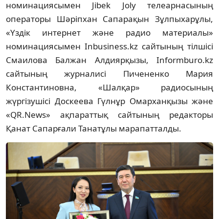
номинациясымен Jibek Joly телеарнасының
операторы Шәріпхан Сапарақын Зұлпыхарұлы,
«Үздік интернет және радио материалы»
номинациясымен Inbusiness.kz сайтының тілшісі
Смаилова Балжан Алдиярқызы, Informburo.kz
сайтының журналисі Пичененко Мария
Константиновна, «Шалқар» радиосының
жүргізушісі Доскеева Гүлнұр Омарханқызы және
«QR.News» ақпараттық сайтының редакторы
Қанат Сапарғали Танатұлы марапатталды.