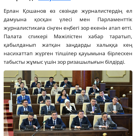
Ерлан Қошанов өз сөзінде журналистердің ел
дамуына қосқан үлесі мен Парламенттік
журналистикаға сіңген еңбегі зор екенін атап өтті.
Палата спикері Мәжілістен хабар таратып,
қабылданып жатқан заңдарды халыққа кең
насихаттап жүрген тілшілер қауымына бірлескен
табысты жұмыс үшін зор ризашылығын білдірді.