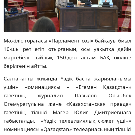
Мәжіліс төрағасы «Парламент сөзі» байқауы биыл
10-шы рет өтіп отырғанын, осы уақытқа дейін
мәртебелі сыйлық 150-ден астам БАҚ өкіліне
берілгенін айтты.
Cалтанатты жиында Үздік баспа жарияланымы
үшін» номинациясы – «Егемен Қазақстан»
газетінің журналисі Пазылов Орынбек
Өтемұратұлына және «Казахстанская правда»
газетінің тілшісі Магер Юлия Дмитриевнаға
табысталды. «Үздік телевизиялық сюжет үшін»
номинациясы «Qazaqstan» телеарнасының тілшісі