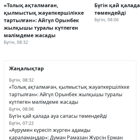
«Толық ақталмаған,
Бүгін қай қалада
қылмыстық жауапкершілікке
төмендейді
Бүгін, 08:06
тартылған»: Айгүл Орынбек
жылқышы туралы күтпеген
мәлімдеме жасады
Бүгін, 08:32
Жаңалықтар
Бүгін, 08:32
«Толық ақталмаған, қылмыстық жауапкершілікке
тартылған»: Айгүл Орынбек жылқышы туралы
күтпеген мәлімдеме жасады
Бүгін, 08:06
Бүгін қай қалада ауа сапасы төмендейді
Бүгін, 07:22
«Аурумен күресіп жүрген адамды
қараламаңдар»: Думан Рамазан Жүрсін Ерман