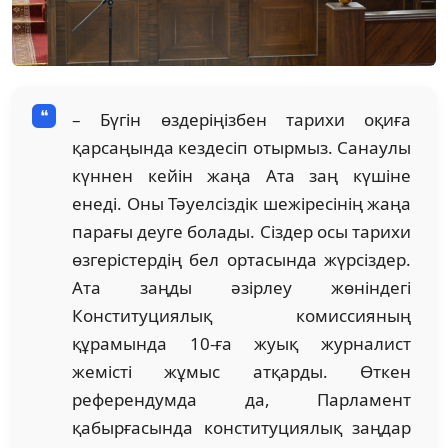
– Бүгін өздеріңізбен тарихи оқиға
қарсаңында кездесіп отырмыз. Санаулы
күннен кейін жаңа Ата заң күшіне
енеді. Оны Тәуелсіздік шежіресінің жаңа
парағы деуге болады. Сіздер осы тарихи
өзгерістердің бел ортасында жүрсіздер.
Ата заңды әзірлеу жөніндегі
Конституциялық комиссияның
құрамында 10-ға жуық журналист
жемісті жұмыс атқарды. Өткен
референдумда да, Парламент
қабырғасында конституциялық заңдар