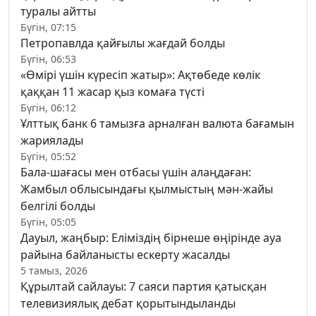
туралы айтты
Бүгін, 07:15
Петропавлда қайғылы жағдай болды
Бүгін, 06:53
«Өмірі үшін күресіп жатыр»: Ақтөбеде көлік
қаққан 11 жасар қыз комаға түсті
Бүгін, 06:12
Ұлттық банк 6 тамызға арналған валюта бағамын
жариялады
Бүгін, 05:52
Бала-шағасы мен отбасы үшін алаңдаған:
Жамбыл облысындағы қылмыстың мән-жайы
белгілі болды
Бүгін, 05:05
Дауыл, жаңбыр: Еліміздің бірнеше өңірінде ауа
райына байланысты ескерту жасалды
5 тамыз, 2026
Құрылтай сайлауы: 7 саяси партия қатысқан
телевизиялық дебат қорытындыланды