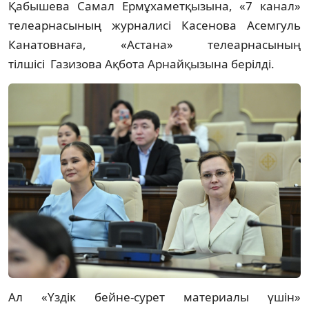
Қабышева Самал Ермұхаметқызына, «7 канал»
телеарнасының журналисі Касенова Асемгуль
Канатовнаға, «Астана» телеарнасының
тілшісі Газизова Ақбота Арнайқызына берілді.
Ал «Үздік бейне-сурет материалы үшін»