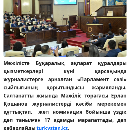
Мәжілісте Бұқаралық ақпарат құралдары
қызметкерлері күні қарсаңында
журналистерге арналған «Парламент сөзі»
сыйлығының қорытындысы жарияланды.
Салтанатты жиында Мәжіліс төрағасы Ерлан
Қошанов журналистерді кәсіби мерекемен
құттықтап, жеті номинация бойынша үздік
деп танылған 17 адамды марапаттады, деп
хабарлайды
turkystan.kz
.