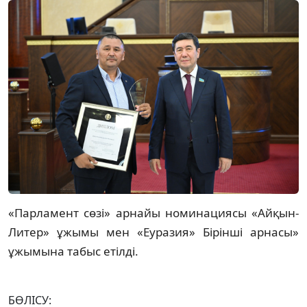
«Парламент сөзі» арнайы номинациясы «Айқын-
Литер» ұжымы мен «Еуразия» Бірінші арнасы»
ұжымына табыс етілді.
БӨЛІСУ: