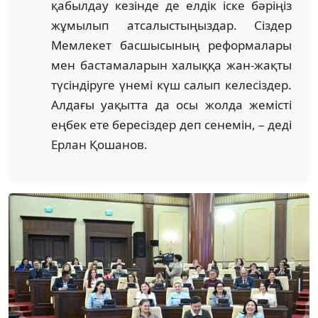
қабылдау кезінде де елдік іске бәріңіз
жұмылып атсалыстыңыздар. Сіздер
Мемлекет басшысының реформалары
мен бастамаларын халыққа жан-жақты
түсіндіруге үнемі күш салып келесіздер.
Алдағы уақытта да осы жолда жемісті
еңбек ете бересіздер деп сенемін, – деді
Ерлан Қошанов.