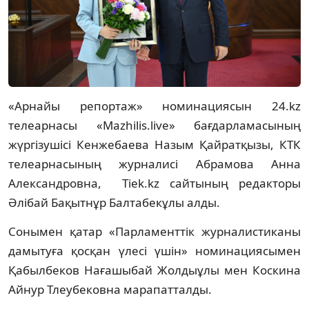
«Арнайы репортаж» номинациясын 24.kz
телеарнасы «Mazhilis.live» бағдарламасының
жүргізушісі Кенжебаева Назым Қайратқызы, КТК
телеарнасының журналисі Абрамова Анна
Александровна, Tiek.kz сайтының редакторы
Әлібай Бақытнұр Балтабекұлы алды.
Сонымен қатар «Парламенттік журналистиканы
дамытуға қосқан үлесі үшін» номинациясымен
Қабылбеков Нағашыбай Жолдыұлы мен Коскина
Айнур Тлеубековна марапатталды.