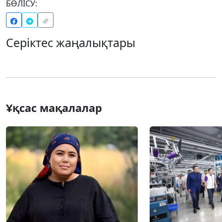
БӨЛІСУ:
Серіктес жаңалықтары
Ұқсас мақалалар