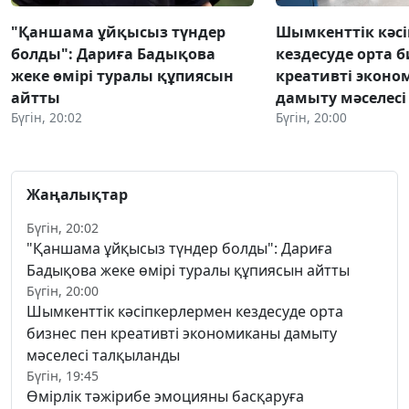
"Қаншама ұйқысыз түндер
Шымкенттік кәс
болды": Дариға Бадықова
кездесуде орта б
жеке өмірі туралы құпиясын
креативті экон
айтты
дамыту мәселес
Бүгін, 20:02
Бүгін, 20:00
Жаңалықтар
Бүгін, 20:02
"Қаншама ұйқысыз түндер болды": Дариға
Бадықова жеке өмірі туралы құпиясын айтты
Бүгін, 20:00
Шымкенттік кәсіпкерлермен кездесуде орта
бизнес пен креативті экономиканы дамыту
мәселесі талқыланды
Бүгін, 19:45
Өмірлік тәжірибе эмоцияны басқаруға