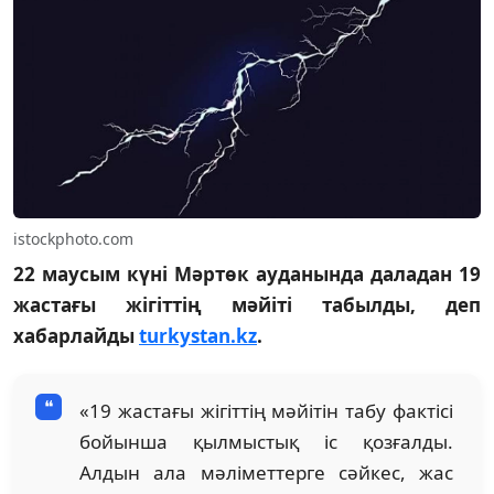
istockphoto.com
22 маусым күні Мәртөк ауданында даладан 19
жастағы жігіттің мәйіті табылды, деп
хабарлайды
turkystan.kz
.
«19 жастағы жігіттің мәйітін табу фактісі
бойынша қылмыстық іс қозғалды.
Алдын ала мәліметтерге сәйкес, жас