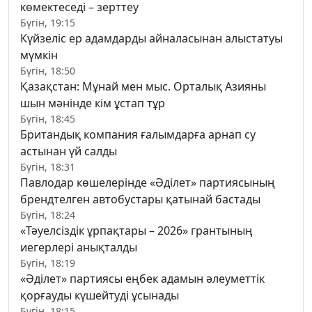
көмектеседі – зерттеу
Бүгін, 19:15
Күйзеліс ер адамдарды айналасынан алыстатуы
мүмкін
Бүгін, 18:50
Қазақстан: Мұнай мен мыс. Орталық Азияны
шын мәнінде кім ұстап тұр
Бүгін, 18:45
Британдық компания ғалымдарға арнап су
астынан үй салды
Бүгін, 18:31
Павлодар көшелерінде «Әділет» партиясының
брендтелген автобустары қатынай бастады
Бүгін, 18:24
«Тәуелсіздік ұрпақтары – 2026» грантының
иегерлері анықталды
Бүгін, 18:19
«Әділет» партиясы еңбек адамын әлеуметтік
қорғауды күшейтуді ұсынады
Бүгін, 18:15