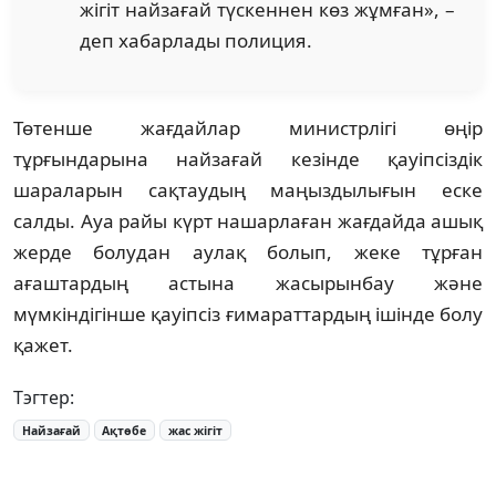
жігіт найзағай түскеннен көз жұмған», –
деп хабарлады полиция.
Төтенше жағдайлар министрлігі өңір
тұрғындарына найзағай кезінде қауіпсіздік
шараларын сақтаудың маңыздылығын еске
салды. Ауа райы күрт нашарлаған жағдайда ашық
жерде болудан аулақ болып, жеке тұрған
ағаштардың астына жасырынбау және
мүмкіндігінше қауіпсіз ғимараттардың ішінде болу
қажет.
Тэгтер:
Найзағай
Ақтөбе
жас жігіт