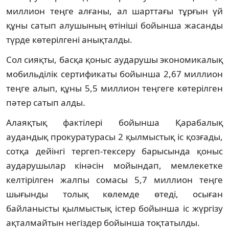
миллион теңге алғаны, ал шарттағы тұрғын үй
құны сатып алушының өтініші бойынша жасанды
түрде көтерілгені анықталды.
Сол сияқты, басқа қоныс аударушы экономикалық
мобильділік сертификаты бойынша 2,67 миллион
теңге алып, құны 5,5 миллион теңгеге көтерілген
пәтер сатып алды.
Алаяқтық фактілері бойынша Қарабалық
аудандық прокуратурасы 2 қылмыстық іс қозғады,
сотқа дейінгі тергеп-тексеру барысында қоныс
аударушылар кінәсін мойындап, мемлекетке
келтірілген жалпы сомасы 5,7 миллион теңге
шығынды толық көлемде өтеді, осыған
байланысты қылмыстық істер бойынша іс жүргізу
ақталмайтын негіздер бойынша тоқтатылды.