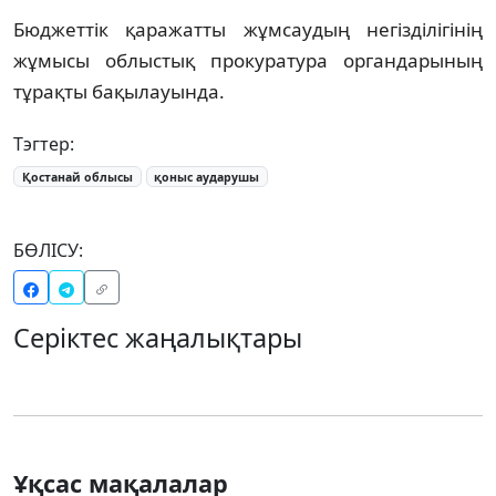
Бюджеттік қаражатты жұмсаудың негізділігінің
жұмысы облыстық прокуратура органдарының
тұрақты бақылауында.
Тэгтер:
Қостанай облысы
қоныс аударушы
БӨЛІСУ:
Серіктес жаңалықтары
Ұқсас мақалалар