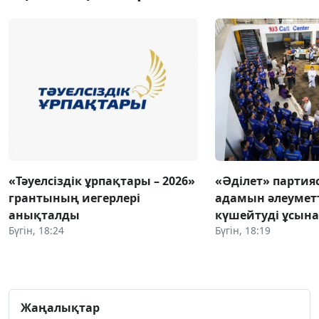
«Тәуелсіздік ұрпақтары – 2026»
«Әділет» партия
грантының иегерлері
адамын әлеумет
анықталды
күшейтуді ұсын
Бүгін, 18:24
Бүгін, 18:19
Жаңалықтар