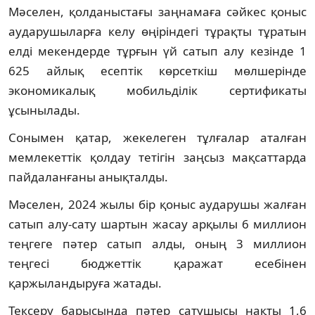
Мәселен, қолданыстағы заңнамаға сәйкес қоныс
аударушыларға келу өңіріндегі тұрақты тұратын
елді мекендерде тұрғын үй сатып алу кезінде 1
625 айлық есептік көрсеткіш мөлшерінде
экономикалық мобильділік сертификаты
ұсынылады.
Сонымен қатар, жекелеген тұлғалар аталған
мемлекеттік қолдау тетігін заңсыз мақсаттарда
пайдаланғаны анықталды.
Мәселен, 2024 жылы бір қоныс аударушы жалған
сатып алу-сату шартын жасау арқылы 6 миллион
теңгеге пәтер сатып алды, оның 3 миллион
теңгесі бюджеттік қаражат есебінен
қаржыландыруға жатады.
Тексеру барысында пәтер сатушысы нақты 1,6