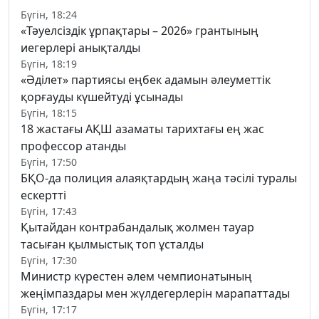
Бүгін, 18:24
«Тәуелсіздік ұрпақтары – 2026» грантының
иегерлері анықталды
Бүгін, 18:19
«Әділет» партиясы еңбек адамын әлеуметтік
қорғауды күшейтуді ұсынады
Бүгін, 18:15
18 жастағы АҚШ азаматы тарихтағы ең жас
профессор атанды
Бүгін, 17:50
БҚО-да полиция алаяқтардың жаңа тәсілі туралы
ескертті
Бүгін, 17:43
Қытайдан контрабандалық жолмен тауар
тасыған қылмыстық топ ұсталды
Бүгін, 17:30
Министр күрестен әлем чемпионатының
жеңімпаздары мен жүлдегерлерін марапаттады
Бүгін, 17:17