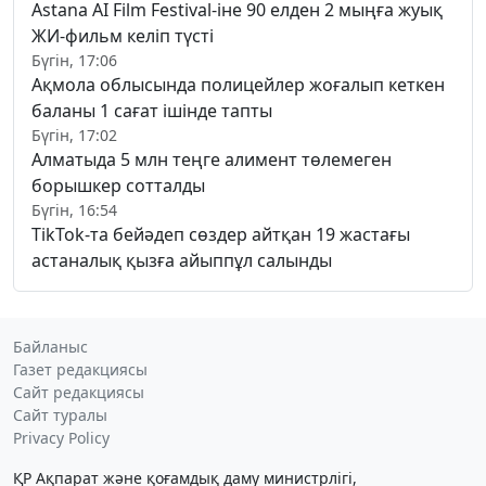
Astana AI Film Festival-іне 90 елден 2 мыңға жуық
ЖИ-фильм келіп түсті
Бүгін, 17:06
Ақмола облысында полицейлер жоғалып кеткен
баланы 1 сағат ішінде тапты
Бүгін, 17:02
Алматыда 5 млн теңге алимент төлемеген
борышкер сотталды
Бүгін, 16:54
TikTok-та бейәдеп сөздер айтқан 19 жастағы
астаналық қызға айыппұл салынды
Байланыс
Газет редакциясы
Сайт редакциясы
Сайт туралы
Privacy Policy
ҚР Ақпарат және қоғамдық даму министрлігі,