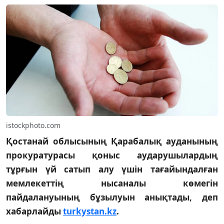
istockphoto.com
Қостанай облысының Қарабалық ауданының
прокуратурасы қоныс аударушылардың
тұрғын үй сатып алу үшін тағайындалған
мемлекеттің нысаналы көмегін
пайдалануының бұзылуын анықтады, деп
хабарлайды
turkystan.kz
.