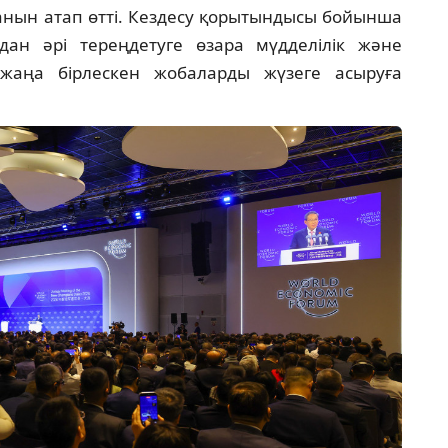
ғанын атап өтті. Кездесу қорытындысы бойынша
дан әрі тереңдетуге өзара мүдделілік және
жаңа бірлескен жобаларды жүзеге асыруға