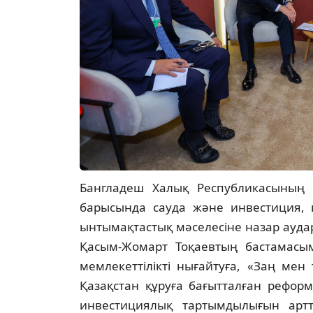
Бангладеш Халық Республикасының 
барысында сауда және инвестиция, к
ынтымақтастық мәселесіне назар ауда
Қасым-Жомарт Тоқаевтың бастамасы
мемлекеттілікті нығайтуға, «Заң мен 
Қазақстан құруға бағытталған реформ
инвестициялық тартымдылығын арт