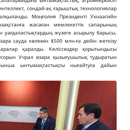
 салаларындағы ынтымақтастық, агроөнеркәсіп
нтеллект, сондай-ақ ғарыштық технологиялар
талқыланды. Моңғолия Президенті Ухнаагийн
зақстанға жасаған мемлекеттік сапарының
н уағдаластықтардың жүзеге асырылу барысы,
зара сауда көлемін $500 млн-ға дейін жеткізу
шаралар қаралды. Келіссөздер қорытындысы
сорын Учрал өзара қызығушылық тудыратын
йынша ынтымақтастықты нығайтуға дайын