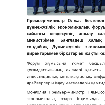
Премьер-министр Олжас Бектенов
дүниежүзілік экономикалық фор
сайынғы кездесуінің ашылу сал
министрімен, Бангладеш Халық 
сондай-ақ Дүниежүзілік эконом
директорымен бірқатар екіжақты кез
Форум жұмысына Үкімет басшыл
қоғамдастығының өкілдері қатысты.
инвестициялық ынтымақтастық, цифр
драйверлерін іздеу мәселелерін қамти
Моңғолия Премьер-министрі Ням-Осо
экономикалық өзара іс-қимылды д