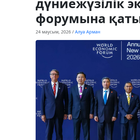
дүниежүзілік 
форумына қат
24 маусым, 2026
/
Алуа Арман