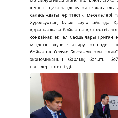
металлургиясы және көлік-логистика
кешені, цифрландыру және жасанды и
саласындағы әріптестік мәселелері 
Хурэлсухтың биыл сәуір айында Қа
қорытындысы бойынша қол жеткізілге
сондай-ақ екі ел басшылары қойған ө
міндетін жүзеге асыру жөніндегі 
бойынша Олжас Бектенов пен Ням-О
экономиканың барлық бағыты бо
екендерін жеткізді.