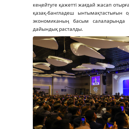
кеңейтуге қажетті жағдай жасап отыр
қазақ-бангладеш ынтымақтастығын о
экономиканың басым салаларында 
дайындық расталды.