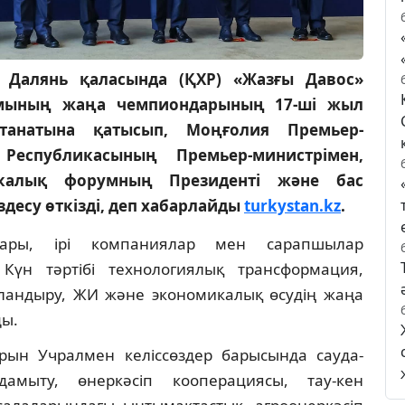
 Далянь қаласында (ҚХР) «Жазғы Давос»
умының жаңа чемпиондарының 17-ші жыл
танатына қатысып, Моңғолия Премьер-
Республикасының Премьер-министрімен,
икалық форумның Президенті және бас
десу өткізді, деп хабарлайды
turkystan.kz
.
ары, ірі компаниялар мен сарапшылар
 Күн тәртібі технологиялық трансформация,
ландыру, ЖИ және экономикалық өсудің жаңа
ды.
рын Учралмен келіссөздер барысында сауда-
амыту, өнеркәсіп кооперациясы, тау-кен