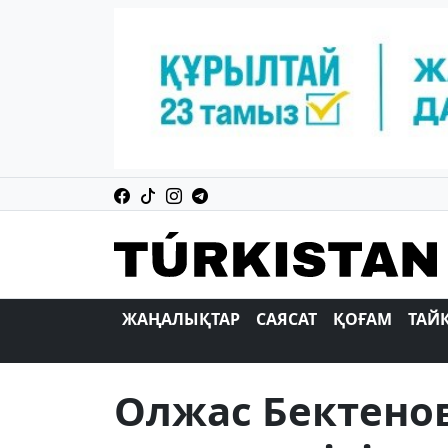
ЖАҢАЛЫҚТАР
САЯСАТ
ҚОҒАМ
ТАЙ
Олжас Бектено