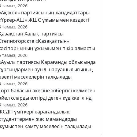
6 тамыз, 2026
«Ақ жол» партиясының кандидаттары
«Үркер-АШ» ЖШС ұжымымен кездесті
6 тамыз, 2026
Қазақстан Халық партиясы
Степногорскте «Қазақалтын»
кәсіпорнының ұжымымен пікір алмасты
6 тамыз, 2026
«Ауыл» партиясы Қарағанды облысында
тұрғындармен ауыл шаруашылығының
өзекті мәселелерін талқылады
6 тамыз, 2026
Төрт баласын әкесіне жібергісі келмеген
әйел оларды өлтірді деген күдікке ілінді
6 тамыз, 2026
ЖСДП үміткері қарағандылық
студенттермен жас мамандарды
жұмыспен қамту мәселесін талқылады