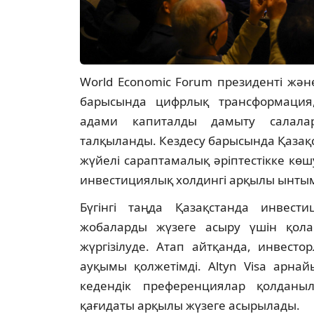
World Economic Forum президенті жән
барысында цифрлық трансформация,
адами капиталды дамыту салалар
талқыланды. Кездесу барысында Қаза
жүйелі сараптамалық әріптестікке көш
инвестициялық холдингі арқылы ынтым
Бүгінгі таңда Қазақстанда инвест
жобаларды жүзеге асыру үшін қол
жүргізілуде. Атап айтқанда, инвест
ауқымы қолжетімді. Altyn Visa арна
кедендік преференциялар қолданы
қағидаты арқылы жүзеге асырылады.