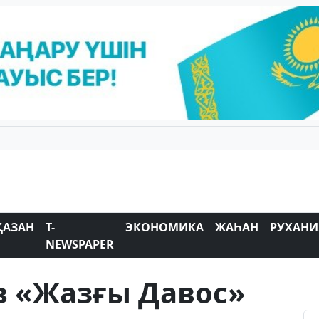
ҚАЗАН
T-
ЭКОНОМИКА
ЖАҺАН
РУХАНИ
NEWSPAPER
в «Жазғы Давос»