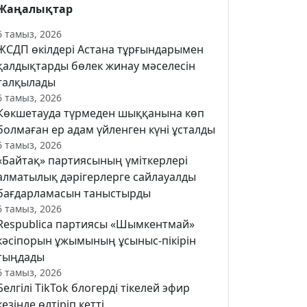
Жаңалықтар
6 тамыз, 2026
ЖСДП өкілдері Астана тұрғындарымен
қалдықтарды бөлек жинау мәселесін
талқылады
6 тамыз, 2026
Көкшетауда түрмеден шыққанына көп
болмаған ер адам үйленген күні ұсталды
6 тамыз, 2026
«Байтақ» партиясының үміткерлері
алматылық дәрігерлерге сайлауалды
бағдарламасын таныстырды
6 тамыз, 2026
Respublica партиясы «Шымкентмай»
кәсіпорын ұжымының ұсыныс-пікірін
тыңдады
6 тамыз, 2026
Белгілі TikTok блогерді тікелей эфир
кезінде өлтіріп кетті