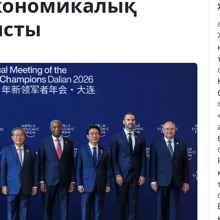
экономикалық
ысты