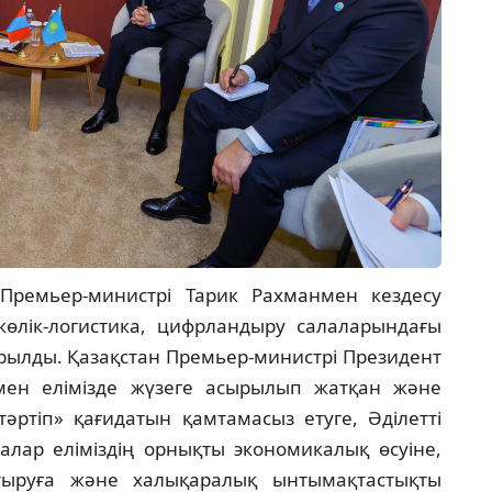
Премьер-министрі Тарик Рахманмен кездесу
өлік-логистика, цифрландыру салаларындағы
рылды. Қазақстан Премьер-министрі Президент
мен елімізде жүзеге асырылып жатқан және
тәртіп» қағидатын қамтамасыз етуге, Әділетті
алар еліміздің орнықты экономикалық өсуіне,
тыруға және халықаралық ынтымақтастықты