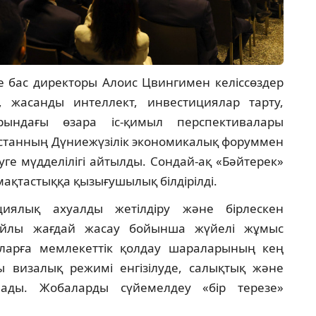
е бас директоры Алоис Цвингимен келіссөздер
 жасанды интеллект, инвестициялар тарту,
ындағы өзара іс-қимыл перспективалары
қстанның Дүниежүзілік экономикалық форуммен
уге мүдделілігі айтылды. Сондай-ақ «Бәйтерек»
ақтастыққа қызығушылық білдірілді.
ициялық ахуалды жетілдіру және бірлескен
айлы жағдай жасау бойынша жүйелі жұмыс
орларға мемлекеттік қолдау шараларының кең
йы визалық режимі енгізілуде, салықтық және
лады. Жобаларды сүйемелдеу «бір терезе»