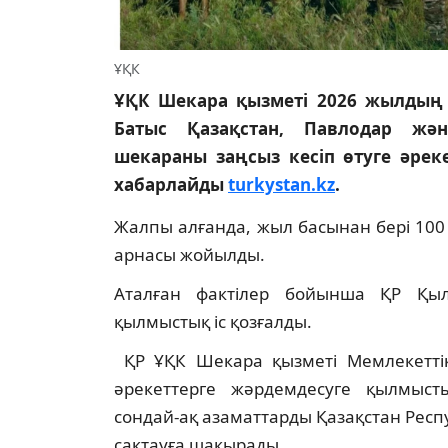
ҰҚК
ҰҚК Шекара қызметі 2026 жылдың
Батыс Қазақстан, Павлодар жән
шекараны заңсыз кесіп өтуге әрек
хабарлайды
turkystan.kz
.
Жалпы алғанда, жыл басынан бері 100
арнасы жойылды.
Аталған фактілер бойынша ҚР Қыл
қылмыстық іс қозғалды.
ҚР ҰҚК Шекара қызметі Мемлекеттік
әрекеттерге жәрдемдесуге қылмысты
сондай‑ақ азаматтарды Қазақстан Ре
сақтауға шақырады.