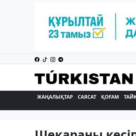
ЖАҢАЛЫҚТАР
САЯСАТ
ҚОҒАМ
ТАЙ
Шекараны кесіп