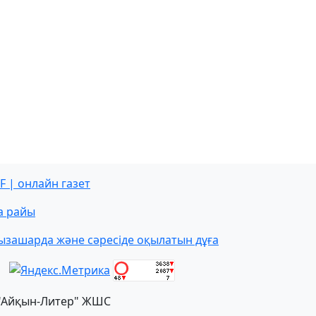
F | онлайн газет
а райы
ызашарда және сәресіде оқылатын дұға
"Айқын-Литер" ЖШС