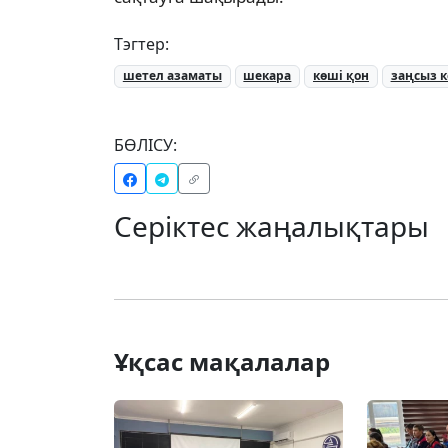
Тэгтер:
шетел азаматы
шекара
көші қон
заңсыз к
БӨЛІСУ:
Серіктес жаңалықтары
Ұқсас мақалалар