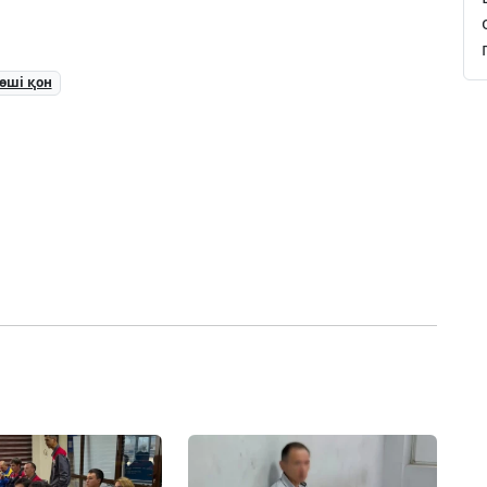
өші қон