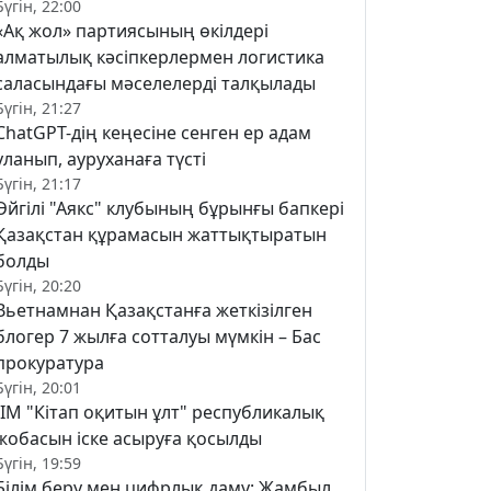
Бүгін, 22:00
«Ақ жол» партиясының өкілдері
алматылық кәсіпкерлермен логистика
саласындағы мәселелерді талқылады
Бүгін, 21:27
ChatGPT-дің кеңесіне сенген ер адам
уланып, ауруханаға түсті
Бүгін, 21:17
Әйгілі "Аякс" клубының бұрынғы бапкері
Қазақстан құрамасын жаттықтыратын
болды
Бүгін, 20:20
Вьетнамнан Қазақстанға жеткізілген
блогер 7 жылға сотталуы мүмкін – Бас
прокуратура
Бүгін, 20:01
ІІМ "Кітап оқитын ұлт" республикалық
жобасын іске асыруға қосылды
Бүгін, 19:59
Білім беру мен цифрлық даму: Жамбыл