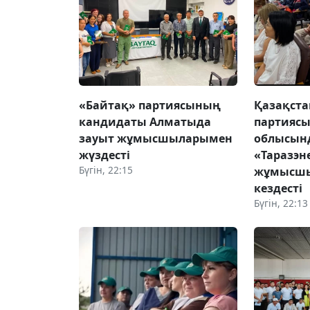
«Байтақ» партиясының
Қазақста
кандидаты Алматыда
партияс
зауыт жұмысшыларымен
облысын
жүздесті
«Таразэн
Бүгін, 22:15
жұмысш
кездесті
Бүгін, 22:13