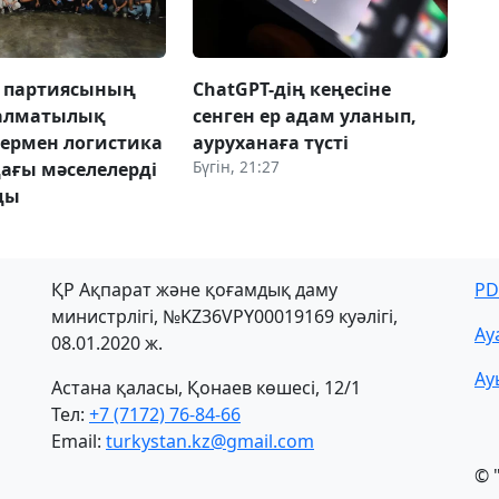
» партиясының
ChatGPT-дің кеңесіне
 алматылық
сенген ер адам уланып,
лермен логистика
ауруханаға түсті
Бүгін, 21:27
ағы мәселелерді
ды
ҚР Ақпарат және қоғамдық даму
PD
министрлігі, №KZ36VPY00019169 куәлігі,
Ау
08.01.2020 ж.
Ау
Астана қаласы, Қонаев көшесі, 12/1
Тел:
+7 (7172) 76-84-66
Email:
turkystan.kz@gmail.com
© 