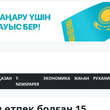
ҚАЗАН
T-
ЭКОНОМИКА
ЖАҺАН
РУХАНИ
NEWSPAPER
 өтпек болған 15