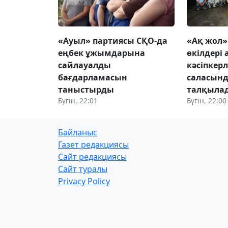
«Ауыл» партиясы СҚО-да
«Ақ жол
еңбек ұжымдарына
өкілдері
сайлауалды
кәсіпкер
бағдарламасын
саласынд
таныстырды
талқыла
Бүгін, 22:01
Бүгін, 22:00
Байланыс
Газет редакциясы
Сайт редакциясы
Сайт туралы
Privacy Policy