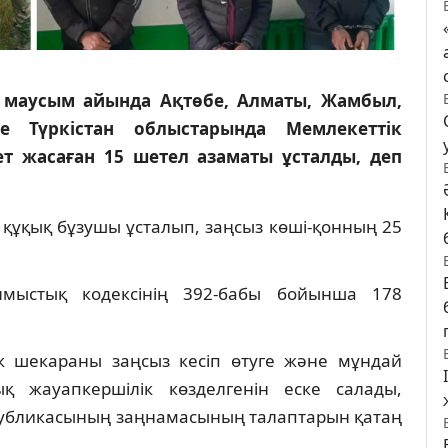
 маусым айында Ақтөбе, Алматы, Жамбыл,
е Түркістан облыстарында Мемлекеттік
ет жасаған 15 шетел азаматы ұсталды, деп
 құқық бұзушы ұсталып, заңсыз көші‑қонның 25
мыстық кодексінің 392‑бабы бойынша 178
 шекараны заңсыз кесіп өтуге және мұндай
қ жауапкершілік көзделгенін еске салады,
спубликасының заңнамасының талаптарын қатаң