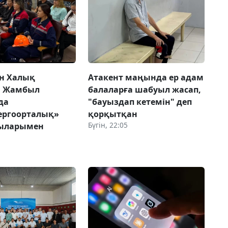
н Халық
Атакент маңында ер адам
ы Жамбыл
балаларға шабуыл жасап,
да
"бауыздап кетемін" деп
ергоорталық»
қорқытқан
Бүгін, 22:05
ыларымен