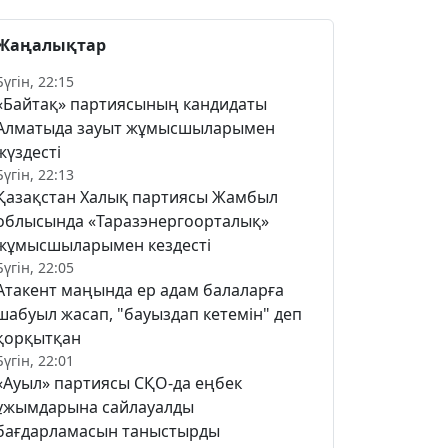
Жаңалықтар
Бүгін, 22:15
«Байтақ» партиясының кандидаты
Алматыда зауыт жұмысшыларымен
жүздесті
Бүгін, 22:13
Қазақстан Халық партиясы Жамбыл
облысында «Таразэнергоорталық»
жұмысшыларымен кездесті
Бүгін, 22:05
Атакент маңында ер адам балаларға
шабуыл жасап, "бауыздап кетемін" деп
қорқытқан
Бүгін, 22:01
«Ауыл» партиясы СҚО-да еңбек
ұжымдарына сайлауалды
бағдарламасын таныстырды