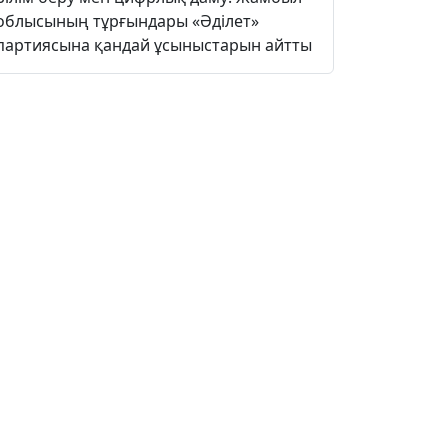
облысының тұрғындары «Әділет»
партиясына қандай ұсыныстарын айтты