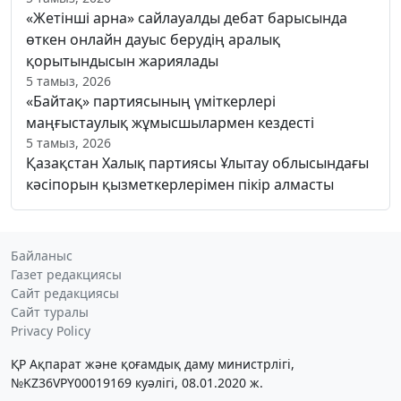
«Жетінші арна» сайлауалды дебат барысында
өткен онлайн дауыс берудің аралық
қорытындысын жариялады
5 тамыз, 2026
«Байтақ» партиясының үміткерлері
маңғыстаулық жұмысшылармен кездесті
5 тамыз, 2026
Қазақстан Халық партиясы Ұлытау облысындағы
кәсіпорын қызметкерлерімен пікір алмасты
Байланыс
Газет редакциясы
Сайт редакциясы
Сайт туралы
Privacy Policy
ҚР Ақпарат және қоғамдық даму министрлігі,
№KZ36VPY00019169 куәлігі, 08.01.2020 ж.