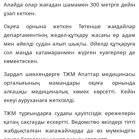
Алайда олар жағадан шамамен 300 метрге дейін
ұзап кеткен.
Оқиға орнына жеткен Төтенше жағдайлар
департаментінің жедел-құтқару жасағы ер адам
мен әйелді судан алып шықты. Әйелді құтқаруға
сол маңда катамаранмен жүрген куәгерлер де
көмектескен.
Зардап шеккендерге ТЖМ Апаттар медицинасы
орталығының мамандары оқиға орнында
алғашқы медициналық көмек көрсетті. Кейін
екеуі ауруханаға жеткізілді.
ТЖМ тұрғындарға судағы қауіпсіздік ережелерін
қатаң сақтауды ескертті. Ведомство өкілдері тіпті
жабдықталған жағажайларда да өз мүмкіндігін