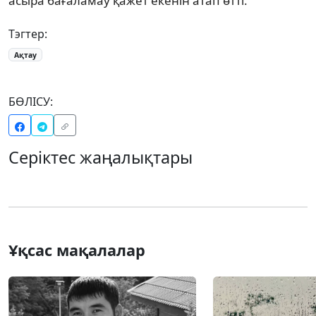
асыра бағаламау қажет екенін атап өтті.
Тэгтер:
Ақтау
БӨЛІСУ:
Серіктес жаңалықтары
Ұқсас мақалалар