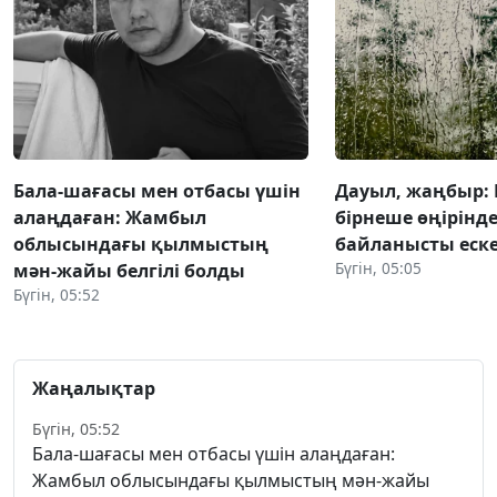
Бала-шағасы мен отбасы үшін
Дауыл, жаңбыр: 
алаңдаған: Жамбыл
бірнеше өңірінд
облысындағы қылмыстың
байланысты еск
Бүгін, 05:05
мән-жайы белгілі болды
Бүгін, 05:52
Жаңалықтар
Бүгін, 05:52
Бала-шағасы мен отбасы үшін алаңдаған:
Жамбыл облысындағы қылмыстың мән-жайы