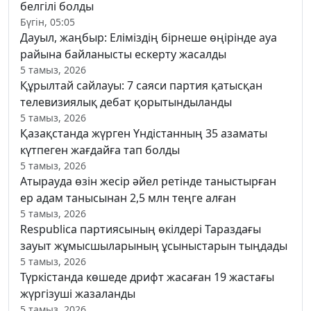
белгілі болды
Бүгін, 05:05
Дауыл, жаңбыр: Еліміздің бірнеше өңірінде ауа
райына байланысты ескерту жасалды
5 тамыз, 2026
Құрылтай сайлауы: 7 саяси партия қатысқан
телевизиялық дебат қорытындыланды
5 тамыз, 2026
Қазақстанда жүрген Үндістанның 35 азаматы
күтпеген жағдайға тап болды
5 тамыз, 2026
Атырауда өзін жесір әйел ретінде таныстырған
ер адам танысынан 2,5 млн теңге алған
5 тамыз, 2026
Respublica партиясының өкілдері Тараздағы
зауыт жұмысшыларының ұсыныстарын тыңдады
5 тамыз, 2026
Түркістанда көшеде дрифт жасаған 19 жастағы
жүргізуші жазаланды
5 тамыз, 2026