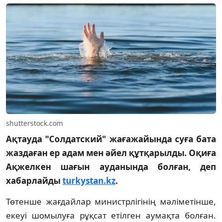
shutterstock.com
Ақтауда "Солдатский" жағажайында суға бата
жаздаған ер адам мен әйел құтқарылды. Оқиға
Ақжелкен шағын ауданында болған, деп
хабарлайды
turkystan.kz
.
Төтенше жағдайлар министрлігінің мәліметінше,
екеуі шомылуға рұқсат етілген аумақта болған.