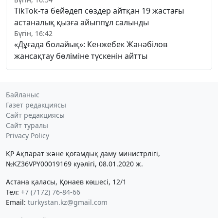
TikTok-та бейәдеп сөздер айтқан 19 жастағы
астаналық қызға айыппұл салынды
Бүгін, 16:42
«Дұғада болайық»: Кенжебек Жанәбілов
жансақтау бөліміне түскенін айтты
Байланыс
Газет редакциясы
Сайт редакциясы
Сайт туралы
Privacy Policy
ҚР Ақпарат және қоғамдық даму министрлігі,
№KZ36VPY00019169 куәлігі, 08.01.2020 ж.
Астана қаласы, Қонаев көшесі, 12/1
Тел:
+7 (7172) 76-84-66
Email:
turkystan.kz@gmail.com