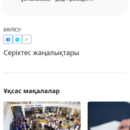
БӨЛІСУ:
Серіктес жаңалықтары
Ұқсас мақалалар