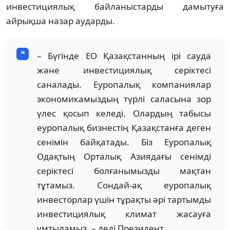
инвестициялық байланыстарды дамытуға
айрықша назар аударды.
– Бүгінде ЕО Қазақстанның ірі сауда
және инвестициялық серіктесі
саналады. Еуропалық компаниялар
экономикамыздың түрлі саласына зор
үлес қосып келеді. Олардың табысы
еуропалық бизнестің Қазақстанға деген
сенімін байқатады. Біз Еуропалық
Одақтың Орталық Азиядағы сенімді
серіктесі болғанымызды мақтан
тұтамыз. Сондай-ақ еуропалық
инвесторлар үшін тұрақты әрі тартымды
инвестициялық климат жасауға
ұмтыламыз, – деді Президент.