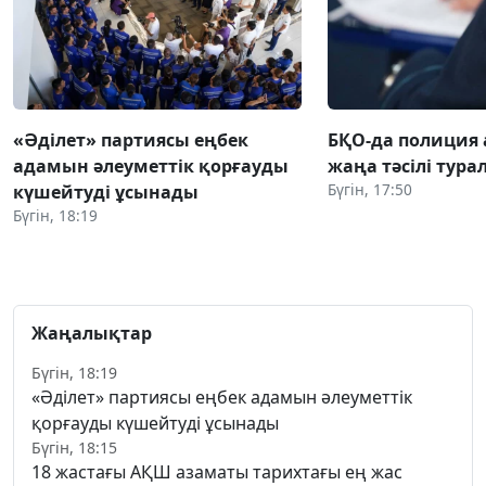
«Әділет» партиясы еңбек
БҚО-да полиция
адамын әлеуметтік қорғауды
жаңа тәсілі тура
Бүгін, 17:50
күшейтуді ұсынады
Бүгін, 18:19
Жаңалықтар
Бүгін, 18:19
«Әділет» партиясы еңбек адамын әлеуметтік
қорғауды күшейтуді ұсынады
Бүгін, 18:15
18 жастағы АҚШ азаматы тарихтағы ең жас