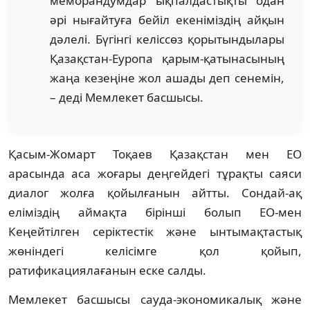
меморандумдар ықпалдастықты одан
әрі нығайтуға бейіл екеніміздің айқын
дәлелі. Бүгінгі келіссөз қорытындылары
Қазақстан-Еуропа қарым-қатынасының
жаңа кезеңіне жол ашады деп сенемін,
– деді Мемлекет басшысы.
Қасым-Жомарт Тоқаев Қазақстан мен ЕО
арасында аса жоғары деңгейдегі тұрақты саяси
диалог жолға қойылғанын айтты. Сондай-ақ
еліміздің аймақта бірінші болып ЕО-мен
Кеңейтілген серіктестік және ынтымақтастық
жөніндегі келісімге қол қойып,
ратификациялағанын еске салды.
Мемлекет басшысы сауда-экономикалық және