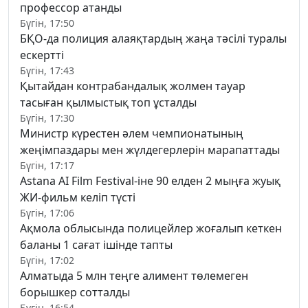
профессор атанды
Бүгін, 17:50
БҚО-да полиция алаяқтардың жаңа тәсілі туралы
ескертті
Бүгін, 17:43
Қытайдан контрабандалық жолмен тауар
тасыған қылмыстық топ ұсталды
Бүгін, 17:30
Министр күрестен әлем чемпионатының
жеңімпаздары мен жүлдегерлерін марапаттады
Бүгін, 17:17
Astana AI Film Festival-іне 90 елден 2 мыңға жуық
ЖИ-фильм келіп түсті
Бүгін, 17:06
Ақмола облысында полицейлер жоғалып кеткен
баланы 1 сағат ішінде тапты
Бүгін, 17:02
Алматыда 5 млн теңге алимент төлемеген
борышкер сотталды
Бүгін, 16:54