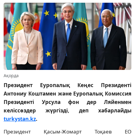
Ақорда
Президент Еуропалық Кеңес Президенті
Антониу Коштамен және Еуропалық Комиссия
Президенті Урсула фон дер Ляйенмен
келіссөздер жүргізді, деп хабарлайды
turkystan.kz
.
Президент Қасым-Жомарт Тоқаев ЕО