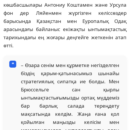
көшбасшылары Антониу Коштамен және Урсула
фон дер Ляйенмен жүргізген келіссөздер
барысында Қазақстан мен Еуропалық Одақ
арасындағы байланыс екіжақты ынтымақтастық
тарихындағы ең жоғары деңгейге жеткенін атап
өтті.
– Өзара сенім мен құрметке негізделген
біздің қарым-қатынасымыз шынайы
стратегиялық сипатқа ие болды. Мен
Брюссельге сан қырлы
ынтымақтастығымызды ортақ мүддеміз
бар барлық салада тереңдету
мақсатында келдім. Жаңа ғана қол
қойылған маңызды келісім мен