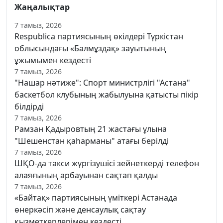
Жаңалықтар
7 тамыз, 2026
Respublica партиясының өкілдері Түркістан
облысындағы «Балмұздақ» зауытының
ұжымымен кездесті
7 тамыз, 2026
"Нашар нәтиже": Спорт министрлігі "Астана"
баскетбол клубының жабылуына қатысты пікір
білдірді
7 тамыз, 2026
Рамзан Қадыровтың 21 жастағы ұлына
"Шешенстан қаһарманы" атағы берілді
7 тамыз, 2026
ШҚО-да такси жүргізушісі зейнеткерді телефон
алаяғының арбауынан сақтап қалды
7 тамыз, 2026
«Байтақ» партиясының үміткері Астанада
өнеркәсіп және денсаулық сақтау
қызметкерлерімен кездесті