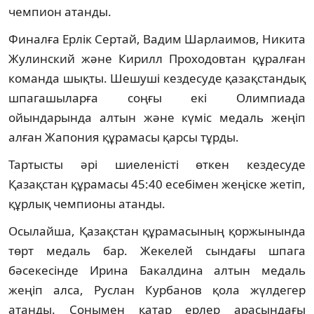
чемпион атанды.
Финалға Ерлік Сертай, Вадим Шарлаимов, Никита
Жулинский және Кирилл Проходовтан құралған
команда шықты. Шешуші кездесуде қазақстандық
шпагашыларға соңғы екі Олимпиада
ойындарында алтын және күміс медаль жеңіп
алған Жапония құрамасы қарсы тұрды.
Тартысты әрі шиеленісті өткен кездесуде
Қазақстан құрамасы 45:40 есебімен жеңіске жетіп,
құрлық чемпионы атанды.
Осылайша, Қазақстан құрамасының қоржынында
төрт медаль бар. Жекелей сындағы шпага
бәсекесінде Ирина Бакалдина алтын медаль
жеңіп алса, Руслан Курбанов қола жүлдегер
атанды. Сонымен қатар ерлер арасындағы