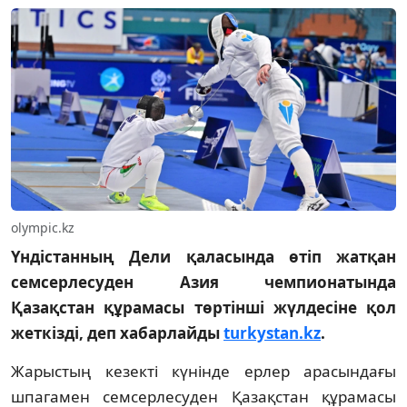
olympic.kz
Үндістанның Дели қаласында өтіп жатқан
семсерлесуден Азия чемпионатында
Қазақстан құрамасы төртінші жүлдесіне қол
жеткізді, деп хабарлайды
turkystan.kz
.
Жарыстың кезекті күнінде ерлер арасындағы
шпагамен семсерлесуден Қазақстан құрамасы