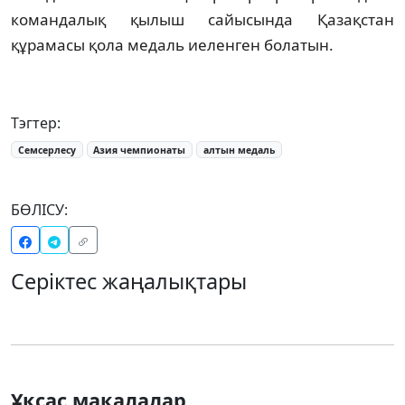
командалық қылыш сайысында Қазақстан
құрамасы қола медаль иеленген болатын.
Тэгтер:
Семсерлесу
Азия чемпионаты
алтын медаль
БӨЛІСУ:
Серіктес жаңалықтары
Ұқсас мақалалар