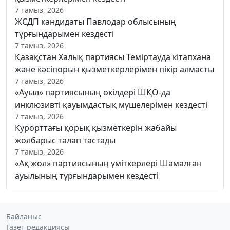
7 тамыз, 2026
ЖСДП кандидаты Павлодар облысының
тұрғындарымен кездесті
7 тамыз, 2026
Қазақстан Халық партиясы Теміртауда кітапхана
және кәсіпорын қызметкерлерімен пікір алмасты
7 тамыз, 2026
«Ауыл» партиясының өкілдері ШҚО-да
инклюзивті қауымдастық мүшелерімен кездесті
7 тамыз, 2026
Курорттағы қорық қызметкерін жабайы
жолбарыс талап тастады
7 тамыз, 2026
«Ақ жол» партиясының үміткерлері Шамалған
ауылының тұрғындарымен кездесті
Байланыс
Газет редакциясы