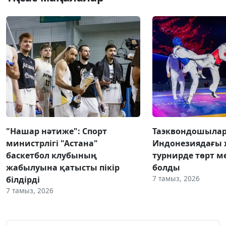
"Нашар нәтиже": Спорт
Таэквондошыла
министрлігі "Астана"
Индонезиядағы
баскетбол клубының
турнирде төрт м
жабылуына қатысты пікір
болды
7 тамыз, 2026
білдірді
7 тамыз, 2026