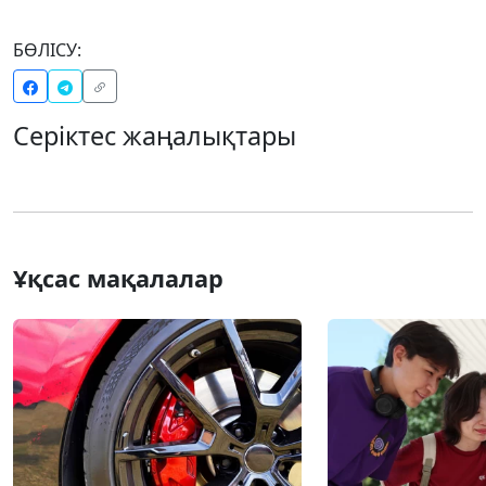
БӨЛІСУ:
Серіктес жаңалықтары
Ұқсас мақалалар