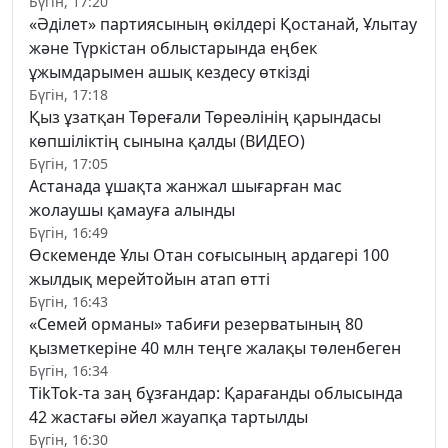
Бүгін, 17:20
«Әділет» партиясының өкілдері Қостанай, Ұлытау
және Түркістан облыстарында еңбек
ұжымдарымен ашық кездесу өткізді
Бүгін, 17:18
Қыз ұзатқан Төреғали Төреәлінің қарындасы
көпшіліктің сынына қалды (ВИДЕО)
Бүгін, 17:05
Астанада ұшақта жанжал шығарған мас
жолаушы қамауға алынды
Бүгін, 16:49
Өскеменде Ұлы Отан соғысының ардагері 100
жылдық мерейтойын атап өтті
Бүгін, 16:43
«Семей орманы» табиғи резерватының 80
қызметкеріне 40 млн теңге жалақы төленбеген
Бүгін, 16:34
TikTok-та заң бұзғандар: Қарағанды облысында
42 жастағы әйел жауапқа тартылды
Бүгін, 16:30