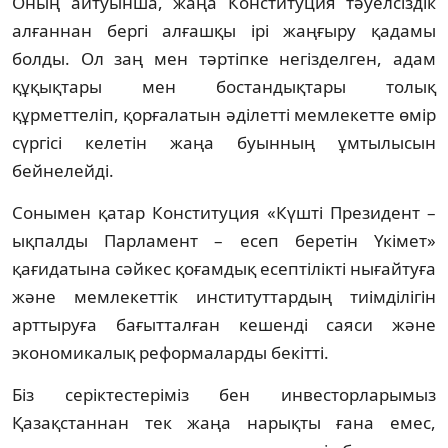
Оның айтуынша, жаңа Конституция тәуелсіздік
алғаннан бергі алғашқы ірі жаңғыру қадамы
болды. Ол заң мен тәртіпке негізделген, адам
құқықтары мен бостандықтары толық
құрметтеліп, қорғалатын әділетті мемлекетте өмір
сүргісі келетін жаңа буынның ұмтылысын
бейнелейді.
Сонымен қатар Конституция «Күшті Президент –
ықпалды Парламент – есеп беретін Үкімет»
қағидатына сәйкес қоғамдық есептілікті нығайтуға
және мемлекеттік институттардың тиімділігін
арттыруға бағытталған кешенді саяси және
экономикалық реформаларды бекітті.
Біз серіктестеріміз бен инвесторларымыз
Қазақстаннан тек жаңа нарықты ғана емес,