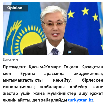
Euronews
Президент Қасым-Жомарт Тоқаев Қазақстан
мен Еуропа арасында академиялық
ынтымақтастықты кеңейту, бірлескен
инновациялық жобаларды көбейту және
жастар үшін жаңа мүмкіндіктер ашу қажет
екенін айтты, деп хабарлайды
turkystan.kz
.