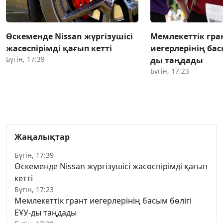
Өскеменде Nissan жүргізушісі
Мемлекеттік гра
жасөспірімді қағып кетті
иегерлерінің бас
Бүгін, 17:39
ды таңдады
Бүгін, 17:23
Жаңалықтар
Бүгін, 17:39
Өскеменде Nissan жүргізушісі жасөспірімді қағып
кетті
Бүгін, 17:23
Мемлекеттік грант иегерлерінің басым бөлігі
ЕҰУ-ды таңдады