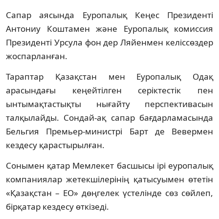
Сапар аясында Еуропалық Кеңес Президенті
Антониу Коштамен және Еуропалық комиссия
Президенті Урсула фон дер Ляйенмен келіссөздер
жоспарланған.
Тараптар Қазақстан мен Еуропалық Одақ
арасындағы кеңейтілген серіктестік пен
ынтымақтастықты нығайту перспективасын
талқылайды. Сондай-ақ сапар бағдарламасында
Бельгия Премьер-министрі Барт де Вевермен
кездесу қарастырылған.
Сонымен қатар Мемлекет басшысы ірі еуропалық
компаниялар жетекшілерінің қатысуымен өтетін
«Қазақстан – ЕО» дөңгелек үстелінде сөз сөйлеп,
бірқатар кездесу өткізеді.