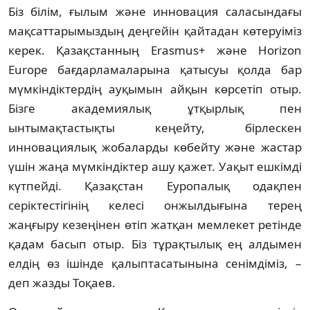
Біз білім, ғылым және инновация саласындағы
мақсаттарымыздың деңгейін қайтадан көтеруіміз
керек. Қазақстанның Erasmus+ және Horizon
Europe бағдарламаларына қатысуы қолда бар
мүмкіндіктердің ауқымын айқын көрсетіп отыр.
Бізге академиялық ұтқырлық пен
ынтымақтастықты кеңейту, бірлескен
инновациялық жобаларды көбейту және жастар
үшін жаңа мүмкіндіктер ашу қажет. Уақыт ешкімді
күтпейді. Қазақстан Еуропалық одақпен
серіктестігінің келесі онжылдығына терең
жаңғыру кезеңінен өтіп жатқан мемлекет ретінде
қадам басып отыр. Біз тұрақтылық ең алдымен
елдің өз ішінде қалыптасатынына сенімдіміз, –
деп жазды Тоқаев.