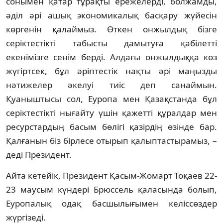
сонымен қатар тұрақты ережелерді, болжамды,
әділ әрі ашық экономикалық басқару жүйесін
көргенін қалаймыз. Өткен онжылдық бізге
серіктестікті табысты дамытуға қабілетті
екенімізге сенім берді. Алдағы онжылдыққа көз
жүгіртсек, бұл әріптестік нақты әрі маңызды
нәтижелер әкелуі тиіс деп санаймын.
Қуаныштысы сол, Еуропа мен Қазақстанда бұл
серіктестікті нығайту үшін қажетті құралдар мен
ресурстардың басым бөлігі қазірдің өзінде бар.
Қалғанын біз бірлесе отырып қалыптастырамыз, –
деді Президент.
Айта кетейік, Президент Қасым-Жомарт Тоқаев 22-
23 маусым күндері Брюссель қаласында болып,
Еуропалық одақ басшылығымен келіссөздер
жүргізеді.