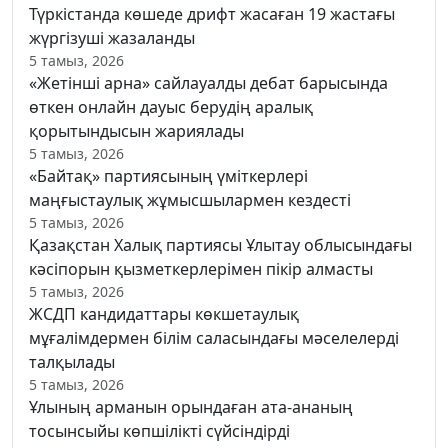
Түркістанда көшеде дрифт жасаған 19 жастағы
жүргізуші жазаланды
5 тамыз, 2026
«Жетінші арна» сайлауалды дебат барысында
өткен онлайн дауыс берудің аралық
қорытындысын жариялады
5 тамыз, 2026
«Байтақ» партиясының үміткерлері
маңғыстаулық жұмысшылармен кездесті
5 тамыз, 2026
Қазақстан Халық партиясы Ұлытау облысындағы
кәсіпорын қызметкерлерімен пікір алмасты
5 тамыз, 2026
ЖСДП кандидаттары көкшетаулық
мұғалімдермен білім саласындағы мәселелерді
талқылады
5 тамыз, 2026
Ұлының арманын орындаған ата-ананың
тосынсыйы көпшілікті сүйсіндірді