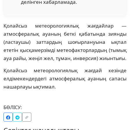
делінген хабарламада.
Қолайсыз метеорологиялық жағдайлар —
атмосфералық ауаның беткі қабатында зиянды
(ластаушы) заттардың шоғырлануына ықпал
ететін қысқамерзімді метеофакторлардың (тымық
ауа райы, жеңіл жел, тұман, инверсия) жиынтығы.
Қолайсыз метеорологиялық жағдай кезінде
елдімекендердегі атмосфералық ауаның сапасы
нашарлауы ықтимал.
БӨЛІСУ: