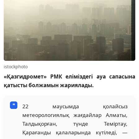
istockphoto
«Қазгидромет» РМК еліміздегі ауа сапасына
қатысты болжамын жариялады.
22 маусымда қолайсыз
метеорологиялық жағдайлар Алматы,
Талдықорған, түнде Теміртау,
Қарағанды ​​қалаларында күтіледі, —