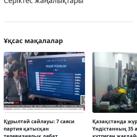
Серіктес жаңалықтары
Ұқсас мақалалар
Құрылтай сайлауы: 7 саяси
Қазақстанда жү
партия қатысқан
Үндістанның 35 
телевизиялық дебат
күтпеген жағдай