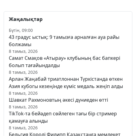
Жаңалықтар
Бүгін, 09:00
43 градус ыстық: 9 тамызға арналған ауа райы
болжамы
8 тамыз, 2026
Самат Смақов «Атырау» клубының бас бапкері
болып тағайындалды
8 тамыз, 2026
Арлан Жаңабай триатлоннан Түркістанда өткен
Азия кубогы кезеңінде күміс медаль жеңіп алды
8 тамыз, 2026
Шавкат Рахмоновтың әкесі дүниеден өтті
8 тамыз, 2026
TikTok-та бейәдеп сөйлеген тағы бір стример
қамауға алынды
8 тамыз, 2026
Бельгия Королі Филипп Қазақстанға мемлекет