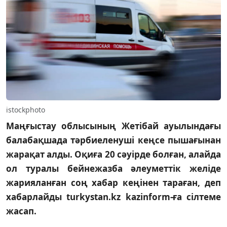
istockphoto
Маңғыстау облысының Жетібай ауылындағы
балабақшада тәрбиеленуші кеңсе пышағынан
жарақат алды. Оқиға 20 сәуірде болған, алайда
ол туралы бейнежазба әлеуметтік желіде
жарияланған соң хабар кеңінен тараған, деп
хабарлайды turkystan.kz kazinform-ға сілтеме
жасап.