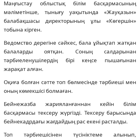
Маңғыстау облыстық білім басқармасының
мәліметінше, тынығу уақытында «Жауқазын»
балабақшасы директорының ұлы «Көгершін»
тобына кірген.
Ведомство дерегіне сәйкес, бала ұйықтап жатқан
балаларды оятқан. Соның салдарынан
тәрбиеленушілердің бірі кеңсе пышағынан
жарақат алған.
Оқиға болған сәтте топ бөлмесінде тәрбиеші мен
оның көмекшісі болмаған.
Бейнежазба жарияланғаннан кейін білім
басқармасы тексеру жүргізді. Тексеру барысында
бейнекадрдағы жағдайдың рас екені расталды.
Топ тәрбиешісінен түсініктеме алынып,