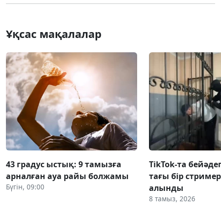
Ұқсас мақалалар
43 градус ыстық: 9 тамызға
TikTok-та бейәде
арналған ауа райы болжамы
тағы бір стриме
Бүгін, 09:00
алынды
8 тамыз, 2026