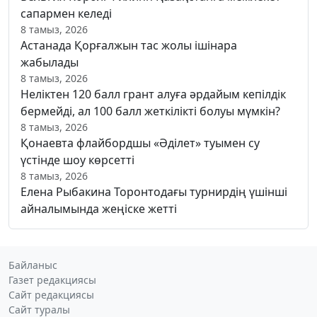
сапармен келеді
8 тамыз, 2026
Астанада Қорғалжын тас жолы ішінара
жабылады
8 тамыз, 2026
Неліктен 120 балл грант алуға әрдайым кепілдік
бермейді, ал 100 балл жеткілікті болуы мүмкін?
8 тамыз, 2026
Қонаевта флайбордшы «Әділет» туымен су
үстінде шоу көрсетті
8 тамыз, 2026
Елена Рыбакина Торонтодағы турнирдің үшінші
айналымында жеңіске жетті
Байланыс
Газет редакциясы
Сайт редакциясы
Сайт туралы