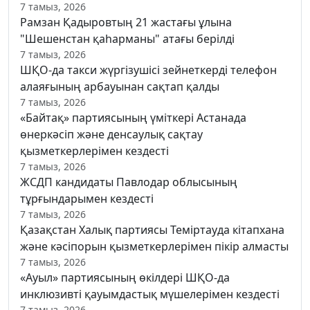
7 тамыз, 2026
Рамзан Қадыровтың 21 жастағы ұлына
"Шешенстан қаһарманы" атағы берілді
7 тамыз, 2026
ШҚО-да такси жүргізушісі зейнеткерді телефон
алаяғының арбауынан сақтап қалды
7 тамыз, 2026
«Байтақ» партиясының үміткері Астанада
өнеркәсіп және денсаулық сақтау
қызметкерлерімен кездесті
7 тамыз, 2026
ЖСДП кандидаты Павлодар облысының
тұрғындарымен кездесті
7 тамыз, 2026
Қазақстан Халық партиясы Теміртауда кітапхана
және кәсіпорын қызметкерлерімен пікір алмасты
7 тамыз, 2026
«Ауыл» партиясының өкілдері ШҚО-да
инклюзивті қауымдастық мүшелерімен кездесті
7 тамыз, 2026