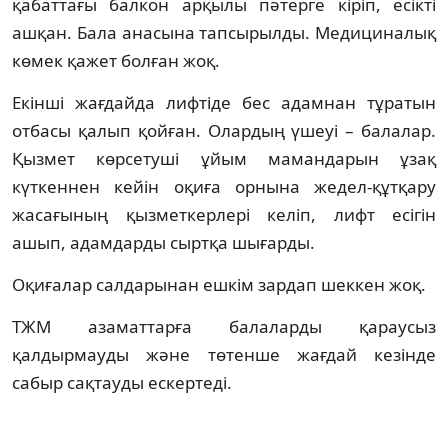
қабаттағы балкон арқылы пәтерге кіріп, есікті
ашқан. Бала анасына тапсырылды. Медициналық
көмек қажет болған жоқ.
Екінші жағдайда лифтіде бес адамнан тұратын
отбасы қалып қойған. Олардың үшеуі – балалар.
Қызмет көрсетуші ұйым мамандарын ұзақ
күткеннен кейін оқиға орнына жедел-құтқару
жасағының қызметкерлері келіп, лифт есігін
ашып, адамдарды сыртқа шығарды.
Оқиғалар салдарынан ешкім зардап шеккен жоқ.
ТЖМ азаматтарға балаларды қараусыз
қалдырмауды және төтенше жағдай кезінде
сабыр сақтауды ескертеді.