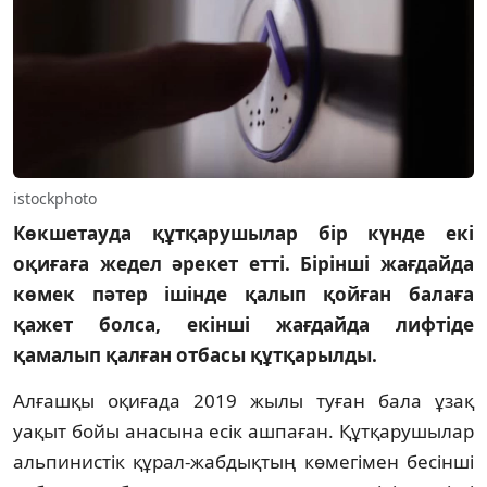
istockphoto
Көкшетауда құтқарушылар бір күнде екі
оқиғаға жедел әрекет етті. Бірінші жағдайда
көмек пәтер ішінде қалып қойған балаға
қажет болса, екінші жағдайда лифтіде
қамалып қалған отбасы құтқарылды.
Алғашқы оқиғада 2019 жылы туған бала ұзақ
уақыт бойы анасына есік ашпаған. Құтқарушылар
альпинистік құрал-жабдықтың көмегімен бесінші