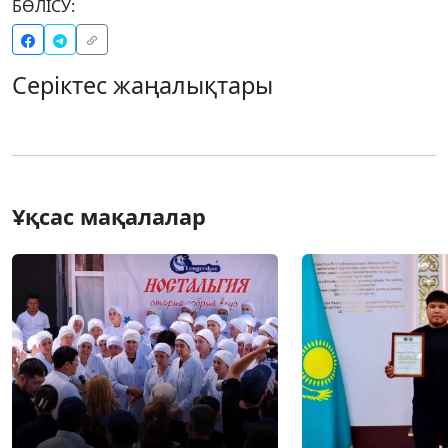
БӨЛІСУ:
Серіктес жаңалықтары
Ұқсас мақалалар