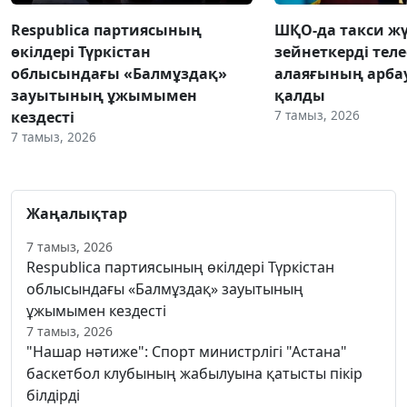
Respublica партиясының
ШҚО-да такси жү
өкілдері Түркістан
зейнеткерді тел
облысындағы «Балмұздақ»
алаяғының арба
зауытының ұжымымен
қалды
7 тамыз, 2026
кездесті
7 тамыз, 2026
Жаңалықтар
7 тамыз, 2026
Respublica партиясының өкілдері Түркістан
облысындағы «Балмұздақ» зауытының
ұжымымен кездесті
7 тамыз, 2026
"Нашар нәтиже": Спорт министрлігі "Астана"
баскетбол клубының жабылуына қатысты пікір
білдірді