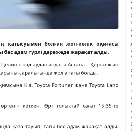
ің қатысуымен болған жол-көлік оқиғасы
ы бес адам түрлі дәрежеде жарақат алды.
а Целиноград ауданындағы Астана – Қорғалжын
дарының аралығында жол апаты болды.
иғасына Kia, Toyota Fortuner және Toyota Land
 өртеніп кеткен. Өрт толықтай сағат 15:35-те
нда қаза тауып, тағы бес адам жарақат алды.