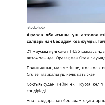
istockphoto
Ақмола облысында үш автокөлікт
салдарынан бес адам көз жұмды. Тағ
21 маусым күні сағат 14:56 шамасынд
автожолында, Оразақ пен Өтеміс ауыл
Полицияның мәліметінше, жол-көлік оқ
Cruiser маркалы үш көлік қатысқан.
Соқтығысудан кейін екі Toyota көлігі
сөндірілді.
Апат салдарынан бес адам оқиға орны