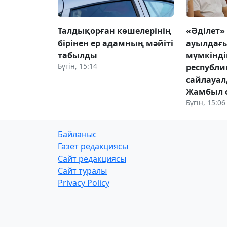
Талдықорған көшелерінің
«Әділет»
бірінен ер адамның мәйіті
ауылдағы
табылды
мүмкінді
Бүгін, 15:14
республ
сайлауа
Жамбыл 
Бүгін, 15:06
Байланыс
Газет редакциясы
Сайт редакциясы
Сайт туралы
Privacy Policy