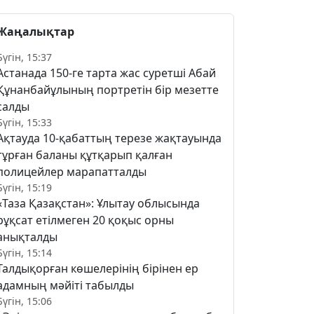
Жаңалықтар
Бүгін, 15:37
Астанада 150-ге тарта жас суретші Абай
Құнанбайұлының портретін бір мезетте
салды
Бүгін, 15:33
Ақтауда 10-қабаттың терезе жақтауында
тұрған баланы құтқарып қалған
полицейлер марапатталды
Бүгін, 15:19
«Таза Қазақстан»: Ұлытау облысында
рұқсат етілмеген 20 қоқыс орны
анықталды
Бүгін, 15:14
Талдықорған көшелерінің бірінен ер
адамның мәйіті табылды
Бүгін, 15:06