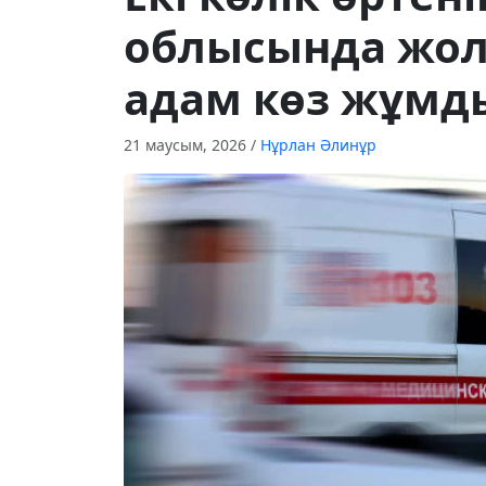
облысында жол
адам көз жұмд
21 маусым, 2026
/
Нұрлан Әлинұр