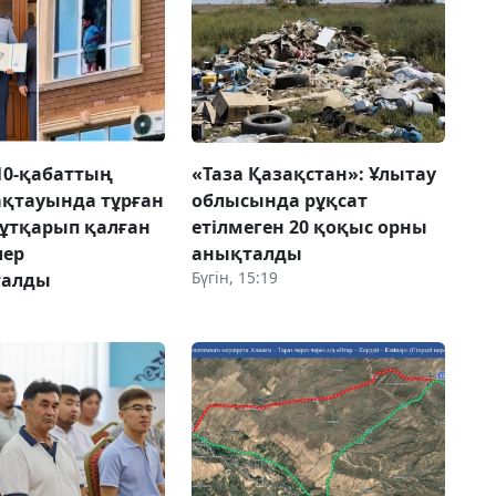
10-қабаттың
«Таза Қазақстан»: Ұлытау
ақтауында тұрған
облысында рұқсат
ұтқарып қалған
етілмеген 20 қоқыс орны
лер
анықталды
Бүгін, 15:19
талды