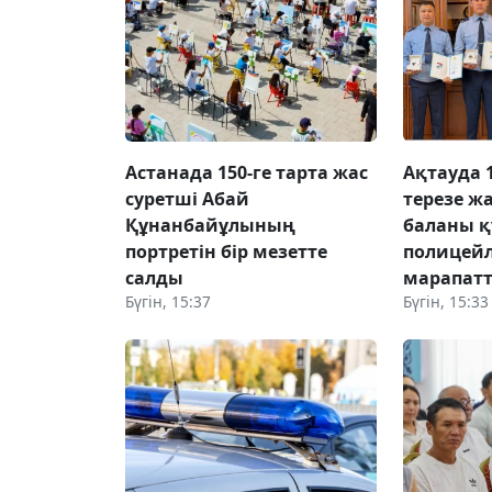
Астанада 150-ге тарта жас
Ақтауда 
суретші Абай
терезе ж
Құнанбайұлының
баланы қ
портретін бір мезетте
полицей
салды
марапат
Бүгін, 15:37
Бүгін, 15:33