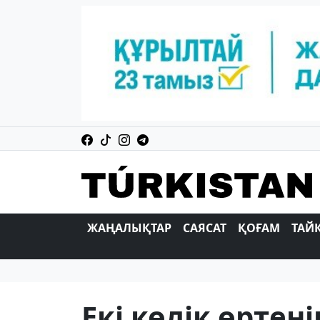
ЖАҢАЛЫҚТАР
САЯСАТ
ҚОҒАМ
ТАЙ
Екі көлік өртен