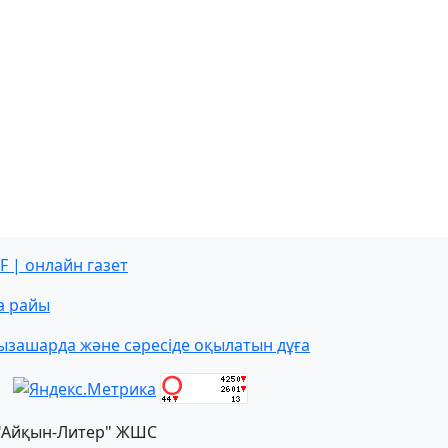
F | онлайн газет
а райы
ызашарда және сәресіде оқылатын дұға
"Айқын-Литер" ЖШС