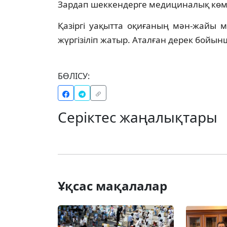
Зардап шеккендерге медициналық көмек 
Қазіргі уақытта оқиғаның мән-жайы 
жүргізіліп жатыр. Аталған дерек бойынш
БӨЛІСУ:
Серіктес жаңалықтары
Ұқсас мақалалар