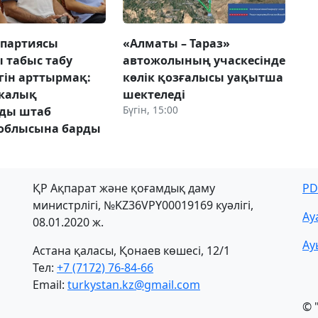
 партиясы
«Алматы – Тараз»
 табыс табу
автожолының учаскесінде
гін арттырмақ:
көлік қозғалысы уақытша
икалық
шектеледі
Бүгін, 15:00
лды штаб
облысына барды
ҚР Ақпарат және қоғамдық даму
PD
министрлігі, №KZ36VPY00019169 куәлігі,
Ау
08.01.2020 ж.
Ау
Астана қаласы, Қонаев көшесі, 12/1
Тел:
+7 (7172) 76-84-66
Email:
turkystan.kz@gmail.com
© 