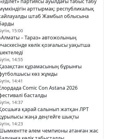
«Әділет» партиясы ауылдағы табыс табу
мүмкіндігін арттырмақ: республикалық
сайлауалды штаб Жамбыл облысына
барды
Бүгін, 15:00
«Алматы – Тараз» автожолының
учаскесінде көлік қозғалысы уақытша
шектеледі
Бүгін, 14:55
Қазақстан құрамасының бұрынғы
футболшысы көз жұмды
Бүгін, 14:41
Елордада Comic Con Astana 2026
фестивалі басталды
Бүгін, 14:37
Қосшыға қарай салынып жатқан ЛРТ
құрылысы жаңа деңгейге шықты
Бүгін, 14:23
Шымкентте әлем чемпионы атанған жас
балуанға көлік табысталды