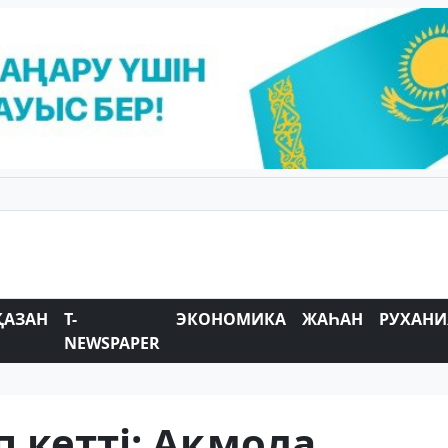
ҚАЗАН
T-
ЭКОНОМИКА
ЖАҺАН
РУХАНИ
NEWSPAPER
іп кетті: Ақмола