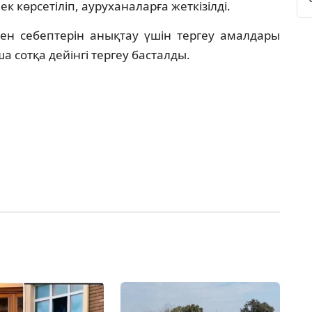
көрсетіліп, ауруханаларға жеткізілді.
мен себептерін анықтау үшін тергеу амалдары
а сотқа дейінгі тергеу басталды.