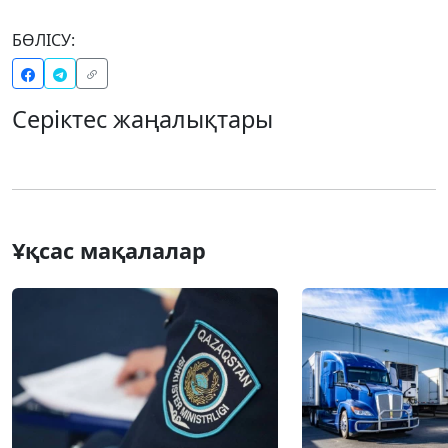
БӨЛІСУ:
Серіктес жаңалықтары
Ұқсас мақалалар