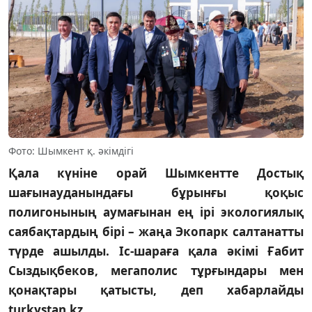
Фото: Шымкент қ. әкімдігі
Қала күніне орай Шымкентте Достық
шағынауданындағы бұрынғы қоқыс
полигонының аумағынан ең ірі экологиялық
саябақтардың бірі – жаңа Экопарк салтанатты
түрде ашылды. Іс-шараға қала әкімі Ғабит
Сыздықбеков, мегаполис тұрғындары мен
қонақтары қатысты, деп хабарлайды
turkystan.kz.