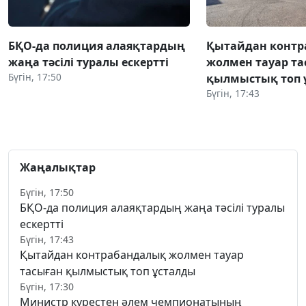
БҚО-да полиция алаяқтардың
Қытайдан конт
жаңа тәсілі туралы ескертті
жолмен тауар та
Бүгін, 17:50
қылмыстық топ 
Бүгін, 17:43
Жаңалықтар
Бүгін, 17:50
БҚО-да полиция алаяқтардың жаңа тәсілі туралы
ескертті
Бүгін, 17:43
Қытайдан контрабандалық жолмен тауар
тасыған қылмыстық топ ұсталды
Бүгін, 17:30
Министр күрестен әлем чемпионатының