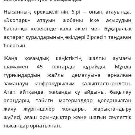
Нысанның ерекшелігінің бірі – оның атауында.
«Экопарк» атауын жобаны іске асырудың
бастапқы кезеңінде қала әкімі мен бұқаралық
ақпарат құралдарының өкілдері бірлесіп таңдаған
болатын.
Жаңа қоғамдық кеңістіктің жалпы аумағы
шамамен 45 гектарды құрайды. Мұнда
тұрғындардың жайлы демалуына арналған
заманауи инфрақұрылым қалыптастырылған.
Атап айтқанда, жасанды су айдыны, бақылау
алаңдары, табиғи материалдар қолданылған
жаяу жүргіншілер жолдары, жарықтандыру
жүйесі, ағаш орындықтар және шағын сәулеттік
нысандар орнатылған.