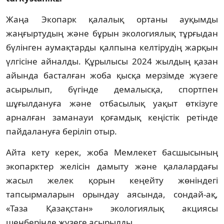
Жаңа Экопарк қалалық ортаны ауқымды
жаңғыртудың және бұрын экологиялық тұрғыдан
бүлінген аумақтарды қалпына келтірудің жарқын
үлгісіне айналды. Құрылысы 2024 жылдың қазан
айында басталған жоба қысқа мерзімде жүзеге
асырылып, бүгінде демалысқа, спортпен
шұғылдануға және отбасылық уақыт өткізуге
арналған заманауи қоғамдық кеңістік ретінде
пайдалануға беріліп отыр.
Айта кету керек, жоба Мемлекет басшысының
экопарктер желісін дамыту және қалалардағы
жасыл желек қорын кеңейту жөніндегі
тапсырмаларын орындау аясында, сондай-ақ,
«Таза Қазақстан» экологиялық акциясы
шеңберінде жүзеге асырылды.