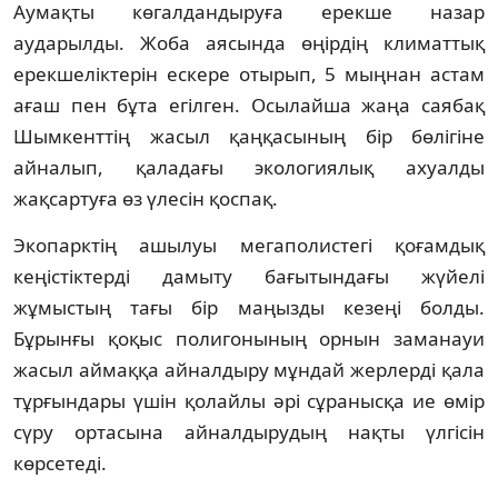
Аумақты көгалдандыруға ерекше назар
аударылды. Жоба аясында өңірдің климаттық
ерекшеліктерін ескере отырып, 5 мыңнан астам
ағаш пен бұта егілген. Осылайша жаңа саябақ
Шымкенттің жасыл қаңқасының бір бөлігіне
айналып, қаладағы экологиялық ахуалды
жақсартуға өз үлесін қоспақ.
Экопарктің ашылуы мегаполистегі қоғамдық
кеңістіктерді дамыту бағытындағы жүйелі
жұмыстың тағы бір маңызды кезеңі болды.
Бұрынғы қоқыс полигонының орнын заманауи
жасыл аймаққа айналдыру мұндай жерлерді қала
тұрғындары үшін қолайлы әрі сұранысқа ие өмір
сүру ортасына айналдырудың нақты үлгісін
көрсетеді.