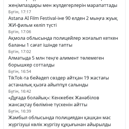
жеңімпаздары мен жүлдегерлерін марапаттады
Бүгін, 17:17
Astana AI Film Festival-іне 90 елден 2 мыңға жуық
ЖИ-фильм келіп түсті
Бүгін, 17:06
Ақмола облысында полицейлер жоғалып кеткен
баланы 1 сағат ішінде тапты
Бүгін, 17:02
Алматыда 5 млн теңге алимент төлемеген
борышкер сотталды
Бүгін, 16:54
TikTok-та бейәдеп сөздер айтқан 19 жастағы
астаналық қызға айыппұл салынды
Бүгін, 16:42
«Дұғада болайық»: Кенжебек Жанәбілов
жансақтау бөліміне түскенін айтты
Бүгін, 16:39
Жамбыл облысында полициядан қашқан мас
жүргізуші көлік жүргізу құқығынан айырылды