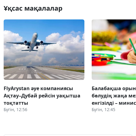
Ұқсас мақалалар
FlyArystan әуе компаниясы
Балабақша оры
Ақтау–Дубай рейсін уақытша
бөлудің жаңа ме
тоқтатты
енгізілді – мини
Бүгін, 12:56
Бүгін, 12:45