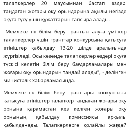
талапкерлер 20 маусымнан бастап өздері
таңдаған жоғары оқу орындарына ақылы негізде
оқуға түсу үшін құжаттарын тапсыра алады.
"Мемлекеттік білім беру грантын алуға үміткер
талапкерлер үшін гранттар конкурсына қатысуға
өтініштер қабылдау 13-20 шілде аралығында
жүргізіледі. Осы кезеңде талапкерлер өздері оқуға
түскісі келетін білім беру бағдарламалары мен
жоғары оқу орындарын таңдай алады", - делінген
министрлік хабарламасында.
Мемлекеттік білім беру гранттары конкурсына
қатысуға өтініштер талапкер таңдаған жоғары оқу
орнына қарамастан кез келген жоғары оқу
орнының қабылдау комиссиясы арқылы
қабылданады. Талапкерлерге қолайлы жағдай