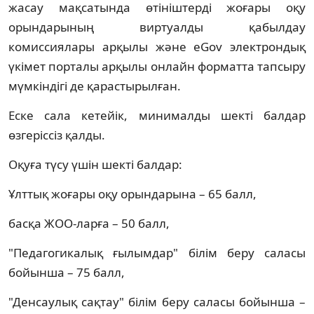
жасау мақсатында өтініштерді жоғары оқу
орындарының виртуалды қабылдау
комиссиялары арқылы және eGov электрондық
үкімет порталы арқылы онлайн форматта тапсыру
мүмкіндігі де қарастырылған.
Еске сала кетейік, минималды шекті балдар
өзгеріссіз қалды.
Оқуға түсу үшін шекті балдар:
Ұлттық жоғары оқу орындарына – 65 балл,
басқа ЖОО-ларға – 50 балл,
"Педагогикалық ғылымдар" білім беру саласы
бойынша – 75 балл,
"Денсаулық сақтау" білім беру саласы бойынша –