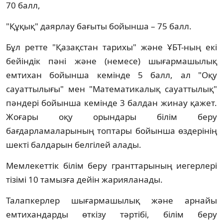
70 балл,
"Құқық" даярлау бағыты бойынша – 75 балл.
Бұл ретте "Қазақстан тарихы" және ҰБТ-ның екі
бейіндік пәні және (немесе) шығармашылық
емтихан бойынша кемінде 5 балл, ал "Оқу
сауаттылығы" мен "Математикалық сауаттылық"
пәндері бойынша кемінде 3 балдан жинау қажет.
Жоғары оқу орындары білім беру
бағдарламаларының топтары бойынша өздерінің
шекті балдарын белгілей алады.
Мемлекеттік білім беру гранттарының иегерлері
тізімі 10 тамызға дейін жарияланады.
Талапкерлер шығармашылық және арнайы
емтихандарды өткізу тәртібі, білім беру