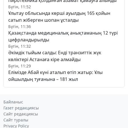
пиротехника қолданған азамат қамауға алынды
Бүгін, 11:52
Ұлытау облысында көрші ауылдың 165 қойын
сатып жіберген шопан ұсталды
Бүгін, 11:36
Қазақстанда медициналық анықтаманың 12 түрі
цифрландырылды
Бүгін, 11:32
Әкімдік тыйым салды: Енді транзиттік жүк
көліктері Астанаға кіре алмайды
Бүгін, 11:29
Елімізде Абай күні аталып өтіп жатыр: Ұлы
ойшылдың туғанына – 181 жыл
Байланыс
Газет редакциясы
Сайт редакциясы
Сайт туралы
Privacy Policy