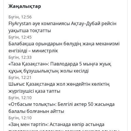
Жаңалықтар
Бүгін, 12:56
FlyArystan әуе компаниясы Ақтау–Дубай рейсін
уақытша тоқтатты
Бүгін, 12:45
Балабақша орындарын бөлудің жаңа механизмі
енгізілді – министрлік
Бүгін, 12:33
«Таза Қазақстан»: Павлодарда 5 мыңға жуық
құқық бұзушылықтың жолы кесілді
Бүгін, 12:21
Шығыс Қазақстанда жол жөндейтін көліктің
жүргізушісі қаза тапты
Бүгін, 12:10
«Отбасым толықты»: Белгілі актер 50 жасында
балалы болғанын айтты
Бүгін, 12:10
«Заң мен тәртіп»: Астанада көпір астында