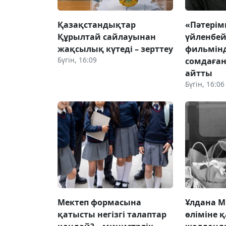
Қазақстандықтар
«Пәтері
Құрылтай сайлауынан
үйленбей
жақсылық күтеді – зерттеу
фильмінд
Бүгін, 16:09
сомдаған
айтты
Бүгін, 16:06
Мектеп формасына
Ұлдана 
қатысты негізгі талаптар
өліміне қ