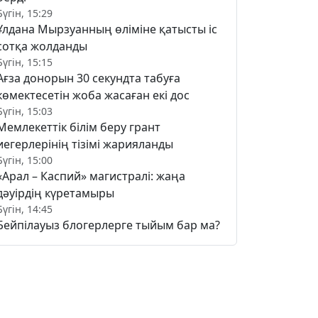
Бүгін, 15:29
Ұлдана Мырзуанның өліміне қатысты іс
сотқа жолданды
Бүгін, 15:15
Ағза донорын 30 секундта табуға
көмектесетін жоба жасаған екі дос
Бүгін, 15:03
Мемлекеттік білім беру грант
иегерлерінің тізімі жарияланды
Бүгін, 15:00
«Арал – Каспий» магистралі: жаңа
дәуірдің күретамыры
Бүгін, 14:45
Бейпілауыз блогерлерге тыйым бар ма?