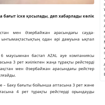
 бағыт іске қосылады, деп хабарлады көлік
стан мен Әзербайжан арасындағы сауда-
ік ынтымақтастықтың одан әрі дамуына ықпал
, 16 маусымнан бастап AZAL әуе компаниясы
сына 3 рет жиілікпен жаңа тұрақты рейстерді
зақстан мен Әзербайжан арасындағы рейстер
ұлғайды.
е – Баку бағыты бойынша аптасына 3 рет және
асына 4 рет тұрақты рейстерді орындауды