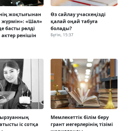
мнің жоқтығынан
Өз сайлау учаскеңізді
 жүрмін»: «Шал»
қалай оңай табуға
е басты рөлді
болады?
Бүгін, 15:37
 актер ренішін
Мырзуанның
Мемлекеттік білім беру
атысты іс сотқа
грант иегерлерінің тізімі