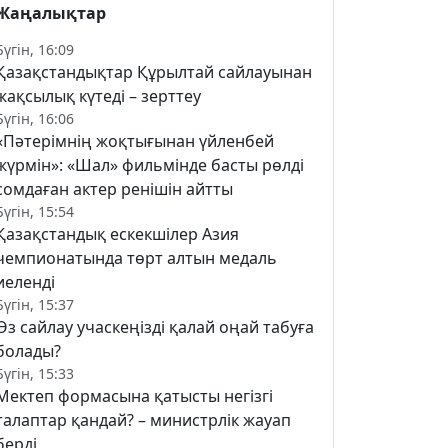
Жаңалықтар
Бүгін, 16:09
Қазақстандықтар Құрылтай сайлауынан
жақсылық күтеді – зерттеу
Бүгін, 16:06
«Пәтерімнің жоқтығынан үйленбей
жүрмін»: «Шал» фильмінде басты рөлді
сомдаған актер ренішін айтты
Бүгін, 15:54
Қазақстандық ескекшілер Азия
чемпионатында төрт алтын медаль
иеленді
Бүгін, 15:37
Өз сайлау учаскеңізді қалай оңай табуға
болады?
Бүгін, 15:33
Мектеп формасына қатысты негізгі
талаптар қандай? – министрлік жауап
берді