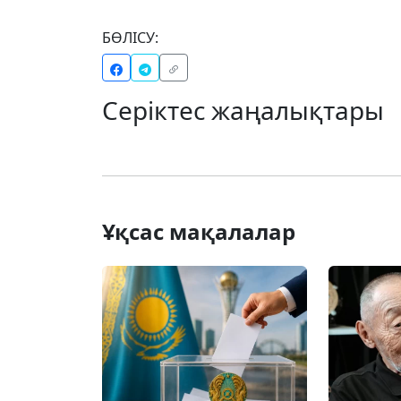
БӨЛІСУ:
Серіктес жаңалықтары
Ұқсас мақалалар