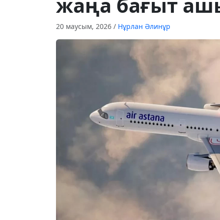
жаңа бағыт а
20 маусым, 2026
/
Нұрлан Әлинұр