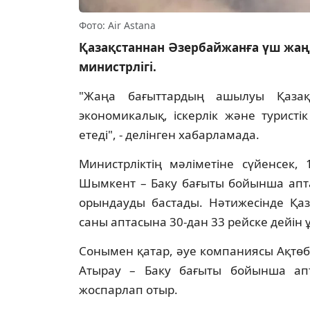
Фото: Air Astana
Қазақстаннан Әзербайжанға үш жаңа
министрлігі.
"Жаңа бағыттардың ашылуы Қазақ
экономикалық, іскерлік және турист
етеді", - делінген хабарламада.
Министрліктің мәліметіне сүйенсек
Шымкент – Баку бағыты бойынша апта
орындауды бастады. Нәтижесінде Қа
саны аптасына 30-дан 33 рейске дейін 
Сонымен қатар, әуе компаниясы Ақтөб
Атырау – Баку бағыты бойынша апт
жоспарлап отыр.