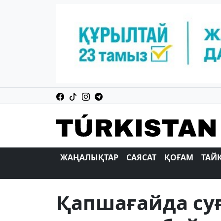
ЖАҢАЛЫҚТАР
САЯСАТ
ҚОҒАМ
ТАЙ
Қапшағайда суғ