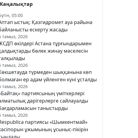
Жаңалықтар
Бүгін, 05:00
Аптап ыстық: Қазгидромет ауа райына
байланысты ескерту жасады
6 тамыз, 2026
ЖСДП өкілдері Астана тұрғындарымен
қалдықтарды бөлек жинау мәселесін
талқылады
6 тамыз, 2026
Көкшетауда түрмеден шыққанына көп
болмаған ер адам үйленген күні ұсталды
6 тамыз, 2026
«Байтақ» партиясының үміткерлері
алматылық дәрігерлерге сайлауалды
бағдарламасын таныстырды
6 тамыз, 2026
Respublica партиясы «Шымкентмай»
кәсіпорын ұжымының ұсыныс-пікірін
тыңдады