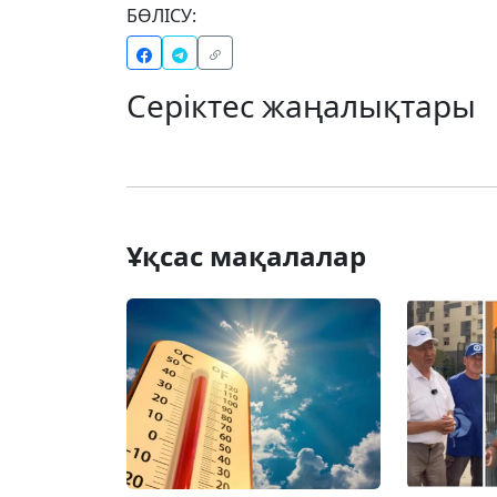
БӨЛІСУ:
Серіктес жаңалықтары
Ұқсас мақалалар