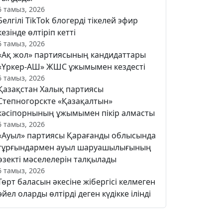
6 тамыз, 2026
Белгілі TikTok блогерді тікелей эфир
кезінде өлтіріп кетті
6 тамыз, 2026
«Ақ жол» партиясының кандидаттары
«Үркер-АШ» ЖШС ұжымымен кездесті
6 тамыз, 2026
Қазақстан Халық партиясы
Степногорскте «Қазақалтын»
кәсіпорнының ұжымымен пікір алмасты
6 тамыз, 2026
«Ауыл» партиясы Қарағанды облысында
тұрғындармен ауыл шаруашылығының
өзекті мәселелерін талқылады
6 тамыз, 2026
Төрт баласын әкесіне жібергісі келмеген
әйел оларды өлтірді деген күдікке ілінді