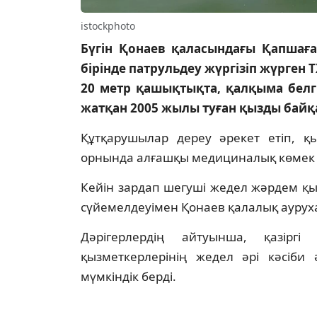
istockphoto
Бүгін Қонаев қаласындағы Қапша
бірінде патрульдеу жүргізіп жүрге
20 метр қашықтықта, қалқыма белг
жатқан 2005 жылы туған қызды байқа
Құтқарушылар дереу әрекет етіп, қы
орнында алғашқы медициналық көмек к
Кейін зардап шегуші жедел жәрдем қ
сүйемелдеуімен Қонаев қалалық ауруха
Дәрігерлердің айтуынша, қазір
қызметкерлерінің жедел әрі кәсіби
мүмкіндік берді.