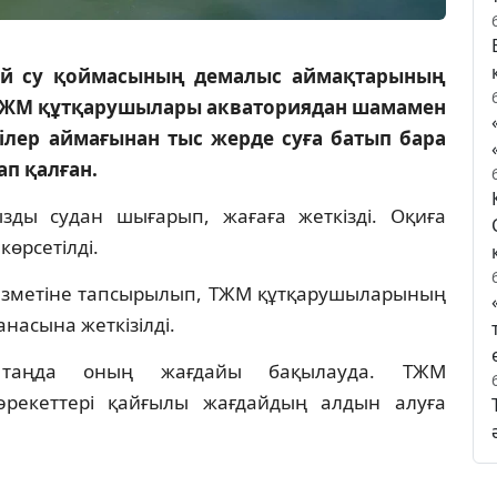
ғай су қоймасының демалыс аймақтарының
н ТЖМ құтқарушылары акваториядан шамамен
ілер аймағынан тыс жерде суға батып бара
п қалған.
зды судан шығарып, жағаға жеткізді. Оқиға
өрсетілді.
ызметіне тапсырылып, ТЖМ құтқарушыларының
насына жеткізілді.
гі таңда оның жағдайы бақылауда. ТЖМ
 әрекеттері қайғылы жағдайдың алдын алуға