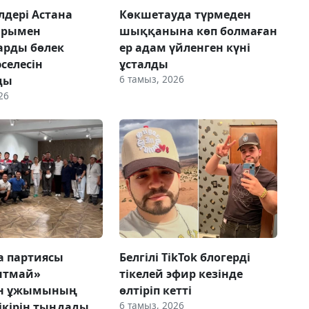
лдері Астана
Көкшетауда түрмеден
арымен
шыққанына көп болмаған
арды бөлек
ер адам үйленген күні
селесін
ұсталды
6 тамыз, 2026
ды
26
ca партиясы
Белгілі TikTok блогерді
нтмай»
тікелей эфир кезінде
ын ұжымының
өлтіріп кетті
6 тамыз, 2026
ікірін тыңдады