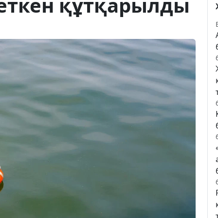
еткен құтқарылды