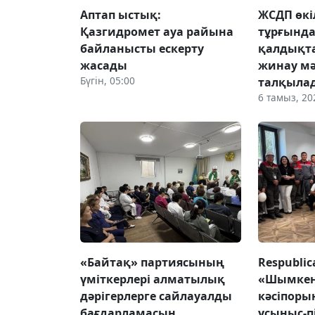
Аптап ыстық:
ЖСДП өкі
Қазгидромет ауа райына
тұрғынд
байланысты ескерту
қалдықт
жасады
жинау мә
Бүгін, 05:00
талқыла
6 тамыз, 20
«Байтақ» партиясының
Respubli
үміткерлері алматылық
«Шымке
дәрігерлерге сайлауалды
кәсіпор
бағдарламасын
ұсыныс-п