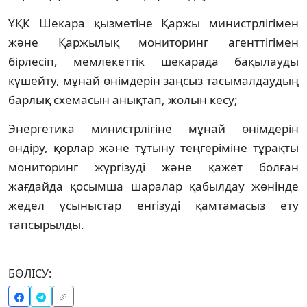
ҰҚК Шекара қызметіне Қаржы министрлігімен
және Қаржылық мониторинг агенттігімен
бірлесіп, мемлекеттік шекарада бақылауды
күшейту, мұнай өнімдерін заңсыз тасымалдаудың
барлық схемасын анықтап, жолын кесу;
Энергетика министрлігіне мұнай өнімдерін
өндіру, қорлар және тұтыну теңгеріміне тұрақты
мониторинг жүргізуді және қажет болған
жағдайда қосымша шаралар қабылдау жөнінде
жедел ұсыныстар енгізуді қамтамасыз ету
тапсырылды.
БӨЛІСУ: