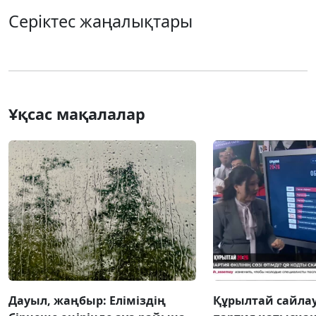
Серіктес жаңалықтары
Ұқсас мақалалар
Дауыл, жаңбыр: Еліміздің
Құрылтай сайлау