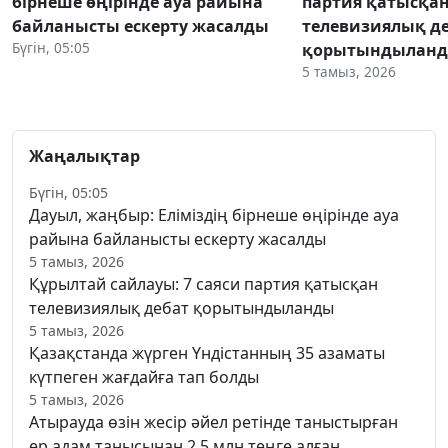
бірнеше өңірінде ауа райына
партия қатысқа
байланысты ескерту жасалды
телевизиялық д
Бүгін, 05:05
қорытындылан
5 тамыз, 2026
Жаңалықтар
Бүгін, 05:05
Дауыл, жаңбыр: Еліміздің бірнеше өңірінде ауа
райына байланысты ескерту жасалды
5 тамыз, 2026
Құрылтай сайлауы: 7 саяси партия қатысқан
телевизиялық дебат қорытындыланды
5 тамыз, 2026
Қазақстанда жүрген Үндістанның 35 азаматы
күтпеген жағдайға тап болды
5 тамыз, 2026
Атырауда өзін жесір әйел ретінде таныстырған
ер адам танысынан 2,5 млн теңге алған