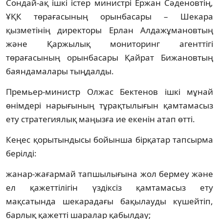
Сондай-ақ ішкі істер министрі Ержан Сәденовтің,
ҰҚК төрағасының орынбасары – Шекара
қызметінің директоры Ерлан Алдажұмановтың
және Қаржылық мониторинг агенттігі
төрағасының орынбасары Қайрат Бижановтың
баяндамалары тыңдалды.
Премьер-министр Олжас Бектенов ішкі мұнай
өнімдері нарығының тұрақтылығын қамтамасыз
ету стратегиялық маңызға ие екенін атап өтті.
Кеңес қорытындысы бойынша бірқатар тапсырма
берілді:
жанар-жағармай тапшылығына жол бермеу және
ел қажеттілігін үздіксіз қамтамасыз ету
мақсатында шекарадағы бақылауды күшейтіп,
барлық қажетті шаралар қабылдау;