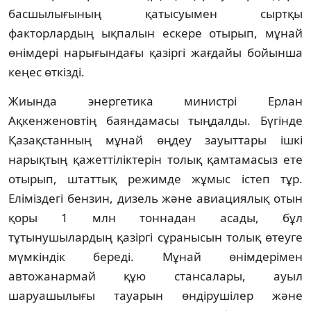
басшылығының қатысуымен сыртқы
факторлардың ықпалын ескере отырып, мұнай
өнімдері нарығындағы қазіргі жағдайы бойынша
кеңес өткізді.
Жиында энергетика министрі Ерлан
Ақкенженовтің баяндамасы тыңдалды. Бүгінде
Қазақстанның мұнай өңдеу зауыттары ішкі
нарықтың қажеттіліктерін толық қамтамасыз ете
отырып, штаттық режимде жұмыс істеп тұр.
Еліміздегі бензин, дизель және авиациялық отын
қоры 1 млн тоннадан асады, бұл
тұтынушылардың қазіргі сұранысын толық өтеуге
мүмкіндік береді. Мұнай өнімдерімен
автожанармай құю стансалары, ауыл
шаруашылығы тауарын өндірушілер және