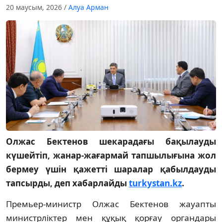
20 маусым, 2026
/
Алуа Арман
Олжас Бектенов шекарадағы бақылауды
күшейтіп, жанар-жағармай тапшылығына жол
бермеу үшін қажетті шаралар қабылдауды
тапсырды, деп хабарлайды
turkystan.kz
.
Премьер-министр Олжас Бектенов жауапты
министрліктер мен құқық қорғау органдары