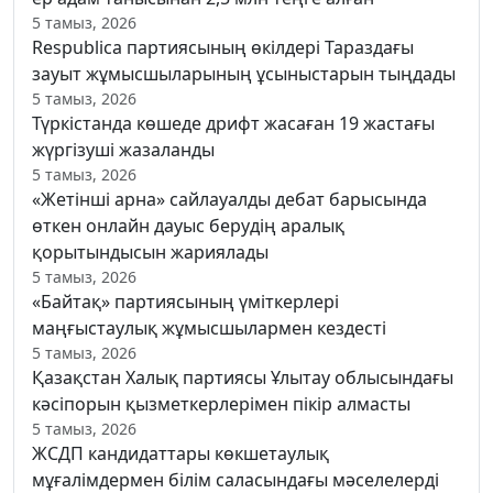
5 тамыз, 2026
Respublica партиясының өкілдері Тараздағы
зауыт жұмысшыларының ұсыныстарын тыңдады
5 тамыз, 2026
Түркістанда көшеде дрифт жасаған 19 жастағы
жүргізуші жазаланды
5 тамыз, 2026
«Жетінші арна» сайлауалды дебат барысында
өткен онлайн дауыс берудің аралық
қорытындысын жариялады
5 тамыз, 2026
«Байтақ» партиясының үміткерлері
маңғыстаулық жұмысшылармен кездесті
5 тамыз, 2026
Қазақстан Халық партиясы Ұлытау облысындағы
кәсіпорын қызметкерлерімен пікір алмасты
5 тамыз, 2026
ЖСДП кандидаттары көкшетаулық
мұғалімдермен білім саласындағы мәселелерді