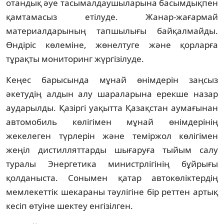
отандық әуе тасымалдаушыларына басымдықпен
қамтамасыз етілуде. Жанар-жағармай
материалдарының тапшылығы байқалмайды.
Өндіріс көлеміне, жөнелтуге және қорларға
тұрақты мониторинг жүргізілуде.
Кеңес барысында мұнай өнімдерін заңсыз
әкетудің алдын алу шараларына ерекше назар
аударылды. Қазіргі уақытта Қазақстан аумағынан
автомобиль көлігімен мұнай өнімдерінің
жекелеген түрлерін және теміржол көлігімен
жеңіл дистилляттарды шығаруға тыйым салу
туралы Энергетика министрлігінің бұйрығы
қолданыста. Сонымен қатар автокөліктердің
мемлекеттік шекараны тәулігіне бір реттен артық
кесіп өтуіне шектеу енгізілген.