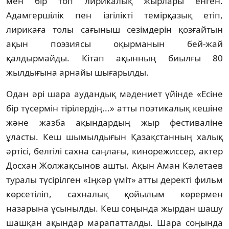
мен бір топ лирикалық жырлары енген. 
Адамгершілік пен ізгілікті темірқазық етіп, 
лирикаға толы сағыныш сезімдерін қозғайтын 
ақын поэзиясы оқырманын бей-жай 
қалдырмайды. Кітап ақынның биылғы 80 
жылдығына арнайы шығарылды.
Одан әрі шара аудандық мәдениет үйінде «Есіне 
бір түсермін тірілердің...» атты поэтикалық кешіне 
және жазба ақындардың жыр фестиваліне 
ұласты. Кеш шымылдығын Қазақстанның халық 
әртісі, белгілі сахна саңлағы, кинорежиссер, актер 
Досхан Жолжақсынов ашты. Ақын Аман Кәлетаев 
туралы түсірілген «Іңкәр үміт» атты деректі фильм 
көрсетіліп, сахналық қойылым көрермен 
назарына ұсынылды. Кеш соңында жырдан шашу 
шашқан ақындар марапатталды. Шара соңында 