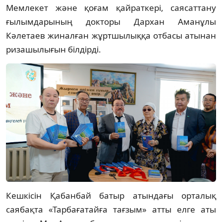
Мемлекет және қоғам қайраткері, саясаттану 
ғылымдарының докторы Дархан Аманұлы 
Кәлетаев жиналған жұртшылыққа отбасы атынан 
ризашылығын білдірді. 
Кешкісін Қабанбай батыр атындағы орталық 
саябақта «Тарбағатайға тағзым» атты елге аты 