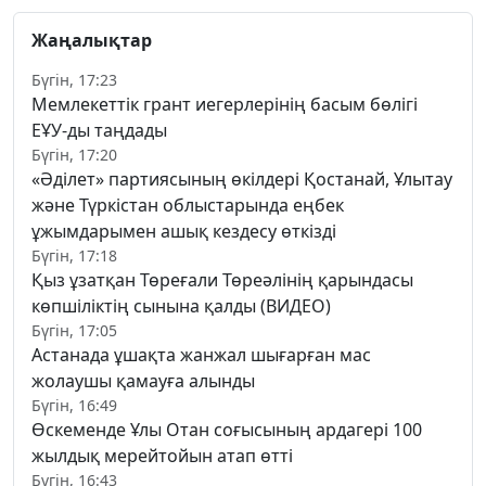
Жаңалықтар
Бүгін, 17:23
Мемлекеттік грант иегерлерінің басым бөлігі
ЕҰУ-ды таңдады
Бүгін, 17:20
«Әділет» партиясының өкілдері Қостанай, Ұлытау
және Түркістан облыстарында еңбек
ұжымдарымен ашық кездесу өткізді
Бүгін, 17:18
Қыз ұзатқан Төреғали Төреәлінің қарындасы
көпшіліктің сынына қалды (ВИДЕО)
Бүгін, 17:05
Астанада ұшақта жанжал шығарған мас
жолаушы қамауға алынды
Бүгін, 16:49
Өскеменде Ұлы Отан соғысының ардагері 100
жылдық мерейтойын атап өтті
Бүгін, 16:43