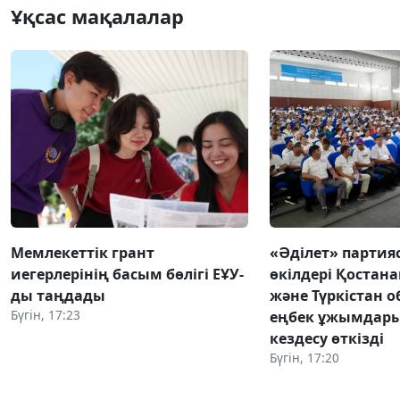
Ұқсас мақалалар
Мемлекеттік грант
«Әділет» парти
иегерлерінің басым бөлігі ЕҰУ-
өкілдері Қостана
ды таңдады
және Түркістан 
Бүгін, 17:23
еңбек ұжымдар
кездесу өткізді
Бүгін, 17:20