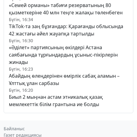
«Семей орманы» табиғи резерватының 80
қызметкеріне 40 млн теңге жалақы төленбеген
Бүгін, 16:34
TikTok-та заң бұзғандар: Қарағанды облысында
42 жастағы әйел жауапқа тартылды
Бүгін, 16:30
«Әділет» партиясының өкілдері Астана
саябағында тұрғындардың ұсыныс-пікірлерін
жинады
Бүгін, 16:23
Абайдың өлеңдерінен өмірлік сабақ аламын –
Ұлттық ұлан сарбазы
Бүгін, 16:20
Биыл 2 мыңнан астам этникалық қазақ
мемлекеттік білім грантына ие болды
Байланыс
Газет редакциясы