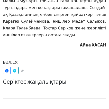
мәлім «Мұз-Арт» тобының гала концертін аудан 
тұрғындары мен қонақтары тамашалады.
Сондай-
ақ Қазақстанның еңбек сіңірген қайраткері, әнші 
Қарагөз Сүлейменова, әншілер Медет Салықов, 
Клара Төленбаева, Тоқтар Серіков және жергілікті 
әншілер өз өнерлерін ортаға салды.
Айна ХАСАН
БӨЛІСУ:
Серіктес жаңалықтары