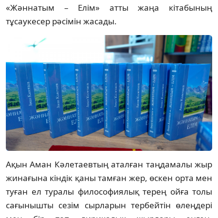
«Жәннатым – Елім» атты жаңа кітабының 
тұсаукесер рәсімін жасады. 
Ақын Аман Кәлетаевтың аталған таңдамалы жыр 
жинағына кіндік қаны тамған жер, өскен орта мен 
туған ел туралы философиялық терең ойға толы 
сағынышты сезім сырларын тербейтін өлеңдері 