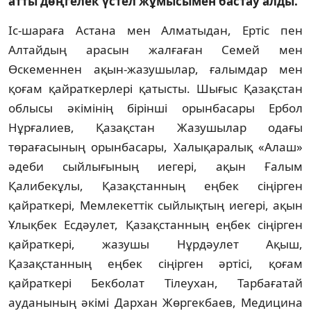
атты дөңгелек үстел жұмысымен бастау алды.
Іс-шараға Астана мен Алматыдан, Ертіс пен 
Алтайдың арасын жалғаған Семей мен 
Өскеменнен ақын-жазушылар, ғалымдар мен 
қоғам қайраткерлері қатысты. Шығыс Қазақстан 
облысы әкімінің бірінші орынбасары Ербол 
Нұрғалиев, Қазақстан Жазушылар одағы 
төрағасының орынбасары, Халықаралық «Алаш» 
әдеби сыйлығының иегері, ақын Ғалым 
Қалибекұлы, Қазақстанның еңбек сіңірген 
қайраткері, Мемлекеттік сыйлықтың иегері, ақын 
Ұлықбек Есдәулет, Қазақстанның еңбек сіңірген 
қайраткері, жазушы Нұрдәулет Ақыш, 
Қазақстанның еңбек сіңірген әртісі, қоғам 
қайраткері Бекболат Тілеухан, Тарбағатай 
ауданының әкімі Дархан Жөргекбаев, Медицина 