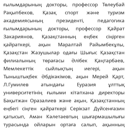
ғылымдарының докторы, профессор Төлеубай 
Рақыпбеков, Қазақ спорт және туризм 
академиясының президенті, педагогика 
ғылымдарының докторы, профессор Қайрат 
Закариянов, Қазақстанның еңбек сіңірген 
қайраткері, ақын Маралтай Райымбекұлы, 
Қазақстан Жазушылар одағы Шығыс Қазақстан 
филиалының төрағасы Әлібек Қаңтарбаев, 
Мемлекеттік сыйлықтың иегері, ақын 
Тыныштықбек Әбдікәкімов, ақын Мерей Қарт, 
Л.Гумилев атындағы Еуразия ұлттық 
университетінің ғылыми кітапхана директоры 
Бақытжан Оразалиев және ақын, Қазақстанның 
еңбегі сіңген қайраткері Серікзат Дүйсенғазин 
қатысып, Аман Кәлетаевтың шығармашылығы 
турасында ойларын ортаға салып, ақынның 