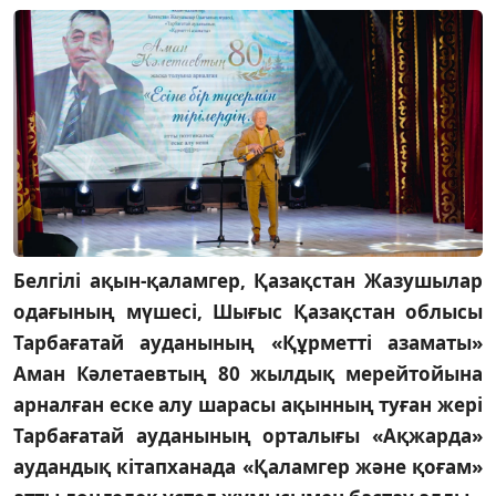
Белгілі ақын-қаламгер, Қазақстан Жазушылар
одағының мүшесі, Шығыс Қазақстан облысы
Тарбағатай ауданының «Құрметті азаматы»
Аман Кәлетаевтың 80 жылдық мерейтойына
арналған еске алу шарасы ақынның туған жері
Тарбағатай ауданының орталығы «Ақжарда»
аудандық кітапханада «Қаламгер және қоғам»