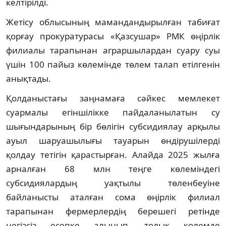
келтірілді.
Жетісу облысының мамандандырылған табиғат
қорғау прокуратурасы «Қазсушар» РМК өңірлік
филиалы тарапынан аграршылардан суару суы
үшін 100 пайыз көлемінде төлем талап етілгенін
анықтады.
Қолданыстағы заңнамаға сәйкес мемлекет
суармалы егіншілікке пайдаланылатын су
шығындарының бір бөлігін субсидиялау арқылы
ауыл шаруашылығы тауарын өндірушілерді
қолдау тетігін қарастырған. Алайда 2025 жылға
арналған 68 млн теңге көлеміндегі
субсидиялардың уақтылы төленбеуіне
байланысты аталған сома өңірлік филиал
тарапынан фермерлердің берешегі ретінде
негізсіз есепке алынып, толық көлемде