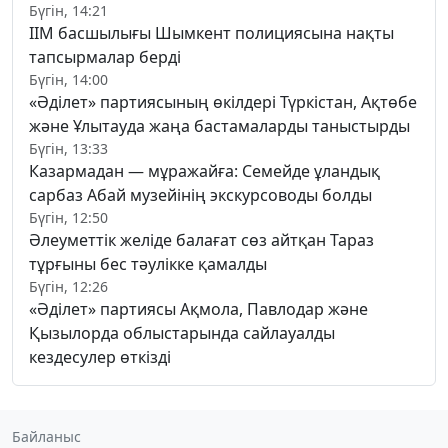
Бүгін, 14:21
ІІМ басшылығы Шымкент полициясына нақты
тапсырмалар берді
Бүгін, 14:00
«Әділет» партиясының өкілдері Түркістан, Ақтөбе
және Ұлытауда жаңа бастамаларды таныстырды
Бүгін, 13:33
Казармадан — мұражайға: Семейде ұландық
сарбаз Абай музейінің экскурсоводы болды
Бүгін, 12:50
Әлеуметтік желіде балағат сөз айтқан Тараз
тұрғыны бес тәулікке қамалды
Бүгін, 12:26
«Әділет» партиясы Ақмола, Павлодар және
Қызылорда облыстарында сайлауалды
кездесулер өткізді
Байланыс