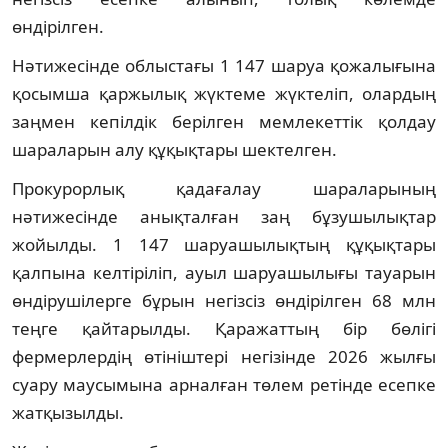
өндірілген.
Нәтижесінде облыстағы 1 147 шаруа қожалығына
қосымша қаржылық жүктеме жүктеліп, олардың
заңмен кепілдік берілген мемлекеттік қолдау
шараларын алу құқықтары шектелген.
Прокурорлық қадағалау шараларының
нәтижесінде анықталған заң бұзушылықтар
жойылды. 1 147 шаруашылықтың құқықтары
қалпына келтіріліп, ауыл шаруашылығы тауарын
өндірушілерге бұрын негізсіз өндірілген 68 млн
теңге қайтарылды. Қаражаттың бір бөлігі
фермерлердің өтініштері негізінде 2026 жылғы
суару маусымына арналған төлем ретінде есепке
жатқызылды.