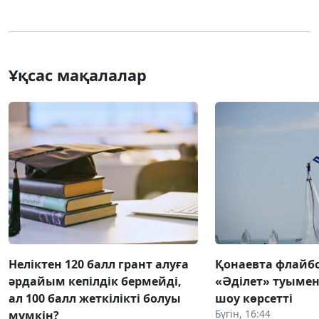
Ұқсас мақалалар
Неліктен 120 балл грант алуға
Қонаевта флай
әрдайым кепілдік бермейді,
«Әділет» туымен 
ал 100 балл жеткілікті болуы
шоу көрсетті
Бүгін, 16:44
мүмкін?