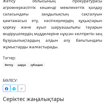
Жетісу облысының прокуратурасы
агроөнеркәсіптік кешенді мемлекеттік қолдау
саласындағы заңдылықтың сақталуын
қамтамасыз ету, кәсіпкерлердің құқықтарын
қорғау және ауыл шаруашылығы тауарын
өндірушілердің мүдделеріне нұқсан келтіретін заң
бұзушылықтардың алдын алу бағытындағы
жұмыстарды жалғастырады.
Тэгтер:
Жетісу
шаруа
субсидия
БӨЛІСУ:
Серіктес жаңалықтары