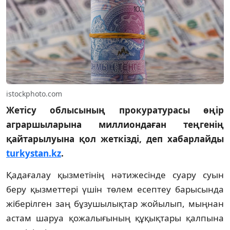
istockphoto.com
Жетісу облысының прокуратурасы өңір
аграршыларына миллиондаған теңгенің
қайтарылуына қол жеткізді, деп хабарлайды
turkystan.kz
.
Қадағалау қызметінің нәтижесінде суару суын
беру қызметтері үшін төлем есептеу барысында
жіберілген заң бұзушылықтар жойылып, мыңнан
астам шаруа қожалығының құқықтары қалпына