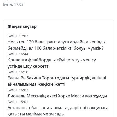
Бүгін, 17:03
Жаңалықтар
Бүгін, 17:03
Неліктен 120 балл грант алуға әрдайым кепілдік
бермейді, ал 100 балл жеткілікті болуы мүмкін?
Бүгін, 16:44
Қонаевта флайбордшы «Әділет» туымен су
үстінде шоу көрсетті
Бүгін, 16:16
Елена Рыбакина Торонтодағы турнирдің үшінші
айналымында жеңіске жетті
Бүгін, 16:03
Лионель Мессидің әкесі Хорхе Месси көз жұмды
Бүгін, 15:01
Астананың бас санитариялық дәрігері вакцинаға
қатысты мәлімдеме жасады