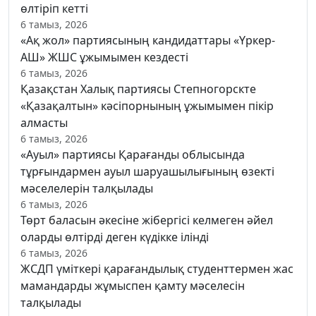
өлтіріп кетті
6 тамыз, 2026
«Ақ жол» партиясының кандидаттары «Үркер-
АШ» ЖШС ұжымымен кездесті
6 тамыз, 2026
Қазақстан Халық партиясы Степногорскте
«Қазақалтын» кәсіпорнының ұжымымен пікір
алмасты
6 тамыз, 2026
«Ауыл» партиясы Қарағанды облысында
тұрғындармен ауыл шаруашылығының өзекті
мәселелерін талқылады
6 тамыз, 2026
Төрт баласын әкесіне жібергісі келмеген әйел
оларды өлтірді деген күдікке ілінді
6 тамыз, 2026
ЖСДП үміткері қарағандылық студенттермен жас
мамандарды жұмыспен қамту мәселесін
талқылады