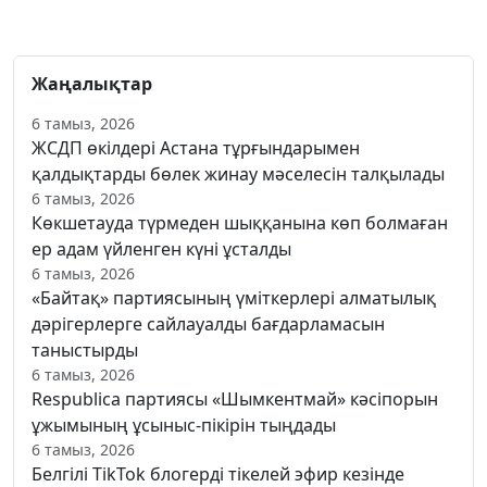
Жаңалықтар
6 тамыз, 2026
ЖСДП өкілдері Астана тұрғындарымен
қалдықтарды бөлек жинау мәселесін талқылады
6 тамыз, 2026
Көкшетауда түрмеден шыққанына көп болмаған
ер адам үйленген күні ұсталды
6 тамыз, 2026
«Байтақ» партиясының үміткерлері алматылық
дәрігерлерге сайлауалды бағдарламасын
таныстырды
6 тамыз, 2026
Respublica партиясы «Шымкентмай» кәсіпорын
ұжымының ұсыныс-пікірін тыңдады
6 тамыз, 2026
Белгілі TikTok блогерді тікелей эфир кезінде