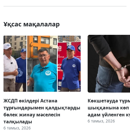
Ұқсас мақалалар
ЖСДП өкілдері Астана
Көкшетауда түр
тұрғындарымен қалдықтарды
шыққанына көп 
бөлек жинау мәселесін
адам үйленген к
6 тамыз, 2026
талқылады
6 тамыз, 2026