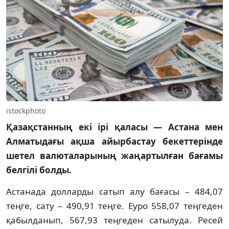
istockphoto
Қазақстанның екі ірі қаласы — Астана мен
Алматыдағы ақша айырбастау бекеттерінде
шетел валюталарының жаңартылған бағамы
белгілі болды.
Астанада долларды сатып алу бағасы – 484,07
теңге, сату – 490,91 теңге. Еуро 558,07 теңгеден
қабылданып, 567,93 теңгеден сатылуда. Ресей