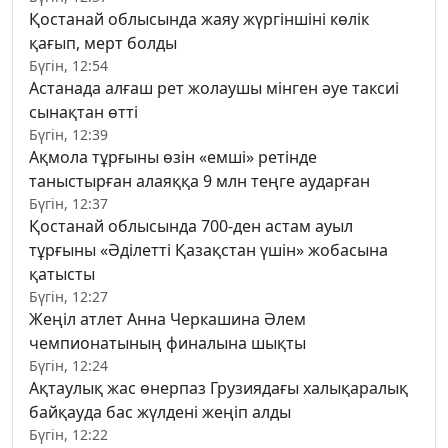
Қостанай облысында жаяу жүргіншіні көлік
қағып, мерт болды
Бүгін, 12:54
Астанада алғаш рет жолаушы мінген әуе таксиі
сынақтан өтті
Бүгін, 12:39
Ақмола тұрғыны өзін «емші» ретінде
таныстырған алаяққа 9 млн теңге аударған
Бүгін, 12:37
Қостанай облысында 700-ден астам ауыл
тұрғыны «Әділетті Қазақстан үшін» жобасына
қатысты
Бүгін, 12:27
Жеңіл атлет Анна Черкашина Әлем
чемпионатының финалына шықты
Бүгін, 12:24
Ақтаулық жас өнерпаз Грузиядағы халықаралық
байқауда бас жүлдені жеңіп алды
Бүгін, 12:22