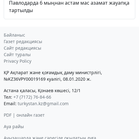
Павлодарда 6 мыңнан астам мас азамат жауапқа
тартылды
Байланыс
Газет редакциясы
Сайт редакциясы
Сайт туралы
Privacy Policy
ҚР Ақпарат және қоғамдық даму министрлігі,
№KZ36VPY00019169 куәлігі, 08.01.2020 ж.
Астана қаласы, Қонаев көшесі, 12/1
Тел:
+7 (7172) 76-84-66
Email:
turkystan.kz@gmail.com
PDF | онлайн газет
Ауа райы
Ауызашарда және сәресіде оқылатын дұға