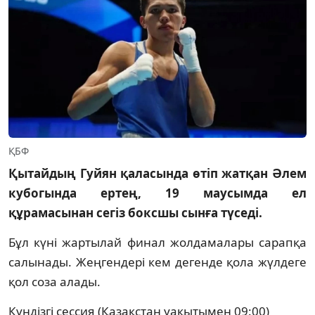
ҚБФ
Қытайдың Гуйян қаласында өтіп жатқан Әлем
кубогында ертең, 19 маусымда ел
құрамасынан сегіз боксшы сынға түседі.
Бұл күні жартылай финал жолдамалары сарапқа
салынады. Жеңгендері кем дегенде қола жүлдеге
қол соза алады.
Күндізгі сессия (Қазақстан уақытымен 09:00)