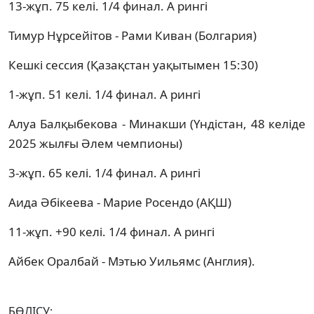
13-жұп. 75 келі. 1/4 финал. А рингі
Тимур Нұрсейітов - Рами Киван (Болгария)
Кешкі сессия (Қазақстан уақытымен 15:30)
1-жұп. 51 келі. 1/4 финал. А рингі
Алуа Балқыбекова - Минакши (Үндістан, 48 келіде
2025 жылғы Әлем чемпионы)
3-жұп. 65 келі. 1/4 финал. А рингі
Аида Әбікеева - Марие Росендо (АҚШ)
11-жұп. +90 келі. 1/4 финал. А рингі
Айбек Оралбай - Мэтью Уильямс (Англия).
БӨЛІСУ: