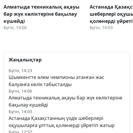
Алматыда техникалық ақауы
Астанада Қазақс
бар жүк көліктеріне бақылау
шеберлері оқуш
күшейді
қолөнерді үйрет
Бүгін, 14:06
Бүгін, 14:03
Жаңалықтар
Бүгін, 14:23
Шымкентте әлем чемпионы атанған жас
балуанға көлік табысталды
Бүгін, 14:06
Алматыда техникалық ақауы бар жүк көліктеріне
бақылау күшейді
Бүгін, 14:03
Астанада Қазақстанның үздік шеберлері
оқушыларға ұлттық қолөнерді үйретіп жатыр
Бүгін, 12:57