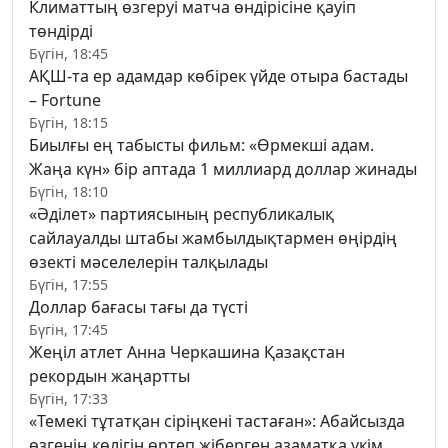
Климаттың өзгеруі матча өндірісіне қауіп
төндірді
Бүгін, 18:45
АҚШ-та ер адамдар көбірек үйде отыра бастады
– Fortune
Бүгін, 18:15
Биылғы ең табысты фильм: «Өрмекші адам.
Жаңа күн» бір аптада 1 миллиард доллар жинады
Бүгін, 18:10
«Әділет» партиясының республикалық
сайлауалды штабы жамбылдықтармен өңірдің
өзекті мәселелерін талқылады
Бүгін, 17:55
Доллар бағасы тағы да түсті
Бүгін, 17:45
Жеңіл атлет Анна Черкашина Қазақстан
рекордын жаңартты
Бүгін, 17:33
«Темекі тұтатқан сіріңкені тастаған»: Абайсызда
өзгенің көлігін өртеп жіберген азаматқа үкім