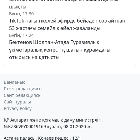
шықты
Бүгін, 17:30
TikTok-тағы тікелей эфирде бейәдеп сөз айтқан
53 жастағы семейлік әйел жазаланды
Бүгін, 17:24
Бектенов Шолпан-Атада Еуразиялық
үкіметаралық кеңестің шағын құрамдағы
отырысына қатысты
Байланыс
Газет редакциясы
Сайт редакциясы
Сайт туралы
Privacy Policy
ҚР Ақпарат және қоғамдық даму министрлігі,
№KZ36VPY00019169 куәлігі, 08.01.2020 ж.
Астана қаласы, Қонаев көшесі, 12/1