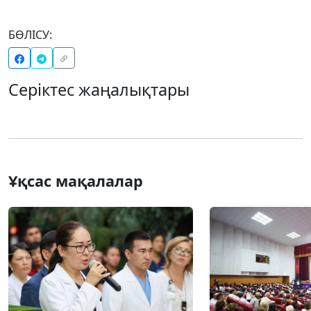
БӨЛІСУ:
Серіктес жаңалықтары
Ұқсас мақалалар