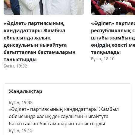
«Әділет» партиясының
«Әділет» парти
кандидаттары Жамбыл
республикалық 
облысында халық
штабы жамбылд
денсаулығын нығайтуға
өңірдің өзекті м
бағытталған бастамаларын
талқылады
Бүгін, 18:10
таныстырды
Бүгін, 19:32
Жаңалықтар
Бүгін, 19:32
«Әділет» партиясының кандидаттары Жамбыл
облысында халық денсаулығын нығайтуға
бағытталған бастамаларын таныстырды
Бүгін, 19:15