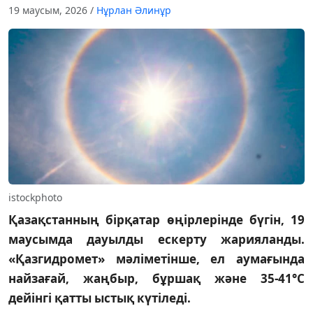
19 маусым, 2026
/
Нұрлан Әлинұр
istockphoto
Қазақстанның бірқатар өңірлерінде бүгін, 19
маусымда дауылды ескерту жарияланды.
«Қазгидромет» мәліметінше, ел аумағында
найзағай, жаңбыр, бұршақ және 35-41°С
дейінгі қатты ыстық күтіледі.