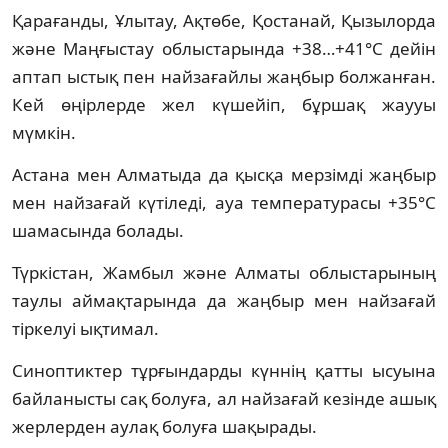
Қарағанды, Ұлытау, Ақтөбе, Қостанай, Қызылорда
және Маңғыстау облыстарында +38…+41°С дейін
аптап ыстық пен найзағайлы жаңбыр болжанған.
Кей өңірлерде жел күшейіп, бұршақ жаууы
мүмкін.
Астана мен Алматыда да қысқа мерзімді жаңбыр
мен найзағай күтіледі, ауа температурасы +35°С
шамасында болады.
Түркістан, Жамбыл және Алматы облыстарының
таулы аймақтарында да жаңбыр мен найзағай
тіркелуі ықтимал.
Синоптиктер тұрғындарды күннің қатты ысуына
байланысты сақ болуға, ал найзағай кезінде ашық
жерлерден аулақ болуға шақырады.