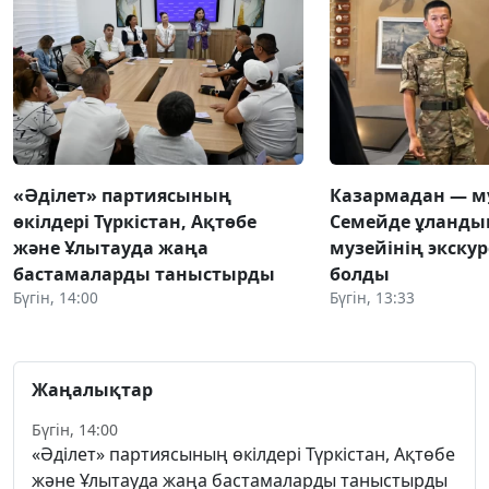
«Әділет» партиясының
Казармадан — м
өкілдері Түркістан, Ақтөбе
Семейде ұландық
және Ұлытауда жаңа
музейінің экску
бастамаларды таныстырды
болды
Бүгін, 14:00
Бүгін, 13:33
Жаңалықтар
Бүгін, 14:00
«Әділет» партиясының өкілдері Түркістан, Ақтөбе
және Ұлытауда жаңа бастамаларды таныстырды