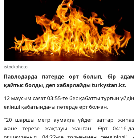
istockphoto
Павлодарда пәтерде өрт болып, бір адам
қайтыс болды, деп хабарлайды turkystan.kz.
12 маусым сағат 03:55-те бес қабатты тұрғын үйдің
екінші қабатындағы пәтерде өрт болған.
"20 шаршы метр аумақта үйдегі заттар, жиһаз
және терезе жақтауы жанған. Өрт 04:16-да
оқшауланып, 04:22-де толығымен сөндірілді", -