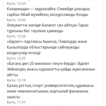
Бүгін, 13:33
Казармадан — мұражайға: Семейде ұландық
сарбаз Абай музейінің экскурсоводы болды
Бүгін, 12:50
Әлеуметтік желіде балағат сөз айтқан Тараз
тұрғыны бес тәулікке қамалды
Бүгін, 12:26
«Әділет» партиясы Ақмола, Павлодар және
Қызылорда облыстарында сайлауалды
кездесулер өткізді
Бүгін, 12:25
«Батаға деп 20 миллион теңге берді»: Әділет
Зейнелдің анасы қаражатты қайда жұмсағанын
айтты
Бүгін, 12:18
Қазақ ұлттық спорт университетінің құрамасы
әлем чемпионатының жартылай финалына
шықты
Бүгін, 11:57