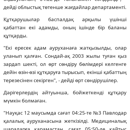
дейді облыстық төтенше жағдайлар департаменті.
Құтқарушылар баспалдақ арқылы үшінші
қабаттан екі адамды, оның ішінде бір баланы
құтқарды.
"Екі ересек адам ауруханаға жатқызылды, олар
уланып қалған. Сондай-ақ 2003 жылы туған қыз
зардап шекті, ол өрт сөндіру бөлімдері келгенге
дейін өзін-өзі құтқаруға тырысып, екінші қабаттың
терезесінен секірген", - дейді өрт сөндірушілер.
Дәрігерлердің айтуынша, бойжеткенді құтқару
мүмкін болмаған.
"Науқас 12 маусымда сағат 04:25-те №3 Павлодар
қалалық ауруханасына жеткізілді. Медициналық
шараларға қарамастан, сағат 05:50-де қайтыс