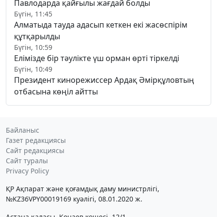
Павлодарда қайғылы жағдай болды
Бүгін, 11:45
Алматыда тауда адасып кеткен екі жасөспірім
құтқарылды
Бүгін, 10:59
Елімізде бір тәулікте үш орман өрті тіркелді
Бүгін, 10:49
Президент кинорежиссер Ардақ Әмірқұловтың
отбасына көңіл айтты
Байланыс
Газет редакциясы
Сайт редакциясы
Сайт туралы
Privacy Policy
ҚР Ақпарат және қоғамдық даму министрлігі,
№KZ36VPY00019169 куәлігі, 08.01.2020 ж.
Астана қаласы, Қонаев көшесі, 12/1