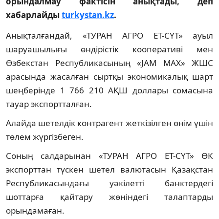
орындалмау фактісін анықтады, деп
хабарлайды
turkystan.kz
.
Анықталғандай, «ТУРАН АГРО ЕТ-СҮТ» ауыл
шаруашылығы өндірістік кооперативі мен
Өзбекстан Республикасының «JAM MAX» ЖШС
арасында жасалған сыртқы экономикалық шарт
шеңберінде 1 766 210 АҚШ доллары сомасына
тауар экспортталған.
Алайда шетелдік контрагент жеткізілген өнім үшін
төлем жүргізбеген.
Соның салдарынан «ТУРАН АГРО ЕТ-СҮТ» ӨК
экспорттан түскен шетел валютасын Қазақстан
Республикасындағы уәкілетті банктердегі
шоттарға қайтару жөніндегі талаптарды
орындамаған.