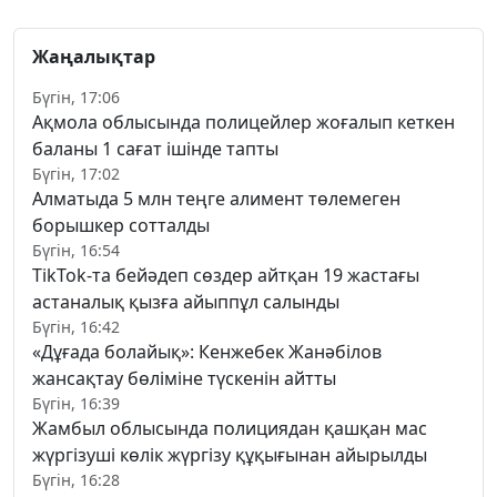
Жаңалықтар
Бүгін, 17:06
Ақмола облысында полицейлер жоғалып кеткен
баланы 1 сағат ішінде тапты
Бүгін, 17:02
Алматыда 5 млн теңге алимент төлемеген
борышкер сотталды
Бүгін, 16:54
TikTok-та бейәдеп сөздер айтқан 19 жастағы
астаналық қызға айыппұл салынды
Бүгін, 16:42
«Дұғада болайық»: Кенжебек Жанәбілов
жансақтау бөліміне түскенін айтты
Бүгін, 16:39
Жамбыл облысында полициядан қашқан мас
жүргізуші көлік жүргізу құқығынан айырылды
Бүгін, 16:28