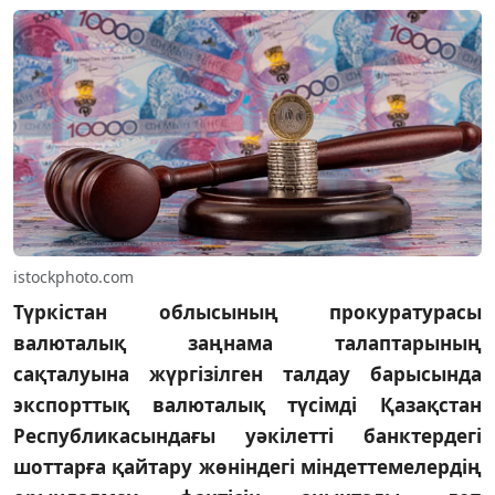
istockphoto.com
Түркістан облысының прокуратурасы
валюталық заңнама талаптарының
сақталуына жүргізілген талдау барысында
экспорттық валюталық түсімді Қазақстан
Республикасындағы уәкілетті банктердегі
шоттарға қайтару жөніндегі міндеттемелердің