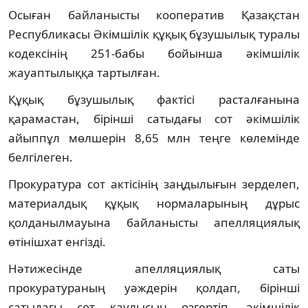
Осыған байланысты кооператив Қазақстан
Республикасы Әкімшілік құқық бұзушылық туралы
кодексінің 251-бабы бойынша әкімшілік
жауаптылыққа тартылған.
Құқық бұзушылық фактісі расталғанына
қарамастан, бірінші сатыдағы сот әкімшілік
айыппұл мөлшерін 8,65 млн теңге көлемінде
белгілеген.
Прокуратура сот актісінің заңдылығын зерделеп,
материалдық құқық нормаларының дұрыс
қолданылмауына байланысты апелляциялық
өтінішхат енгізді.
Нәтижесінде апелляциялық саты
прокуратураның уәждерін қолдап, бірінші
сатыдағы сот қаулысын өзгертіп, әкімшілік