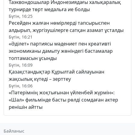
Таэквондошылар Индонезиядағы халықаралық
турнирде төрт медальға ие болды
Бүгін, 16:25
Ресейден жалған нөмірлерді тапсырыспен
алдырып, жүргізушілерге сатқан азамат ұсталды
Бүгін, 16:21
«Әділет» партиясы мәдениет пен креативті
экономиканы дамыту жөніндегі бастамалар
топтамасын ұсынды
Бүгін, 16:09
Қазақстандықтар Құрылтай сайлауынан
жақсылық күтеді – зерттеу
Бүгін, 16:06
«Пәтерімнің жоқтығынан үйленбей жүрмін»:
«Шал» фильмінде басты рөлді сомдаған актер
ренішін айтты
Байланыс