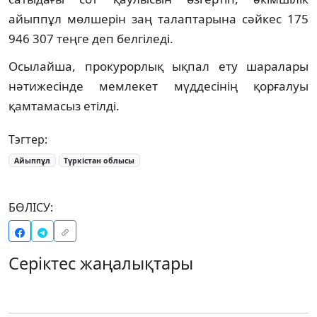
айыппұл мөлшерін заң талаптарына сәйкес 175
946 307 теңге деп белгіледі.
Осылайша, прокурорлық ықпал ету шаралары
нәтижесінде мемлекет мүддесінің қорғалуы
қамтамасыз етілді.
Тэгтер:
Айыппұл
Түркістан облысы
БӨЛІСУ:
Серіктес жаңалықтары