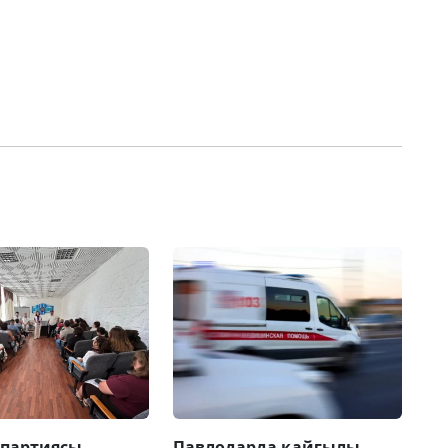
 партиясы
Павлодарда қайғылы