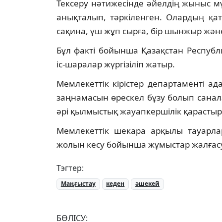
Тексеру нәтижесінде әйелдің жыныс м
анықталып, тәркіленген. Олардың қа
сақина, үш жұп сырға, бір шынжыр және с
Бұл факті бойынша Қазақстан Респуб
іс-шаралар жүргізіліп жатыр.
Мемлекеттік кірістер департаменті а
заңнамасын өрескел бұзу болып санал
әрі қылмыстық жауапкершілік қарастыр
Мемлекеттік шекара арқылы тауарлар
жолын кесу бойынша жұмыстар жалғас
Тэгтер:
Маңғыстау
кеден
әшекей
БӨЛІСУ: