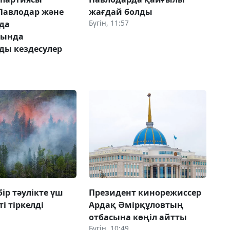
Павлодар және
жағдай болды
Бүгін, 11:57
да
рында
ды кездесулер
бір тәулікте үш
Президент кинорежиссер
і тіркелді
Ардақ Әмірқұловтың
отбасына көңіл айтты
Бүгін, 10:49