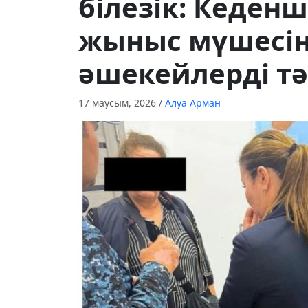
білезік: Кеде
жыныс мүшесін
әшекейлерді тә
17 маусым, 2026
/
Алуа Арман