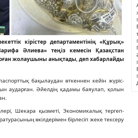
еттік кірістер департаментінің «Құрық»
Зарифа Әлиева» теңіз кемесін Қазақстан
дырған жолаушыны анықтады, деп хабарлайды
паспорттық бақылаудан өткеннен кейін жүріс-
рын аударған. Әйелдің қадамы баяулап, қолын
ан.
ері, Шекара қызметі, Экономикалық тергеп-
ратурасының өкілдерімен бірлесіп жеке тексеру