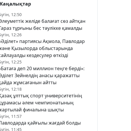
Жаңалықтар
Бүгін, 12:50
Әлеуметтік желіде балағат сөз айтқан
Тараз тұрғыны бес тәулікке қамалды
Бүгін, 12:26
«Әділет» партиясы Ақмола, Павлодар
және Қызылорда облыстарында
сайлауалды кездесулер өткізді
Бүгін, 12:25
«Батаға деп 20 миллион теңге берді»:
Әділет Зейнелдің анасы қаражатты
қайда жұмсағанын айтты
Бүгін, 12:18
Қазақ ұлттық спорт университетінің
құрамасы әлем чемпионатының
жартылай финалына шықты
Бүгін, 11:57
Павлодарда қайғылы жағдай болды
Бүгін, 11:45