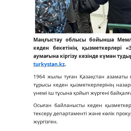
Маңғыстау облысы бойынша Мемлек
кеден бекетінің қызметкерлері «
аумағына кіргізу кезінде күмән ту
turkystan.kz
.
1964 жылы туған Қазақстан азаматы 
тұрысы кеден қызметкерлерінің наза
үнемі іш тұсына қойып жүргені байқалғ
Осыған байланысты кеден қызметкерл
тексеру департаменті және көлік проку
жүргізген.