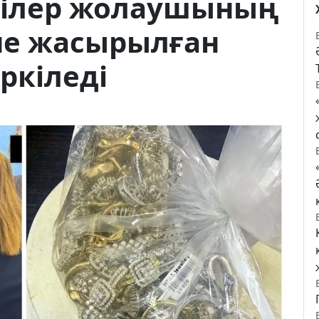
ншілер жолаушының
е жасырылған
ркіледі