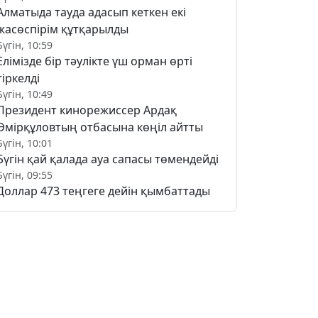
Алматыда тауда адасып кеткен екі
жасөспірім құтқарылды
Бүгін, 10:59
Елімізде бір тәулікте үш орман өрті
тіркелді
Бүгін, 10:49
Президент кинорежиссер Ардақ
Әмірқұловтың отбасына көңіл айтты
Бүгін, 10:01
Бүгін қай қалада ауа сапасы төмендейді
Бүгін, 09:55
Доллар 473 теңгеге дейін қымбаттады