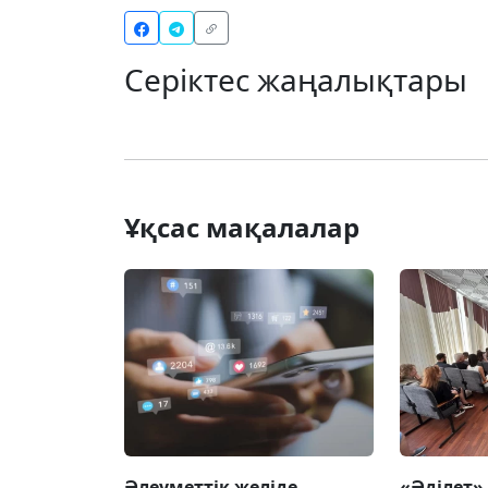
Серіктес жаңалықтары
Ұқсас мақалалар
Әлеуметтік желіде
«Әділет»