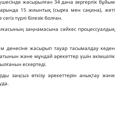
үшесінде жасырылған 34 дана зергерлік бұйым
тарында 15 жиынтық (сырға мен сақина), жеті
егіз түрлі білезік болған.
ликасының заңнамасына сәйкес процессуалдық
дам денесіне жасырып тауар тасымалдау кеден
атынын және мұндай әрекеттер үшін әкімшілік
ылғанын ескертеді.
ды заңсыз өткізу әрекеттерін анықтау және
уда.