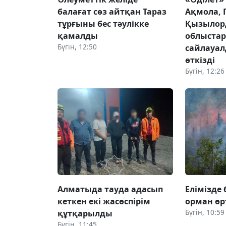
балағат сөз айтқан Тараз
Ақмола, 
тұрғыны бес тәулікке
Қызылор
қамалды
облыста
Бүгін, 12:50
сайлауал
өткізді
Бүгін, 12:26
Алматыда тауда адасып
Елімізде 
кеткен екі жасөспірім
орман өрт
Бүгін, 10:59
құтқарылды
Бүгін, 11:45