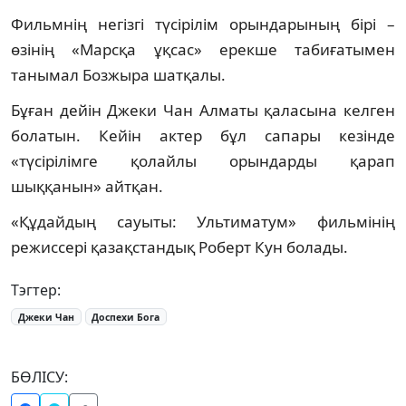
Фильмнің негізгі түсірілім орындарының бірі –
өзінің «Марсқа ұқсас» ерекше табиғатымен
танымал Бозжыра шатқалы.
Бұған дейін Джеки Чан Алматы қаласына келген
болатын. Кейін актер бұл сапары кезінде
«түсірілімге қолайлы орындарды қарап
шыққанын» айтқан.
«Құдайдың сауыты: Ультиматум» фильмінің
режиссері қазақстандық Роберт Кун болады.
Тэгтер:
Джеки Чан
Доспехи Бога
БӨЛІСУ: