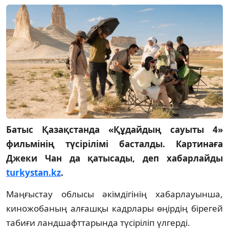
Батыс Қазақстанда «Құдайдың сауыты 4»
фильмінің түсірілімі басталды. Картинаға
Джеки Чан да қатысады, деп хабарлайды
turkystan.kz
.
Маңғыстау облысы әкімдігінің хабарлауынша,
киножобаның алғашқы кадрлары өңірдің бірегей
табиғи ландшафттарында түсіріліп үлгерді.