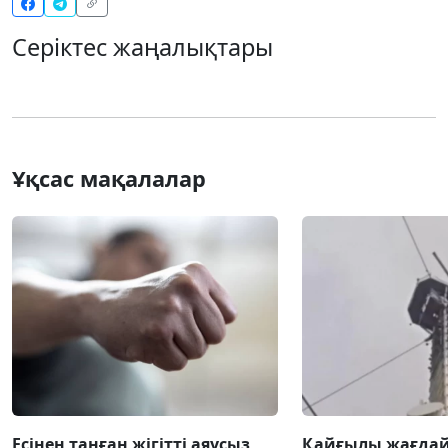
Серіктес жаңалықтары
Ұқсас мақалалар
Есінен танған жігітті аяусыз
Қайғылы жағда