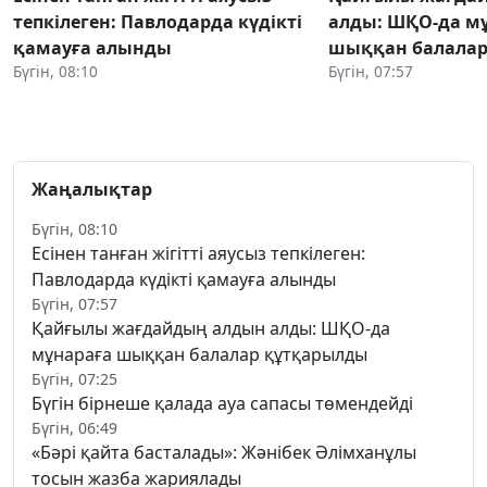
тепкілеген: Павлодарда күдікті
алды: ШҚО-да м
қамауға алынды
шыққан балалар
Бүгін, 08:10
Бүгін, 07:57
Жаңалықтар
Бүгін, 08:10
Есінен танған жігітті аяусыз тепкілеген:
Павлодарда күдікті қамауға алынды
Бүгін, 07:57
Қайғылы жағдайдың алдын алды: ШҚО-да
мұнараға шыққан балалар құтқарылды
Бүгін, 07:25
Бүгін бірнеше қалада ауа сапасы төмендейді
Бүгін, 06:49
«Бәрі қайта басталады»: Жәнібек Әлімханұлы
тосын жазба жариялады