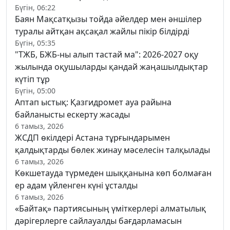
Бүгін, 06:22
Баян Мақсатқызы тойда әйелдер мен әншілер
туралы айтқан ақсақал жайлы пікір білдірді
Бүгін, 05:35
"ТЖБ, БЖБ-ны алып тастай ма": 2026-2027 оқу
жылында оқушыларды қандай жаңашылдықтар
күтіп тұр
Бүгін, 05:00
Аптап ыстық: Қазгидромет ауа райына
байланысты ескерту жасады
6 тамыз, 2026
ЖСДП өкілдері Астана тұрғындарымен
қалдықтарды бөлек жинау мәселесін талқылады
6 тамыз, 2026
Көкшетауда түрмеден шыққанына көп болмаған
ер адам үйленген күні ұсталды
6 тамыз, 2026
«Байтақ» партиясының үміткерлері алматылық
дәрігерлерге сайлауалды бағдарламасын