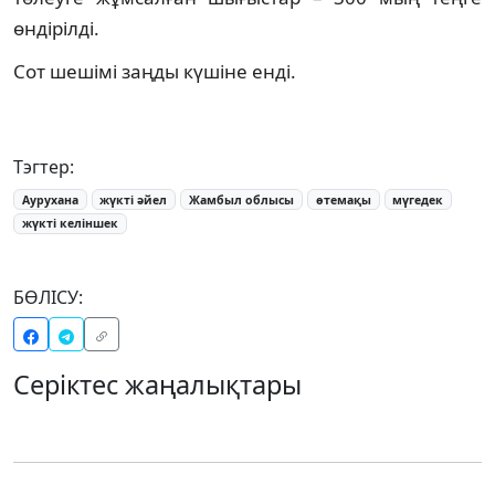
өндірілді.
Сот шешімі заңды күшіне енді.
Тэгтер:
Аурухана
жүкті әйел
Жамбыл облысы
өтемақы
мүгедек
жүкті келіншек
БӨЛІСУ:
Серіктес жаңалықтары