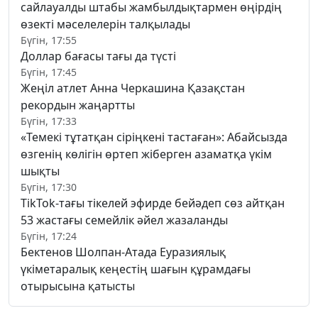
сайлауалды штабы жамбылдықтармен өңірдің
өзекті мәселелерін талқылады
Бүгін, 17:55
Доллар бағасы тағы да түсті
Бүгін, 17:45
Жеңіл атлет Анна Черкашина Қазақстан
рекордын жаңартты
Бүгін, 17:33
«Темекі тұтатқан сіріңкені тастаған»: Абайсызда
өзгенің көлігін өртеп жіберген азаматқа үкім
шықты
Бүгін, 17:30
TikTok-тағы тікелей эфирде бейәдеп сөз айтқан
53 жастағы семейлік әйел жазаланды
Бүгін, 17:24
Бектенов Шолпан-Атада Еуразиялық
үкіметаралық кеңестің шағын құрамдағы
отырысына қатысты