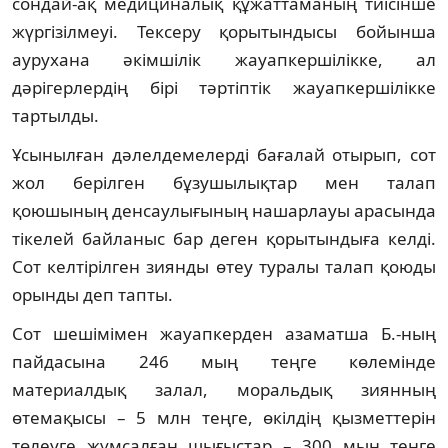
сондай-ақ медициналық құжаттаманың тиісінше
жүргізілмеуі. Тексеру қорытындысы бойынша
аурухана әкімшілік жауапкершілікке, ал
дәрігерлердің бірі тәртіптік жауапкершілікке
тартылды.
Ұсынылған дәлелдемелерді бағалай отырып, сот
жол берілген бұзушылықтар мен талап
қоюшының денсаулығының нашарлауы арасында
тікелей байланыс бар деген қорытындыға келді.
Сот келтірілген зиянды өтеу туралы талап қоюды
орынды деп тапты.
Сот шешімімен жауапкерден азаматша Б.-ның
пайдасына 246 мың теңге көлемінде
материалдық залал, моральдық зиянның
өтемақысы – 5 млн теңге, өкілдің қызметтерін
төлеуге жұмсалған шығыстар – 300 мың теңге