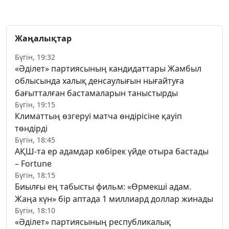
Жаңалықтар
Бүгін, 19:32
«Әділет» партиясының кандидаттары Жамбыл
облысында халық денсаулығын нығайтуға
бағытталған бастамаларын таныстырды
Бүгін, 19:15
Климаттың өзгеруі матча өндірісіне қауіп
төндірді
Бүгін, 18:45
АҚШ-та ер адамдар көбірек үйде отыра бастады
– Fortune
Бүгін, 18:15
Биылғы ең табысты фильм: «Өрмекші адам.
Жаңа күн» бір аптада 1 миллиард доллар жинады
Бүгін, 18:10
«Әділет» партиясының республикалық