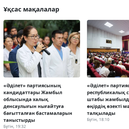
Ұқсас мақалалар
«Әділет» партиясының
«Әділет» парти
кандидаттары Жамбыл
республикалық 
облысында халық
штабы жамбылд
денсаулығын нығайтуға
өңірдің өзекті м
бағытталған бастамаларын
талқылады
Бүгін, 18:10
таныстырды
Бүгін, 19:32