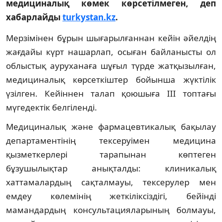
медициналық көмек көрсетілмеген, деп
хабарлайды
turkystan.kz
.
Мерзімінен бұрын шығарылғаннан кейін әйелдің
жағдайы күрт нашарлап, осыған байланысты ол
облыстық ауруханаға шұғыл түрде жатқызылған,
медициналық көрсеткіштер бойынша жүктілік
үзілген. Кейіннен талап қоюшыға III топтағы
мүгедектік белгіленді.
Медициналық және фармацевтикалық бақылау
департаментінің тексеруімен медицина
қызметкерлері тарапынан көптеген
бұзушылықтар анықталды: клиникалық
хаттамалардың сақталмауы, тексерулер мен
емдеу көлемінің жеткіліксіздігі, бейінді
мамандардың консультацияларының болмауы,