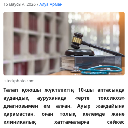
15 маусым, 2026
/
Алуа Арман
istockphoto.com
Талап қоюшы жүктіліктің 10-шы аптасында
аудандық ауруханада «ерте токсикоз»
диагнозымен ем алған. Ауыр жағдайына
қарамастан, оған толық көлемде және
клиникалық хаттамаларға сәйкес